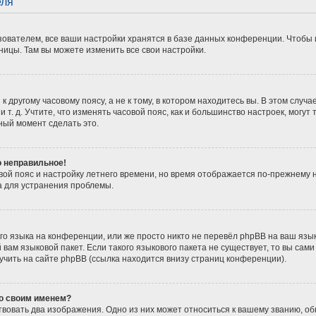
еля
ователем, все ваши настройки хранятся в базе данных конференции. Чтобы 
ницы. Там вы можете изменить все свои настройки.
 другому часовому поясу, а не к тому, в котором находитесь вы. В этом случ
 и т. д. Учтите, что изменять часовой пояс, как и большинство настроек, мог
ный момент сделать это.
о неправильное!
вой пояс и настройку летнего времени, но время отображается по-прежнему 
а для устранения проблемы.
о языка на конференции, или же просто никто не перевёл phpBB на ваш язы
вам языковой пакет. Если такого языкового пакета не существует, то вы сам
ить на сайте phpBB (ссылка находится внизу страниц конференции).
со своим именем?
вовать два изображения. Одно из них может относиться к вашему званию, обы