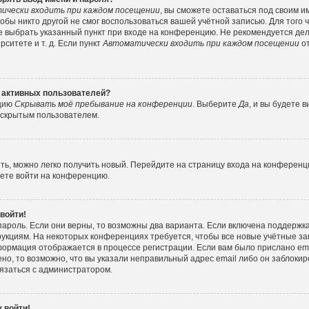
ически входить при каждом посещении
, вы сможете оставаться под своим 
тобы никто другой не смог воспользоваться вашей учётной записью. Для того
е выбрать указанный пункт при входе на конференцию. Не рекомендуется де
ситете и т. д. Если пункт
Автоматически входить при каждом посещении
от
е активных пользователей?
пцию
Скрывать моё пребывание на конференции
. Выберите
Да
, и вы будете
е скрытым пользователем.
ить, можно легко получить новый. Перейдите на страницу входа на конферен
жете войти на конференцию.
 войти!
пароль. Если они верны, то возможны два варианта. Если включена поддержка
рукциям. На некоторых конференциях требуется, чтобы все новые учётные з
формация отображается в процессе регистрации. Если вам было прислано e
но, то возможно, что вы указали неправильный адрес email либо он заблокир
вязаться с администратором.
 войти!