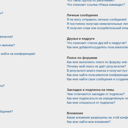
!
Что такое группа по умолчанию?
Что означает ссылка «Наша команда»?
»?
Личные сообщения
Я не могу отправить личные сообщения!
Я постоянно получаю нежелательные ли
Я получил спам или оскорбительный email
авильное!
Друзья и недруги
Что означают списки друзей и недругов?
им именем?
Как мне добавлять/удалять пользователе
т войти на конференцию!
Поиск по форумам
Как мне выполнить поиск по форуму ил
Почему мой поиск не даёт результатов?
В результате моего поиска я получил пус
Как мне найти пользователя конференци
Как мне найти свои сообщения и создан
та?
Закладки и подписка на темы
Чем отличаются закладки от подписки?
Как мне подписаться на определённую т
Как мне отказаться от подписки?
общения?
Вложения
Какие вложения разрешены на этой конф
Как мне найти мои вложения?