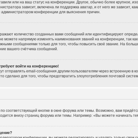
тавили или на ваш статус на конференции. Другое, обычно более крупное, из
нистратора зависит, включена ли поддержка аватар, и от него же зависит, ка
 с администратором конференции для выяснения причин.
тражают количество созданных вами сообщений или идентифицируют опреде
не можете напрямую изменять наименования званий на конференции, так как
жными сообщениями только для того, чтобы повысить своё звание. На больш
ние вашего счётчика сообщений.
 требуют войти на конференцию!
ут отправлять email-сообщения другим пользователям через встроенную в к
Это сделано для того, чтобы предотвратить злоупотребления почтовой сист
по соответствующей кнопке в окне форума или темы. Возможно, вам придётс
одится внизу страниц форума или темы. Например: «Вы можете начинать темы
щение?
модератором конференции, вы можете редактировать и удалять только свои 