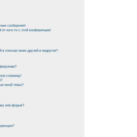
чные сообщения!
 от кого-то с этой конференции!
й в списках моих друзей и недругов?
и форумам?
тую страницу!
и?
ные мной темы?
ему или форум?
еренции?