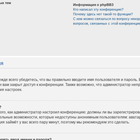
ых тем
Информация о phpBB3
Кто написал эту конференцию?
Почему здесь нет такой-то функции?
С кем можно связаться по вопросу некор
вопросов, связанных с этой конференци
ия
жде всего убедитесь, что вы правильно вводите имя пользователя и пароль.
и вам закрыт доступ к конференции. Также возможно, что администратор не
ия настроек.
?
 того, как администратор настроил конференцию: должны ли вы зарегистриров
тельные возможности, которые недоступны анонимным пользователям: аватар
ация займёт у вас всего пару минут, поэтому мы рекомендуем это сделать.
рять ввод имени и пароля?