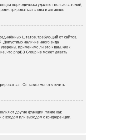
ренции периодически удаляют пользователей,
регистрироваться снова и активнее
н Соединённых Штатов, требующий от сайтов,
. Допустимо наличие иного вида
верены, применимо ли это к вам, как к
ие, что phpBB Group не может давать
рироваться. Он также мог отключить
олняют другие функции, такие как
 с входом или выходом с конференции,