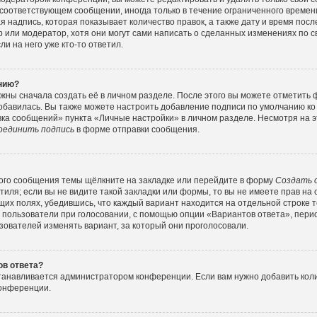
соответствующем сообщении, иногда только в течение ограниченного времени
 надпись, которая показывает количество правок, а также дату и время посл
или модератор, хотя они могут сами написать о сделанных изменениях по с
и на него уже кто-то ответил.
ению?
жны сначала создать её в личном разделе. После этого вы можете отметить
обавилась. Вы также можете настроить добавление подписи по умолчанию ко
ка сообщений» пункта «Личные настройки» в личном разделе. Несмотря на э
оединить подпись
в форме отправки сообщения.
ого сообщения темы щёлкните на закладке или перейдите в форму
Создать 
тиля; если вы не видите такой закладки или формы, то вы не имеете прав на 
их полях, убедившись, что каждый вариант находится на отдельной строке т
 пользователи при голосовании, с помощью опции «Вариантов ответа», перио
зователей изменять вариант, за который они проголосовали.
ов ответа?
станавливается администратором конференции. Если вам нужно добавить ко
конференции.