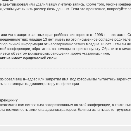
е деактивировал или удалил вашу учётную запись. Кроме того, многие конфе
, чтобы уменьшить размер базы данных. Если это произошло, попробуйте за
ct), или Акт о защите частных прав ребёнка в интернете от 1998 г. — это зако
ершеннолетних младше 13 лет, иметь на это письменное согласие родителей
сбор личной информации от несовершеннолетних младше 13 лет. Если вы не у
мой конференции, обратитесь за помощью к юрисконсульту. Обратите вниман
ляется объектом юридических отношений, кроме указанных ниже.
акт не имеет юридической силы.
ировал ваш IP-адрес или запретил имя, под которым вы пытаетесь зарегист
сь за помощью к администратору конференции.
ференции»?
 позволяют вам оставаться авторизованным на этой конференции, а также вып
эта возможность включена администратором. Если вы испытываете трудности