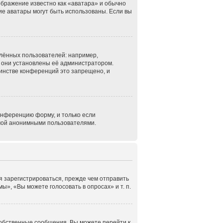
ображение известно как «аватара» и обычно
кие аватары могут быть использованы. Если вы
лённых пользователей: например,
 они установлены её администратором.
инстве конференций это запрещено, и
онференцию форму, и только если
емой анонимными пользователями.
я зарегистрироваться, прежде чем отправить
», «Вы можете голосовать в опросах» и т. п.
собственные сообщения. Вы можете перейти к