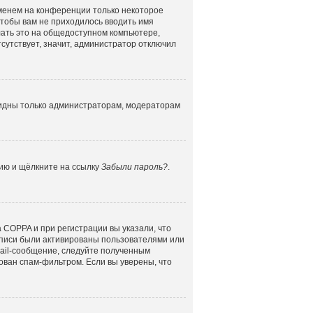
именем на конференции только некоторое
 чтобы вам не приходилось вводить имя
лать это на общедоступном компьютере,
сутствует, значит, администратор отключил
 видны только администраторам, модераторам
цию и щёлкните на ссылку
Забыли пароль?
.
 COPPA и при регистрации вы указали, что
аписи были активированы пользователями или
mail-сообщение, следуйте полученным
ован спам-фильтром. Если вы уверены, что