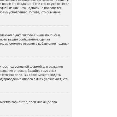
 после его создания. Если кто-то уже ответил
едней из них. Эта надпись не появляется,
воему усмотрению. Учтите, что обычные
 флажком пункт
Присоединить подпись
в
 всем вашим сообщениям, сделав
то, вы сможете отменить добавление подписи
опрос
под основной формой для создания
создание опросов. Задайте тему и как
екстового поля. Вы также можете задать
д проведения опроса в днях (0 означает, что
личество вариантов, превышающее это