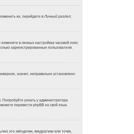
изменить их, перейдите в
Личный раздел
;
ае измените в личных настройках часовой пояс
ут только зарегистрированные пользователи.
неверное, значит, неправильно установлено
к. Попробуйте узнать у администратора
и можете перевести phpBB на свой язык.
чно это звёздочки, квадратики или точки,