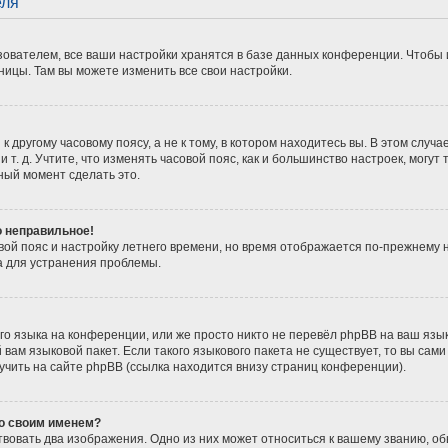
еля
ователем, все ваши настройки хранятся в базе данных конференции. Чтобы 
ницы. Там вы можете изменить все свои настройки.
 другому часовому поясу, а не к тому, в котором находитесь вы. В этом случ
 и т. д. Учтите, что изменять часовой пояс, как и большинство настроек, мог
ный момент сделать это.
о неправильное!
вой пояс и настройку летнего времени, но время отображается по-прежнему 
а для устранения проблемы.
о языка на конференции, или же просто никто не перевёл phpBB на ваш язы
вам языковой пакет. Если такого языкового пакета не существует, то вы сам
ить на сайте phpBB (ссылка находится внизу страниц конференции).
со своим именем?
вовать два изображения. Одно из них может относиться к вашему званию, обы