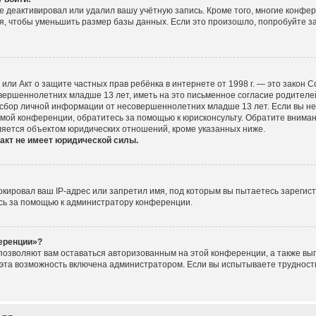
е деактивировал или удалил вашу учётную запись. Кроме того, многие конфе
, чтобы уменьшить размер базы данных. Если это произошло, попробуйте за
ct), или Акт о защите частных прав ребёнка в интернете от 1998 г. — это зако
ершеннолетних младше 13 лет, иметь на это письменное согласие родителей
сбор личной информации от несовершеннолетних младше 13 лет. Если вы не у
мой конференции, обратитесь за помощью к юрисконсульту. Обратите вниман
ляется объектом юридических отношений, кроме указанных ниже.
акт не имеет юридической силы.
ировал ваш IP-адрес или запретил имя, под которым вы пытаетесь зарегист
сь за помощью к администратору конференции.
ференции»?
 позволяют вам оставаться авторизованным на этой конференции, а также вып
эта возможность включена администратором. Если вы испытываете трудности