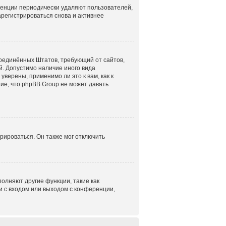
ренции периодически удаляют пользователей,
регистрироваться снова и активнее
н Соединённых Штатов, требующий от сайтов,
. Допустимо наличие иного вида
верены, применимо ли это к вам, как к
ие, что phpBB Group не может давать
рироваться. Он также мог отключить
олняют другие функции, такие как
 с входом или выходом с конференции,