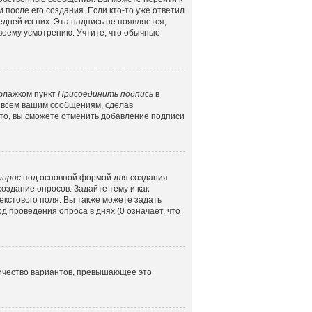
 после его создания. Если кто-то уже ответил
едней из них. Эта надпись не появляется,
воему усмотрению. Учтите, что обычные
 флажком пункт
Присоединить подпись
в
 всем вашим сообщениям, сделав
то, вы сможете отменить добавление подписи
опрос
под основной формой для создания
создание опросов. Задайте тему и как
екстового поля. Вы также можете задать
д проведения опроса в днях (0 означает, что
личество вариантов, превышающее это