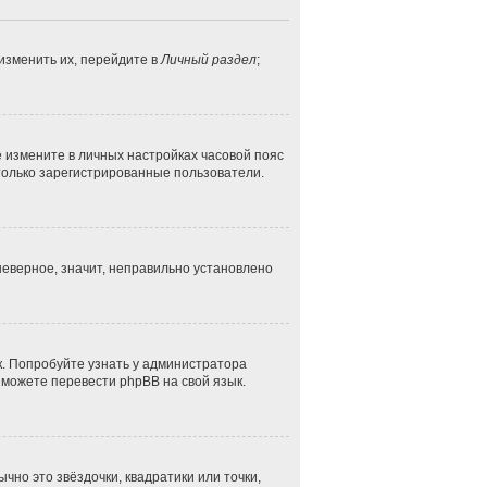
изменить их, перейдите в
Личный раздел
;
ае измените в личных настройках часовой пояс
ут только зарегистрированные пользователи.
неверное, значит, неправильно установлено
к. Попробуйте узнать у администратора
и можете перевести phpBB на свой язык.
чно это звёздочки, квадратики или точки,