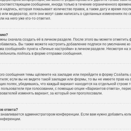
соответствующем сообщении, иногда только в течение ограниченного времени
 надпись, которая показывает количество правок, а также дату и время посл
или модератор, хотя они могут сами написать о сделанных изменениях по с
и на него уже кто-то ответил.
ению?
жны сначала создать её в личном разделе. После этого вы можете отметить
обавилась. Вы также можете настроить добавление подписи по умолчанию ко
ка сообщений» пункта «Личные настройки» в личном разделе. Несмотря на э
оединить подпись
в форме отправки сообщения.
ого сообщения темы щёлкните на закладке или перейдите в форму
Создать 
тиля; если вы не видите такой закладки или формы, то вы не имеете прав на 
их полях, убедившись, что каждый вариант находится на отдельной строке т
 пользователи при голосовании, с помощью опции «Вариантов ответа», перио
зователей изменять вариант, за который они проголосовали.
ов ответа?
станавливается администратором конференции. Если вам нужно добавить ко
конференции.