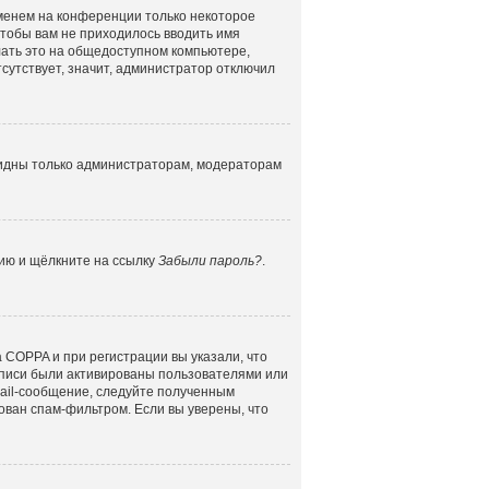
именем на конференции только некоторое
 чтобы вам не приходилось вводить имя
лать это на общедоступном компьютере,
сутствует, значит, администратор отключил
 видны только администраторам, модераторам
цию и щёлкните на ссылку
Забыли пароль?
.
 COPPA и при регистрации вы указали, что
аписи были активированы пользователями или
mail-сообщение, следуйте полученным
ован спам-фильтром. Если вы уверены, что