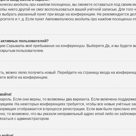
ически входить при каждом посещении
, вы сможете оставаться под своим 
тобы никто другой не смог воспользоваться вашей учётной записью. Для того
е выбрать указанный пункт при входе на конференцию. Не рекомендуется де
ситете и т. д. Если пункт
Автоматически входить при каждом посещении
от
е активных пользователей?
пцию
Скрывать моё пребывание на конференции
. Выберите
Да
, и вы будете
е скрытым пользователем.
ить, можно легко получить новый. Перейдите на страницу входа на конферен
жете войти на конференцию.
 войти!
пароль. Если они верны, то возможны два варианта. Если включена поддержка
рукциям. На некоторых конференциях требуется, чтобы все новые учётные з
формация отображается в процессе регистрации. Если вам было прислано e
но, то возможно, что вы указали неправильный адрес email либо он заблокир
вязаться с администратором.
 войти!