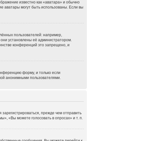
ображение известно как «аватара» и обычно
кие аватары могут быть использованы. Если вы
лённых пользователей: например,
 они установлены её администратором.
инстве конференций это запрещено, и
онференцию форму, и только если
емой анонимными пользователями.
я зарегистрироваться, прежде чем отправить
», «Вы можете голосовать в опросах» и т. п.
собственные сообщения. Вы можете перейти к