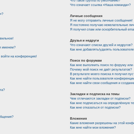
!
Что такое группа по умолчанию?
Что означает ссылка «Наша команда»?
»?
Личные сообщения
Я не могу отправить личные сообщения!
Я постоянно получаю нежелательные ли
Я получил спам или оскорбительный email
авильное!
Друзья и недруги
Что означают списки друзей и недругов?
им именем?
Как мне добавлять/удалять пользователе
т войти на конференцию!
Поиск по форумам
Как мне выполнить поиск по форуму ил
Почему мой поиск не даёт результатов?
В результате моего поиска я получил пус
Как мне найти пользователя конференци
Как мне найти свои сообщения и создан
та?
Закладки и подписка на темы
Чем отличаются закладки от подписки?
Как мне подписаться на определённую т
Как мне отказаться от подписки?
общения?
Вложения
Какие вложения разрешены на этой конф
Как мне найти мои вложения?