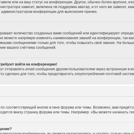
тавили или на ваш статус на конференции. Другое, обычно более крупное, из
нистратора зависит, включена ли поддержка аватар, и от него же зависит, ка
 с администратором конференции для выяснения причин.
тражают количество созданных вами сообщений или идентифицируют опреде
не можете напрямую изменять наименования званий на конференции, так как
жными сообщениями только для того, чтобы повысить своё звание. На больш
ние вашего счётчика сообщений.
 требуют войти на конференцию!
ут отправлять email-сообщения другим пользователям через встроенную в к
Это сделано для того, чтобы предотвратить злоупотребления почтовой сист
по соответствующей кнопке в окне форума или темы. Возможно, вам придётс
одится внизу страниц форума или темы. Например: «Вы можете начинать темы
щение?
модератором конференции, вы можете редактировать и удалять только свои 