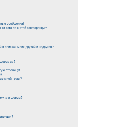
чные сообщения!
 от кого-то с этой конференции!
й в списках моих друзей и недругов?
и форумам?
тую страницу!
и?
ные мной темы?
ему или форум?
еренции?