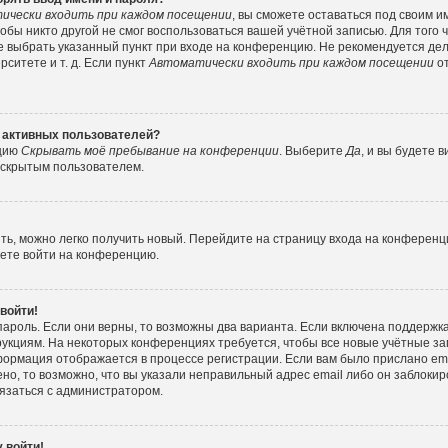
ически входить при каждом посещении
, вы сможете оставаться под своим 
тобы никто другой не смог воспользоваться вашей учётной записью. Для того
е выбрать указанный пункт при входе на конференцию. Не рекомендуется де
ситете и т. д. Если пункт
Автоматически входить при каждом посещении
от
е активных пользователей?
пцию
Скрывать моё пребывание на конференции
. Выберите
Да
, и вы будете
е скрытым пользователем.
ить, можно легко получить новый. Перейдите на страницу входа на конферен
жете войти на конференцию.
 войти!
пароль. Если они верны, то возможны два варианта. Если включена поддержка
рукциям. На некоторых конференциях требуется, чтобы все новые учётные з
формация отображается в процессе регистрации. Если вам было прислано e
но, то возможно, что вы указали неправильный адрес email либо он заблокир
вязаться с администратором.
 войти!