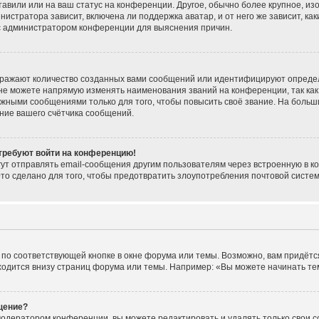
тавили или на ваш статус на конференции. Другое, обычно более крупное, из
нистратора зависит, включена ли поддержка аватар, и от него же зависит, ка
 с администратором конференции для выяснения причин.
тражают количество созданных вами сообщений или идентифицируют опреде
не можете напрямую изменять наименования званий на конференции, так как
жными сообщениями только для того, чтобы повысить своё звание. На больш
ние вашего счётчика сообщений.
 требуют войти на конференцию!
ут отправлять email-сообщения другим пользователям через встроенную в к
Это сделано для того, чтобы предотвратить злоупотребления почтовой сист
по соответствующей кнопке в окне форума или темы. Возможно, вам придётс
одится внизу страниц форума или темы. Например: «Вы можете начинать темы
щение?
модератором конференции, вы можете редактировать и удалять только свои 