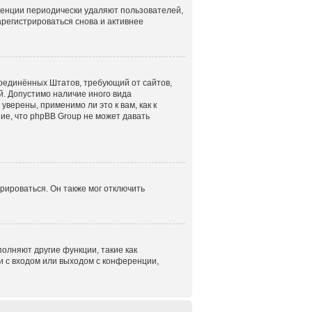
ренции периодически удаляют пользователей,
регистрироваться снова и активнее
н Соединённых Штатов, требующий от сайтов,
. Допустимо наличие иного вида
верены, применимо ли это к вам, как к
ие, что phpBB Group не может давать
рироваться. Он также мог отключить
олняют другие функции, такие как
 с входом или выходом с конференции,