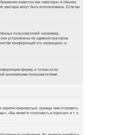
ображение известно как «аватара» и обычно
кие аватары могут быть использованы. Если вы
лённых пользователей: например,
 они установлены её администратором.
инстве конференций это запрещено, и
онференцию форму, и только если
емой анонимными пользователями.
я зарегистрироваться, прежде чем отправить
», «Вы можете голосовать в опросах» и т. п.
собственные сообщения. Вы можете перейти к