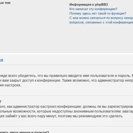
ых тем
Информация о phpBB3
Кто написал эту конференцию?
Почему здесь нет такой-то функции?
С кем можно связаться по вопросу некор
вопросов, связанных с этой конференци
ия
жде всего убедитесь, что вы правильно вводите имя пользователя и пароль.
и вам закрыт доступ к конференции. Также возможно, что администратор не
ия настроек.
?
 того, как администратор настроил конференцию: должны ли вы зарегистриров
тельные возможности, которые недоступны анонимным пользователям: аватар
ация займёт у вас всего пару минут, поэтому мы рекомендуем это сделать.
рять ввод имени и пароля?