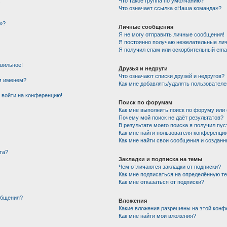
!
Что такое группа по умолчанию?
Что означает ссылка «Наша команда»?
»?
Личные сообщения
Я не могу отправить личные сообщения!
Я постоянно получаю нежелательные ли
Я получил спам или оскорбительный email
авильное!
Друзья и недруги
Что означают списки друзей и недругов?
им именем?
Как мне добавлять/удалять пользователе
т войти на конференцию!
Поиск по форумам
Как мне выполнить поиск по форуму ил
Почему мой поиск не даёт результатов?
В результате моего поиска я получил пус
Как мне найти пользователя конференци
Как мне найти свои сообщения и создан
та?
Закладки и подписка на темы
Чем отличаются закладки от подписки?
Как мне подписаться на определённую т
Как мне отказаться от подписки?
общения?
Вложения
Какие вложения разрешены на этой конф
Как мне найти мои вложения?