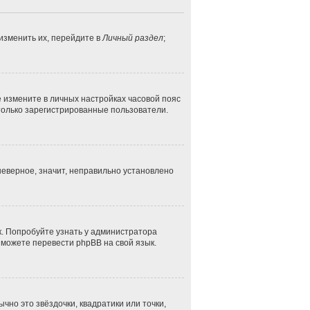
изменить их, перейдите в
Личный раздел
;
ае измените в личных настройках часовой пояс
ут только зарегистрированные пользователи.
неверное, значит, неправильно установлено
к. Попробуйте узнать у администратора
и можете перевести phpBB на свой язык.
чно это звёздочки, квадратики или точки,