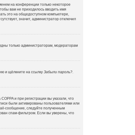
именем на конференции только некоторое
 чтобы вам не приходилось вводить имя
лать это на общедоступном компьютере,
сутствует, значит, администратор отключил
 видны только администраторам, модераторам
цию и щёлкните на ссылку
Забыли пароль?
.
 COPPA и при регистрации вы указали, что
аписи были активированы пользователями или
mail-сообщение, следуйте полученным
ован спам-фильтром. Если вы уверены, что