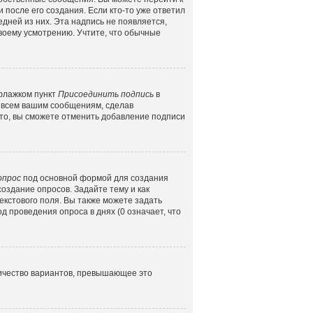
 после его создания. Если кто-то уже ответил
едней из них. Эта надпись не появляется,
воему усмотрению. Учтите, что обычные
 флажком пункт
Присоединить подпись
в
 всем вашим сообщениям, сделав
то, вы сможете отменить добавление подписи
опрос
под основной формой для создания
создание опросов. Задайте тему и как
екстового поля. Вы также можете задать
д проведения опроса в днях (0 означает, что
личество вариантов, превышающее это