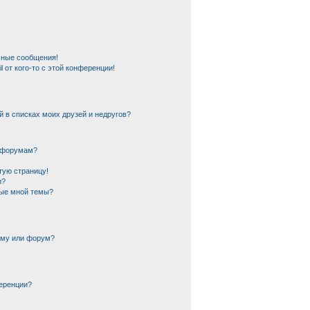
чные сообщения!
 от кого-то с этой конференции!
й в списках моих друзей и недругов?
и форумам?
тую страницу!
и?
ные мной темы?
ему или форум?
еренции?