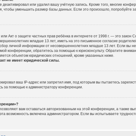
е деактивировал или удалил вашу учётную запись. Кроме того, многие конфе
, чтобы уменьшить размер базы данных. Если это произошло, попробуйте за
ct), или Акт о защите частных прав ребёнка в интернете от 1998 г. — это зако
ершеннолетних младше 13 лет, иметь на это письменное согласие родителей
сбор личной информации от несовершеннолетних младше 13 лет. Если вы не у
мой конференции, обратитесь за помощью к юрисконсульту. Обратите вниман
ляется объектом юридических отношений, кроме указанных ниже.
акт не имеет юридической силы.
ировал ваш IP-адрес или запретил имя, под которым вы пытаетесь зарегист
сь за помощью к администратору конференции.
ференции»?
 позволяют вам оставаться авторизованным на этой конференции, а также вып
эта возможность включена администратором. Если вы испытываете трудности