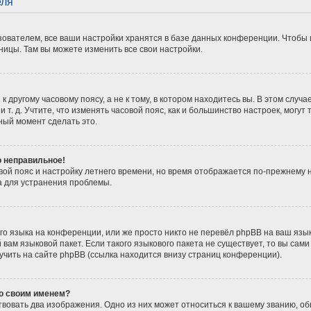
еля
ователем, все ваши настройки хранятся в базе данных конференции. Чтобы 
ницы. Там вы можете изменить все свои настройки.
 другому часовому поясу, а не к тому, в котором находитесь вы. В этом случ
 и т. д. Учтите, что изменять часовой пояс, как и большинство настроек, мог
ный момент сделать это.
о неправильное!
вой пояс и настройку летнего времени, но время отображается по-прежнему 
а для устранения проблемы.
о языка на конференции, или же просто никто не перевёл phpBB на ваш язы
вам языковой пакет. Если такого языкового пакета не существует, то вы сам
ить на сайте phpBB (ссылка находится внизу страниц конференции).
со своим именем?
вовать два изображения. Одно из них может относиться к вашему званию, обы