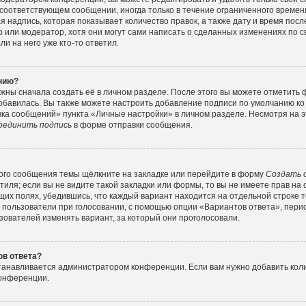
соответствующем сообщении, иногда только в течение ограниченного времени
 надпись, которая показывает количество правок, а также дату и время посл
или модератор, хотя они могут сами написать о сделанных изменениях по с
и на него уже кто-то ответил.
ению?
жны сначала создать её в личном разделе. После этого вы можете отметить
обавилась. Вы также можете настроить добавление подписи по умолчанию ко
ка сообщений» пункта «Личные настройки» в личном разделе. Несмотря на э
оединить подпись
в форме отправки сообщения.
ого сообщения темы щёлкните на закладке или перейдите в форму
Создать 
тиля; если вы не видите такой закладки или формы, то вы не имеете прав на 
их полях, убедившись, что каждый вариант находится на отдельной строке т
 пользователи при голосовании, с помощью опции «Вариантов ответа», перио
зователей изменять вариант, за который они проголосовали.
ов ответа?
станавливается администратором конференции. Если вам нужно добавить ко
конференции.