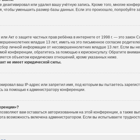
е деактивировал или удалил вашу учётную запись. Кроме того, многие конфе
, чтобы уменьшить размер базы данных. Если это произошло, попробуйте за
ct), или Акт о защите частных прав ребёнка в интернете от 1998 г. — это зако
ершеннолетних младше 13 лет, иметь на это письменное согласие родителей
сбор личной информации от несовершеннолетних младше 13 лет. Если вы не у
мой конференции, обратитесь за помощью к юрисконсульту. Обратите вниман
ляется объектом юридических отношений, кроме указанных ниже.
акт не имеет юридической силы.
ировал ваш IP-адрес или запретил имя, под которым вы пытаетесь зарегист
сь за помощью к администратору конференции.
ференции»?
 позволяют вам оставаться авторизованным на этой конференции, а также вып
эта возможность включена администратором. Если вы испытываете трудности