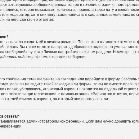
соответствующем сообщении, иногда только в течение ограниченного времени
 надпись, которая показывает количество правок, а также дату и время посл
или модератор, хотя они могут сами написать о сделанных изменениях по с
и на него уже кто-то ответил.
ению?
жны сначала создать её в личном разделе. После этого вы можете отметить
обавилась. Вы также можете настроить добавление подписи по умолчанию ко
ка сообщений» пункта «Личные настройки» в личном разделе. Несмотря на э
оединить подпись
в форме отправки сообщения.
ого сообщения темы щёлкните на закладке или перейдите в форму
Создать 
тиля; если вы не видите такой закладки или формы, то вы не имеете прав на 
их полях, убедившись, что каждый вариант находится на отдельной строке т
 пользователи при голосовании, с помощью опции «Вариантов ответа», перио
зователей изменять вариант, за который они проголосовали.
ов ответа?
станавливается администратором конференции. Если вам нужно добавить ко
конференции.