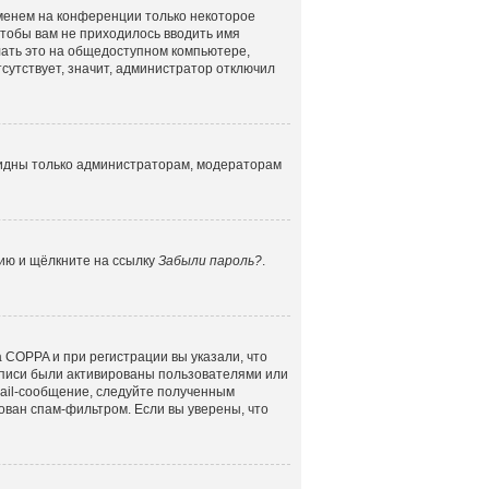
именем на конференции только некоторое
 чтобы вам не приходилось вводить имя
лать это на общедоступном компьютере,
сутствует, значит, администратор отключил
 видны только администраторам, модераторам
цию и щёлкните на ссылку
Забыли пароль?
.
 COPPA и при регистрации вы указали, что
аписи были активированы пользователями или
mail-сообщение, следуйте полученным
ован спам-фильтром. Если вы уверены, что