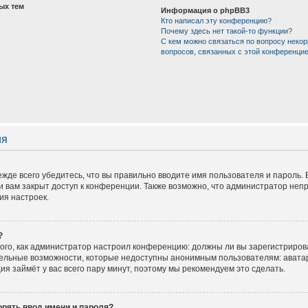
ых тем
Информация о phpBB3
Кто написал эту конференцию?
Почему здесь нет такой-то функции?
С кем можно связаться по вопросу некор
вопросов, связанных с этой конференци
ия
жде всего убедитесь, что вы правильно вводите имя пользователя и пароль.
и вам закрыт доступ к конференции. Также возможно, что администратор не
ия настроек.
?
 того, как администратор настроил конференцию: должны ли вы зарегистриров
тельные возможности, которые недоступны анонимным пользователям: аватар
ация займёт у вас всего пару минут, поэтому мы рекомендуем это сделать.
рять ввод имени и пароля?