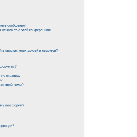
чные сообщения!
 от кого-то с этой конференции!
й в списках моих друзей и недругов?
и форумам?
тую страницу!
и?
ные мной темы?
ему или форум?
еренции?