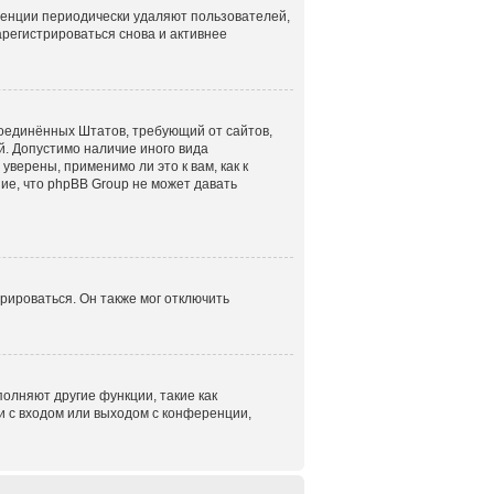
ренции периодически удаляют пользователей,
регистрироваться снова и активнее
н Соединённых Штатов, требующий от сайтов,
. Допустимо наличие иного вида
верены, применимо ли это к вам, как к
ие, что phpBB Group не может давать
рироваться. Он также мог отключить
олняют другие функции, такие как
 с входом или выходом с конференции,