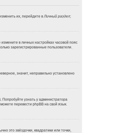
изменить их, перейдите в
Личный раздел
;
ае измените в личных настройках часовой пояс
ут только зарегистрированные пользователи.
неверное, значит, неправильно установлено
к. Попробуйте узнать у администратора
и можете перевести phpBB на свой язык.
чно это звёздочки, квадратики или точки,