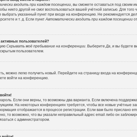
ически входить при каждом посещении
, вы сможете оставаться под своим 
тобы никто другой не смог воспользоваться вашей учётной записью. Для того
е выбрать указанный пункт при входе на конференцию. Не рекомендуется де
ситете и т. д. Если пункт
Автоматически входить при каждом посещении
от
е активных пользователей?
пцию
Скрывать моё пребывание на конференции
. Выберите
Да
, и вы будете
е скрытым пользователем.
ить, можно легко получить новый. Перейдите на страницу входа на конферен
жете войти на конференцию.
 войти!
пароль. Если они верны, то возможны два варианта. Если включена поддержка
рукциям. На некоторых конференциях требуется, чтобы все новые учётные з
формация отображается в процессе регистрации. Если вам было прислано e
но, то возможно, что вы указали неправильный адрес email либо он заблокир
вязаться с администратором.
 войти!