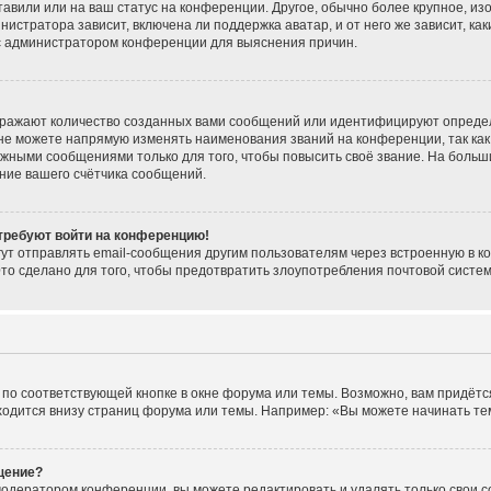
тавили или на ваш статус на конференции. Другое, обычно более крупное, из
нистратора зависит, включена ли поддержка аватар, и от него же зависит, ка
 с администратором конференции для выяснения причин.
тражают количество созданных вами сообщений или идентифицируют опреде
не можете напрямую изменять наименования званий на конференции, так как
жными сообщениями только для того, чтобы повысить своё звание. На больш
ние вашего счётчика сообщений.
 требуют войти на конференцию!
ут отправлять email-сообщения другим пользователям через встроенную в к
Это сделано для того, чтобы предотвратить злоупотребления почтовой сист
по соответствующей кнопке в окне форума или темы. Возможно, вам придётс
одится внизу страниц форума или темы. Например: «Вы можете начинать темы
щение?
модератором конференции, вы можете редактировать и удалять только свои 