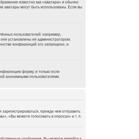
ображение известно как «аватара» и обычно
кие аватары могут быть использованы. Если вы
лённых пользователей: например,
 они установлены её администратором.
инстве конференций это запрещено, и
онференцию форму, и только если
емой анонимными пользователями.
я зарегистрироваться, прежде чем отправить
», «Вы можете голосовать в опросах» и т. п.
собственные сообщения. Вы можете перейти к