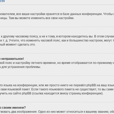
еля
ователем, все ваши настройки хранятся в базе данных конференции. Чтобы 
ницы. Там вы можете изменить все свои настройки.
 другому часовому поясу, а не к тому, в котором находитесь вы. В этом случ
 и т. д. Учтите, что изменять часовой пояс, как и большинство настроек, мог
ный момент сделать это.
о неправильное!
вой пояс и настройку летнего времени, но время отображается по-прежнему 
а для устранения проблемы.
о языка на конференции, или же просто никто не перевёл phpBB на ваш язы
вам языковой пакет. Если такого языкового пакета не существует, то вы сам
ить на сайте phpBB (ссылка находится внизу страниц конференции).
со своим именем?
вовать два изображения. Одно из них может относиться к вашему званию, обы