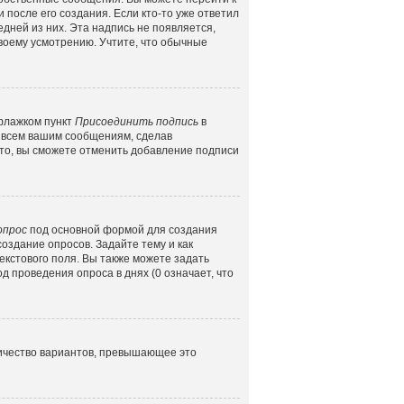
 после его создания. Если кто-то уже ответил
едней из них. Эта надпись не появляется,
воему усмотрению. Учтите, что обычные
 флажком пункт
Присоединить подпись
в
 всем вашим сообщениям, сделав
то, вы сможете отменить добавление подписи
опрос
под основной формой для создания
создание опросов. Задайте тему и как
екстового поля. Вы также можете задать
д проведения опроса в днях (0 означает, что
личество вариантов, превышающее это