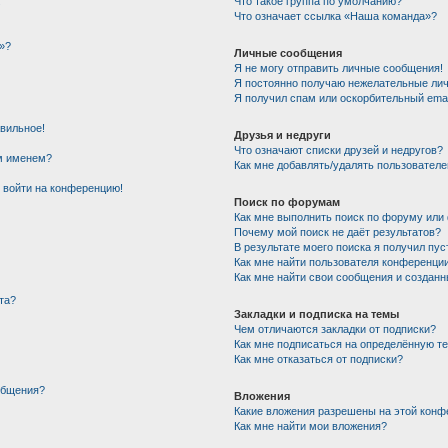
!
Что такое группа по умолчанию?
Что означает ссылка «Наша команда»?
»?
Личные сообщения
Я не могу отправить личные сообщения!
Я постоянно получаю нежелательные ли
Я получил спам или оскорбительный email
авильное!
Друзья и недруги
Что означают списки друзей и недругов?
им именем?
Как мне добавлять/удалять пользователе
т войти на конференцию!
Поиск по форумам
Как мне выполнить поиск по форуму ил
Почему мой поиск не даёт результатов?
В результате моего поиска я получил пус
Как мне найти пользователя конференци
Как мне найти свои сообщения и создан
та?
Закладки и подписка на темы
Чем отличаются закладки от подписки?
Как мне подписаться на определённую т
Как мне отказаться от подписки?
общения?
Вложения
Какие вложения разрешены на этой конф
Как мне найти мои вложения?