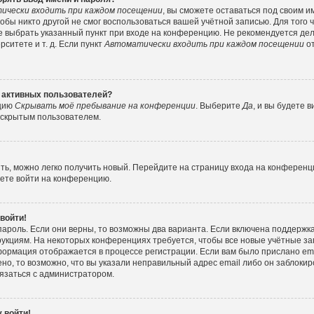
ически входить при каждом посещении
, вы сможете оставаться под своим 
тобы никто другой не смог воспользоваться вашей учётной записью. Для того
е выбрать указанный пункт при входе на конференцию. Не рекомендуется де
ситете и т. д. Если пункт
Автоматически входить при каждом посещении
от
е активных пользователей?
пцию
Скрывать моё пребывание на конференции
. Выберите
Да
, и вы будете
е скрытым пользователем.
ить, можно легко получить новый. Перейдите на страницу входа на конферен
жете войти на конференцию.
 войти!
пароль. Если они верны, то возможны два варианта. Если включена поддержка
рукциям. На некоторых конференциях требуется, чтобы все новые учётные з
формация отображается в процессе регистрации. Если вам было прислано e
но, то возможно, что вы указали неправильный адрес email либо он заблокир
вязаться с администратором.
 войти!