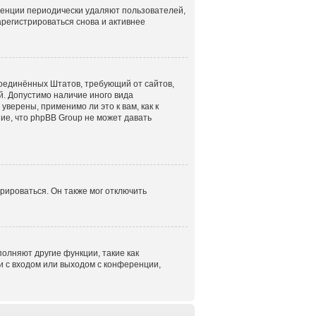
ренции периодически удаляют пользователей,
регистрироваться снова и активнее
н Соединённых Штатов, требующий от сайтов,
. Допустимо наличие иного вида
верены, применимо ли это к вам, как к
ие, что phpBB Group не может давать
рироваться. Он также мог отключить
олняют другие функции, такие как
 с входом или выходом с конференции,