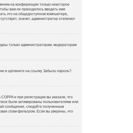
именем на конференции только некоторое
 чтобы вам не приходилось вводить имя
лать это на общедоступном компьютере,
сутствует, значит, администратор отключил
 видны только администраторам, модераторам
цию и щёлкните на ссылку
Забыли пароль?
.
 COPPA и при регистрации вы указали, что
аписи были активированы пользователями или
mail-сообщение, следуйте полученным
ован спам-фильтром. Если вы уверены, что