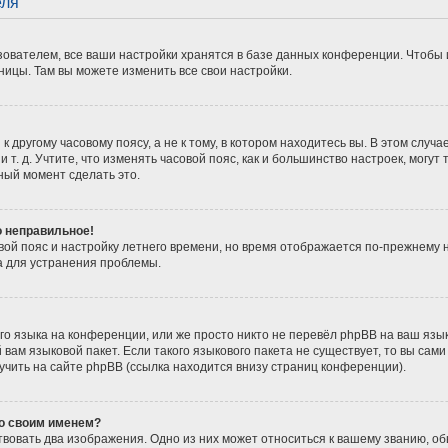
еля
ователем, все ваши настройки хранятся в базе данных конференции. Чтобы 
ницы. Там вы можете изменить все свои настройки.
 другому часовому поясу, а не к тому, в котором находитесь вы. В этом случ
 и т. д. Учтите, что изменять часовой пояс, как и большинство настроек, мог
ный момент сделать это.
о неправильное!
вой пояс и настройку летнего времени, но время отображается по-прежнему 
а для устранения проблемы.
о языка на конференции, или же просто никто не перевёл phpBB на ваш язы
вам языковой пакет. Если такого языкового пакета не существует, то вы сам
ить на сайте phpBB (ссылка находится внизу страниц конференции).
со своим именем?
вовать два изображения. Одно из них может относиться к вашему званию, обы