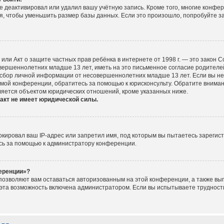
е деактивировал или удалил вашу учётную запись. Кроме того, многие конфе
, чтобы уменьшить размер базы данных. Если это произошло, попробуйте за
ct), или Акт о защите частных прав ребёнка в интернете от 1998 г. — это зако
ершеннолетних младше 13 лет, иметь на это письменное согласие родителей
сбор личной информации от несовершеннолетних младше 13 лет. Если вы не у
мой конференции, обратитесь за помощью к юрисконсульту. Обратите вниман
ляется объектом юридических отношений, кроме указанных ниже.
акт не имеет юридической силы.
ировал ваш IP-адрес или запретил имя, под которым вы пытаетесь зарегист
сь за помощью к администратору конференции.
ференции»?
 позволяют вам оставаться авторизованным на этой конференции, а также вып
эта возможность включена администратором. Если вы испытываете трудности