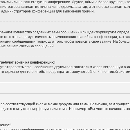
тавили или на ваш статус на конференции. Другое, обычно более крупное, из
нистратора зависит, включена ли поддержка аватар, и от него же зависит, ка
 с администратором конференции для выяснения причин.
тражают количество созданных вами сообщений или идентифицируют опреде
не можете напрямую изменять наименования званий на конференции, так как
жными сообщениями только для того, чтобы повысить своё звание. На больш
ние вашего счётчика сообщений.
 требуют войти на конференцию!
ут отправлять email-сообщения другим пользователям через встроенную в к
Это сделано для того, чтобы предотвратить злоупотребления почтовой сист
по соответствующей кнопке в окне форума или темы. Возможно, вам придётс
одится внизу страниц форума или темы. Например: «Вы можете начинать темы
щение?
модератором конференции, вы можете редактировать и удалять только свои 