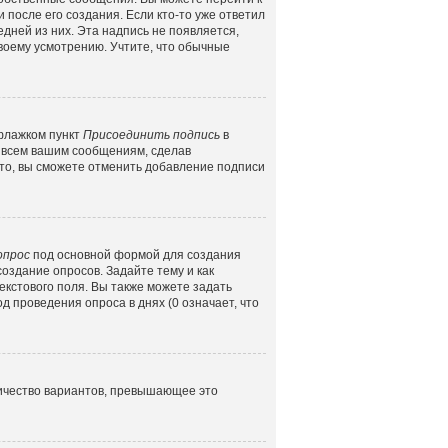
 после его создания. Если кто-то уже ответил
едней из них. Эта надпись не появляется,
воему усмотрению. Учтите, что обычные
 флажком пункт
Присоединить подпись
в
 всем вашим сообщениям, сделав
то, вы сможете отменить добавление подписи
опрос
под основной формой для создания
создание опросов. Задайте тему и как
екстового поля. Вы также можете задать
д проведения опроса в днях (0 означает, что
личество вариантов, превышающее это