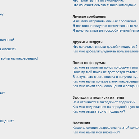
!
Что такое группа по умолчанию?
Что означает ссылка «Наша команда»?
»?
Личные сообщения
Я не могу отправить личные сообщения!
Я постоянно получаю нежелательные ли
Я получил спам или оскорбительный email
авильное!
Друзья и недруги
Что означают списки друзей и недругов?
им именем?
Как мне добавлять/удалять пользователе
т войти на конференцию!
Поиск по форумам
Как мне выполнить поиск по форуму ил
Почему мой поиск не даёт результатов?
В результате моего поиска я получил пус
Как мне найти пользователя конференци
Как мне найти свои сообщения и создан
та?
Закладки и подписка на темы
Чем отличаются закладки от подписки?
Как мне подписаться на определённую т
Как мне отказаться от подписки?
общения?
Вложения
Какие вложения разрешены на этой конф
Как мне найти мои вложения?