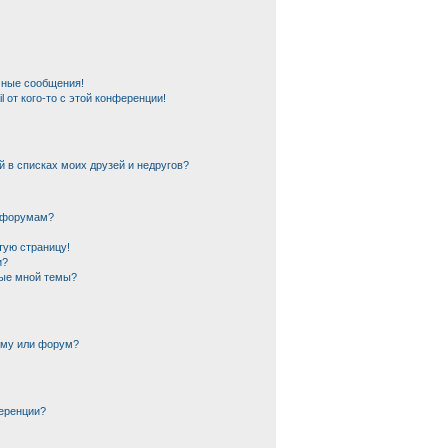
чные сообщения!
 от кого-то с этой конференции!
й в списках моих друзей и недругов?
и форумам?
тую страницу!
и?
ные мной темы?
ему или форум?
еренции?