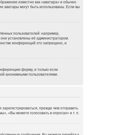
ображение известно как «аватара» и обычно
кие аватары могут быть использованы. Если вы
лённых пользователей: например,
 они установлены её администратором.
инстве конференций это запрещено, и
онференцию форму, и только если
емой анонимными пользователями.
я зарегистрироваться, прежде чем отправить
», «Вы можете голосовать в опросах» и т. п.
собственные сообщения. Вы можете перейти к