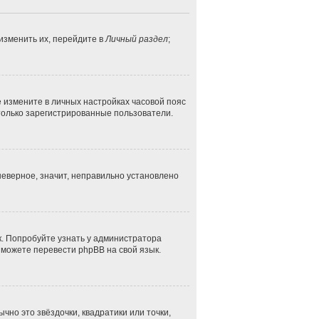
изменить их, перейдите в
Личный раздел
;
ае измените в личных настройках часовой пояс
ут только зарегистрированные пользователи.
неверное, значит, неправильно установлено
к. Попробуйте узнать у администратора
и можете перевести phpBB на свой язык.
чно это звёздочки, квадратики или точки,