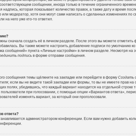
соответствующем сообщении, иногда только в течение ограниченного времени
 надпись, которая показывает количество правок, а также дату и время посл
или модератор, хотя они могут сами написать о сделанных изменениях по с
и на него уже кто-то ответил.
ению?
жны сначала создать её в личном разделе. После этого вы можете отметить
обавилась. Вы также можете настроить добавление подписи по умолчанию ко
ка сообщений» пункта «Личные настройки» в личном разделе. Несмотря на э
оединить подпись
в форме отправки сообщения.
ого сообщения темы щёлкните на закладке или перейдите в форму
Создать 
тиля; если вы не видите такой закладки или формы, то вы не имеете прав на 
их полях, убедившись, что каждый вариант находится на отдельной строке т
 пользователи при голосовании, с помощью опции «Вариантов ответа», перио
зователей изменять вариант, за который они проголосовали.
ов ответа?
станавливается администратором конференции. Если вам нужно добавить ко
конференции.