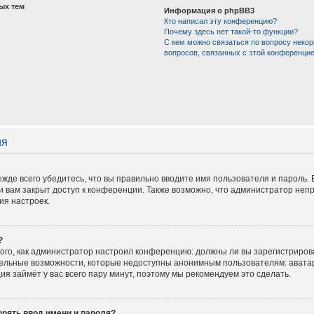
ых тем
Информация о phpBB3
Кто написал эту конференцию?
Почему здесь нет такой-то функции?
С кем можно связаться по вопросу некор
вопросов, связанных с этой конференци
ия
жде всего убедитесь, что вы правильно вводите имя пользователя и пароль.
и вам закрыт доступ к конференции. Также возможно, что администратор не
ия настроек.
?
 того, как администратор настроил конференцию: должны ли вы зарегистриров
тельные возможности, которые недоступны анонимным пользователям: аватар
ация займёт у вас всего пару минут, поэтому мы рекомендуем это сделать.
рять ввод имени и пароля?