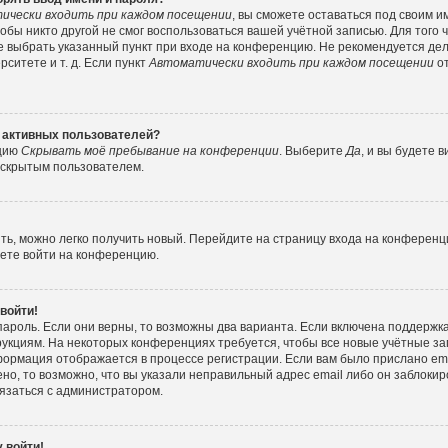
ически входить при каждом посещении
, вы сможете оставаться под своим 
тобы никто другой не смог воспользоваться вашей учётной записью. Для того
е выбрать указанный пункт при входе на конференцию. Не рекомендуется де
ситете и т. д. Если пункт
Автоматически входить при каждом посещении
от
е активных пользователей?
пцию
Скрывать моё пребывание на конференции
. Выберите
Да
, и вы будете
е скрытым пользователем.
ить, можно легко получить новый. Перейдите на страницу входа на конферен
жете войти на конференцию.
 войти!
пароль. Если они верны, то возможны два варианта. Если включена поддержка
рукциям. На некоторых конференциях требуется, чтобы все новые учётные з
формация отображается в процессе регистрации. Если вам было прислано e
но, то возможно, что вы указали неправильный адрес email либо он заблокир
вязаться с администратором.
 войти!