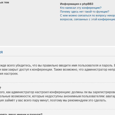
ых тем
Информация о phpBB3
Кто написал эту конференцию?
Почему здесь нет такой-то функции?
С кем можно связаться по вопросу некор
вопросов, связанных с этой конференци
ия
жде всего убедитесь, что вы правильно вводите имя пользователя и пароль.
и вам закрыт доступ к конференции. Также возможно, что администратор не
ия настроек.
?
 того, как администратор настроил конференцию: должны ли вы зарегистриров
тельные возможности, которые недоступны анонимным пользователям: аватар
ация займёт у вас всего пару минут, поэтому мы рекомендуем это сделать.
рять ввод имени и пароля?