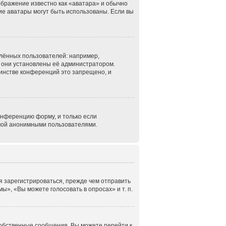
ображение известно как «аватара» и обычно
кие аватары могут быть использованы. Если вы
лённых пользователей: например,
 они установлены её администратором.
инстве конференций это запрещено, и
онференцию форму, и только если
емой анонимными пользователями.
я зарегистрироваться, прежде чем отправить
», «Вы можете голосовать в опросах» и т. п.
собственные сообщения. Вы можете перейти к