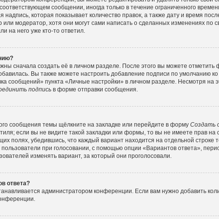
соответствующем сообщении, иногда только в течение ограниченного времени
 надпись, которая показывает количество правок, а также дату и время посл
или модератор, хотя они могут сами написать о сделанных изменениях по с
и на него уже кто-то ответил.
ению?
жны сначала создать её в личном разделе. После этого вы можете отметить
обавилась. Вы также можете настроить добавление подписи по умолчанию ко
ка сообщений» пункта «Личные настройки» в личном разделе. Несмотря на э
оединить подпись
в форме отправки сообщения.
ого сообщения темы щёлкните на закладке или перейдите в форму
Создать 
тиля; если вы не видите такой закладки или формы, то вы не имеете прав на 
их полях, убедившись, что каждый вариант находится на отдельной строке т
 пользователи при голосовании, с помощью опции «Вариантов ответа», перио
зователей изменять вариант, за который они проголосовали.
ов ответа?
станавливается администратором конференции. Если вам нужно добавить ко
конференции.