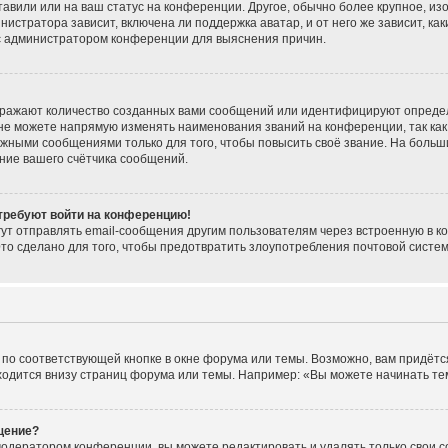
тавили или на ваш статус на конференции. Другое, обычно более крупное, из
нистратора зависит, включена ли поддержка аватар, и от него же зависит, ка
 с администратором конференции для выяснения причин.
тражают количество созданных вами сообщений или идентифицируют опреде
не можете напрямую изменять наименования званий на конференции, так как
жными сообщениями только для того, чтобы повысить своё звание. На больш
ние вашего счётчика сообщений.
 требуют войти на конференцию!
ут отправлять email-сообщения другим пользователям через встроенную в к
Это сделано для того, чтобы предотвратить злоупотребления почтовой сист
по соответствующей кнопке в окне форума или темы. Возможно, вам придётс
одится внизу страниц форума или темы. Например: «Вы можете начинать темы
щение?
модератором конференции, вы можете редактировать и удалять только свои 