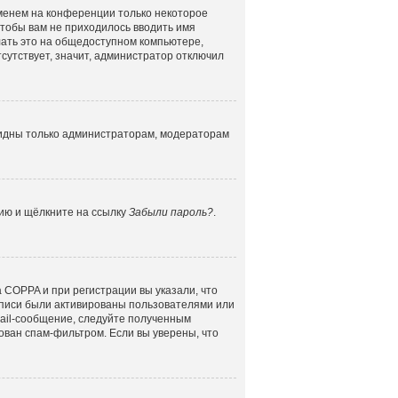
именем на конференции только некоторое
 чтобы вам не приходилось вводить имя
лать это на общедоступном компьютере,
сутствует, значит, администратор отключил
 видны только администраторам, модераторам
цию и щёлкните на ссылку
Забыли пароль?
.
 COPPA и при регистрации вы указали, что
аписи были активированы пользователями или
mail-сообщение, следуйте полученным
ован спам-фильтром. Если вы уверены, что