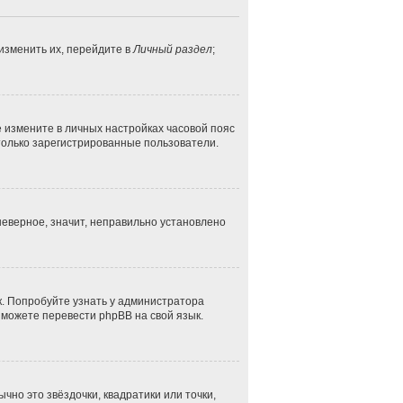
изменить их, перейдите в
Личный раздел
;
ае измените в личных настройках часовой пояс
ут только зарегистрированные пользователи.
неверное, значит, неправильно установлено
к. Попробуйте узнать у администратора
и можете перевести phpBB на свой язык.
чно это звёздочки, квадратики или точки,