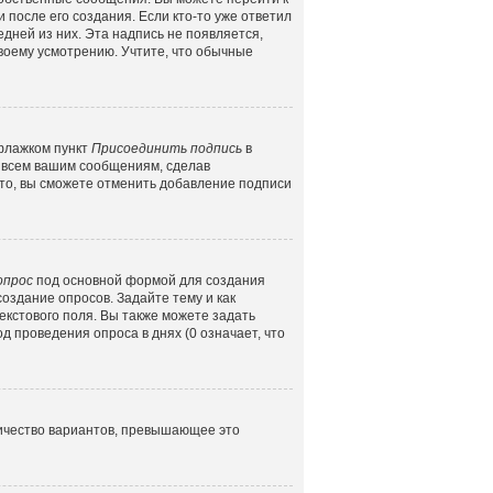
 после его создания. Если кто-то уже ответил
едней из них. Эта надпись не появляется,
воему усмотрению. Учтите, что обычные
 флажком пункт
Присоединить подпись
в
 всем вашим сообщениям, сделав
то, вы сможете отменить добавление подписи
опрос
под основной формой для создания
создание опросов. Задайте тему и как
екстового поля. Вы также можете задать
д проведения опроса в днях (0 означает, что
личество вариантов, превышающее это