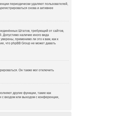
ренции периодически удаляют пользователей,
регистрироваться снова и активнее
н Соединённых Штатов, требующий от сайтов,
. Допустимо наличие иного вида
верены, применимо ли это к вам, как к
ие, что phpBB Group не может давать
рироваться. Он также мог отключить
олняют другие функции, такие как
 с входом или выходом с конференции,