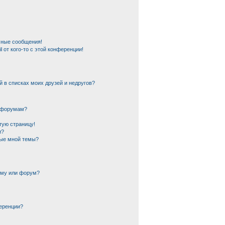
чные сообщения!
 от кого-то с этой конференции!
й в списках моих друзей и недругов?
и форумам?
тую страницу!
и?
ные мной темы?
ему или форум?
еренции?