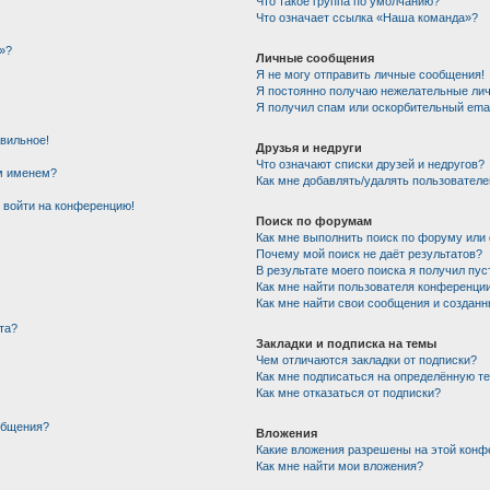
!
Что такое группа по умолчанию?
Что означает ссылка «Наша команда»?
»?
Личные сообщения
Я не могу отправить личные сообщения!
Я постоянно получаю нежелательные ли
Я получил спам или оскорбительный email
авильное!
Друзья и недруги
Что означают списки друзей и недругов?
им именем?
Как мне добавлять/удалять пользователе
т войти на конференцию!
Поиск по форумам
Как мне выполнить поиск по форуму ил
Почему мой поиск не даёт результатов?
В результате моего поиска я получил пус
Как мне найти пользователя конференци
Как мне найти свои сообщения и создан
та?
Закладки и подписка на темы
Чем отличаются закладки от подписки?
Как мне подписаться на определённую т
Как мне отказаться от подписки?
общения?
Вложения
Какие вложения разрешены на этой конф
Как мне найти мои вложения?