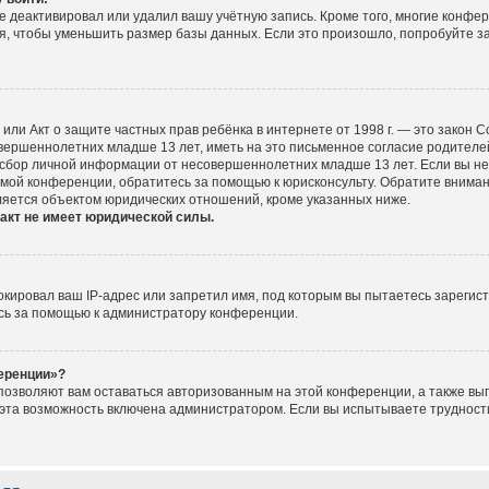
е деактивировал или удалил вашу учётную запись. Кроме того, многие конфе
, чтобы уменьшить размер базы данных. Если это произошло, попробуйте за
ct), или Акт о защите частных прав ребёнка в интернете от 1998 г. — это зако
ершеннолетних младше 13 лет, иметь на это письменное согласие родителей
сбор личной информации от несовершеннолетних младше 13 лет. Если вы не у
мой конференции, обратитесь за помощью к юрисконсульту. Обратите вниман
ляется объектом юридических отношений, кроме указанных ниже.
акт не имеет юридической силы.
ировал ваш IP-адрес или запретил имя, под которым вы пытаетесь зарегист
сь за помощью к администратору конференции.
ференции»?
 позволяют вам оставаться авторизованным на этой конференции, а также вып
эта возможность включена администратором. Если вы испытываете трудности