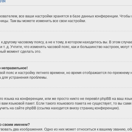
еля
ователем, все ваши настройки хранятся в базе данных конференции. Чтобы 
ницы. Там вы можете изменить все свои настройки.
 другому часовому поясу, а не к тому, в котором находитесь вы. В этом случ
 и т. д. Учтите, что изменять часовой пояс, как и большинство настроек, мог
ный момент сделать это.
о неправильное!
вой пояс и настройку летнего времени, но время отображается по-прежнему 
а для устранения проблемы.
о языка на конференции, или же просто никто не перевёл phpBB на ваш язы
вам языковой пакет. Если такого языкового пакета не существует, то вы сам
ить на сайте phpBB (ссылка находится внизу страниц конференции).
со своим именем?
вовать два изображения. Одно из них может относиться к вашему званию, обы