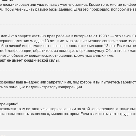
е деактивировал или удалил вашу учётную запись. Кроме того, многие конфе
, чтобы уменьшить размер базы данных. Если это произошло, попробуйте за
ct), или Акт о защите частных прав ребёнка в интернете от 1998 г. — это зако
ершеннолетних младше 13 лет, иметь на это письменное согласие родителей
сбор личной информации от несовершеннолетних младше 13 лет. Если вы не у
мой конференции, обратитесь за помощью к юрисконсульту. Обратите вниман
ляется объектом юридических отношений, кроме указанных ниже.
акт не имеет юридической силы.
ировал ваш IP-адрес или запретил имя, под которым вы пытаетесь зарегист
сь за помощью к администратору конференции.
ференции»?
 позволяют вам оставаться авторизованным на этой конференции, а также вып
эта возможность включена администратором. Если вы испытываете трудности