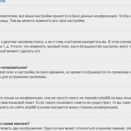
еля
ователем, все ваши настройки хранятся в базе данных конференции. Чтобы 
ницы. Там вы можете изменить все свои настройки.
 другому часовому поясу, а не к тому, в котором находитесь вы. В этом случ
 и т. д. Учтите, что изменять часовой пояс, как и большинство настроек, мог
ный момент сделать это.
о неправильное!
вой пояс и настройку летнего времени, но время отображается по-прежнему 
а для устранения проблемы.
о языка на конференции, или же просто никто не перевёл phpBB на ваш язы
вам языковой пакет. Если такого языкового пакета не существует, то вы сам
ить на сайте phpBB (ссылка находится внизу страниц конференции).
со своим именем?
вовать два изображения. Одно из них может относиться к вашему званию, обы