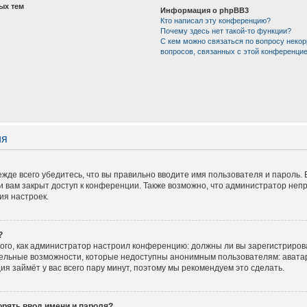
ых тем
Информация о phpBB3
Кто написал эту конференцию?
Почему здесь нет такой-то функции?
С кем можно связаться по вопросу некор
вопросов, связанных с этой конференци
ия
жде всего убедитесь, что вы правильно вводите имя пользователя и пароль.
и вам закрыт доступ к конференции. Также возможно, что администратор не
ия настроек.
?
 того, как администратор настроил конференцию: должны ли вы зарегистриров
тельные возможности, которые недоступны анонимным пользователям: аватар
ация займёт у вас всего пару минут, поэтому мы рекомендуем это сделать.
рять ввод имени и пароля?