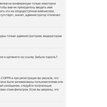
именем на конференции только некоторое
 чтобы вам не приходилось вводить имя
лать это на общедоступном компьютере,
сутствует, значит, администратор отключил
 видны только администраторам, модераторам
цию и щёлкните на ссылку
Забыли пароль?
.
 COPPA и при регистрации вы указали, что
аписи были активированы пользователями или
mail-сообщение, следуйте полученным
ован спам-фильтром. Если вы уверены, что