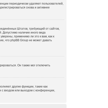
ренции периодически удаляют пользователей,
регистрироваться снова и активнее
н Соединённых Штатов, требующий от сайтов,
. Допустимо наличие иного вида
верены, применимо ли это к вам, как к
ие, что phpBB Group не может давать
рироваться. Он также мог отключить
олняют другие функции, такие как
 с входом или выходом с конференции,