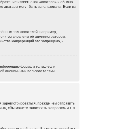
ображение известно как «аватара» и обычно
кие аватары могут быть использованы. Если вы
лённых пользователей: например,
 они установлены её администратором.
инстве конференций это запрещено, и
онференцию форму, и только если
емой анонимными пользователями.
я зарегистрироваться, прежде чем отправить
», «Вы можете голосовать в опросах» и т. п.
собственные сообщения. Вы можете перейти к