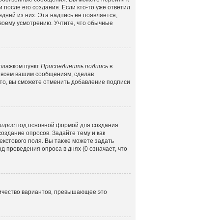
 после его создания. Если кто-то уже ответил
едней из них. Эта надпись не появляется,
воему усмотрению. Учтите, что обычные
 флажком пункт
Присоединить подпись
в
 всем вашим сообщениям, сделав
то, вы сможете отменить добавление подписи
опрос
под основной формой для создания
создание опросов. Задайте тему и как
екстового поля. Вы также можете задать
д проведения опроса в днях (0 означает, что
личество вариантов, превышающее это