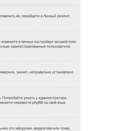
изменить их, перейдите в
Личный раздел
;
ае измените в личных настройках часовой пояс
ут только зарегистрированные пользователи.
неверное, значит, неправильно установлено
к. Попробуйте узнать у администратора
и можете перевести phpBB на свой язык.
чно это звёздочки, квадратики или точки,