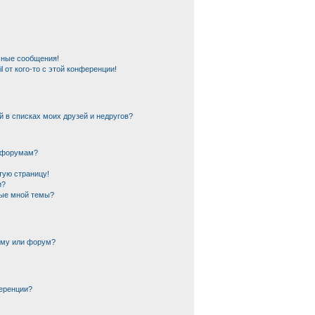
чные сообщения!
 от кого-то с этой конференции!
й в списках моих друзей и недругов?
и форумам?
тую страницу!
и?
ные мной темы?
ему или форум?
еренции?