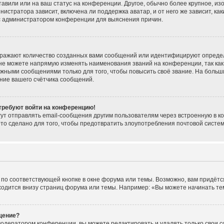
тавили или на ваш статус на конференции. Другое, обычно более крупное, из
нистратора зависит, включена ли поддержка аватар, и от него же зависит, ка
 с администратором конференции для выяснения причин.
тражают количество созданных вами сообщений или идентифицируют опреде
не можете напрямую изменять наименования званий на конференции, так как
жными сообщениями только для того, чтобы повысить своё звание. На больш
ние вашего счётчика сообщений.
 требуют войти на конференцию!
ут отправлять email-сообщения другим пользователям через встроенную в к
Это сделано для того, чтобы предотвратить злоупотребления почтовой сист
по соответствующей кнопке в окне форума или темы. Возможно, вам придётс
одится внизу страниц форума или темы. Например: «Вы можете начинать темы
щение?
модератором конференции, вы можете редактировать и удалять только свои 