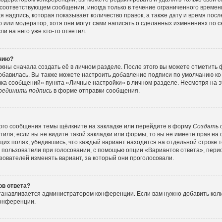
соответствующем сообщении, иногда только в течение ограниченного времени
 надпись, которая показывает количество правок, а также дату и время посл
или модератор, хотя они могут сами написать о сделанных изменениях по с
и на него уже кто-то ответил.
ению?
жны сначала создать её в личном разделе. После этого вы можете отметить
обавилась. Вы также можете настроить добавление подписи по умолчанию ко
ка сообщений» пункта «Личные настройки» в личном разделе. Несмотря на э
оединить подпись
в форме отправки сообщения.
ого сообщения темы щёлкните на закладке или перейдите в форму
Создать 
тиля; если вы не видите такой закладки или формы, то вы не имеете прав на 
их полях, убедившись, что каждый вариант находится на отдельной строке т
 пользователи при голосовании, с помощью опции «Вариантов ответа», перио
зователей изменять вариант, за который они проголосовали.
ов ответа?
станавливается администратором конференции. Если вам нужно добавить ко
конференции.