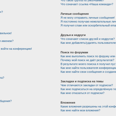
!
Что такое группа по умолчанию?
Что означает ссылка «Наша команда»?
»?
Личные сообщения
Я не могу отправить личные сообщения!
Я постоянно получаю нежелательные ли
Я получил спам или оскорбительный email
авильное!
Друзья и недруги
Что означают списки друзей и недругов?
им именем?
Как мне добавлять/удалять пользователе
т войти на конференцию!
Поиск по форумам
Как мне выполнить поиск по форуму ил
Почему мой поиск не даёт результатов?
В результате моего поиска я получил пус
Как мне найти пользователя конференци
Как мне найти свои сообщения и создан
та?
Закладки и подписка на темы
Чем отличаются закладки от подписки?
Как мне подписаться на определённую т
Как мне отказаться от подписки?
общения?
Вложения
Какие вложения разрешены на этой конф
Как мне найти мои вложения?