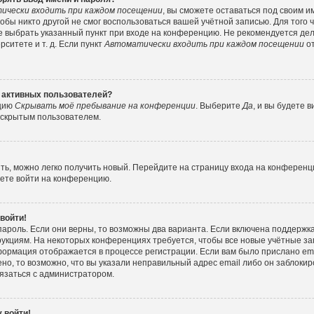
ически входить при каждом посещении
, вы сможете оставаться под своим 
тобы никто другой не смог воспользоваться вашей учётной записью. Для того
е выбрать указанный пункт при входе на конференцию. Не рекомендуется де
ситете и т. д. Если пункт
Автоматически входить при каждом посещении
от
е активных пользователей?
пцию
Скрывать моё пребывание на конференции
. Выберите
Да
, и вы будете
е скрытым пользователем.
ить, можно легко получить новый. Перейдите на страницу входа на конферен
жете войти на конференцию.
 войти!
пароль. Если они верны, то возможны два варианта. Если включена поддержка
рукциям. На некоторых конференциях требуется, чтобы все новые учётные з
формация отображается в процессе регистрации. Если вам было прислано e
но, то возможно, что вы указали неправильный адрес email либо он заблокир
вязаться с администратором.
 войти!