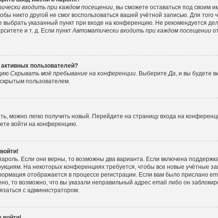
ически входить при каждом посещении
, вы сможете оставаться под своим 
тобы никто другой не смог воспользоваться вашей учётной записью. Для того
е выбрать указанный пункт при входе на конференцию. Не рекомендуется де
ситете и т. д. Если пункт
Автоматически входить при каждом посещении
от
е активных пользователей?
пцию
Скрывать моё пребывание на конференции
. Выберите
Да
, и вы будете
е скрытым пользователем.
ить, можно легко получить новый. Перейдите на страницу входа на конферен
жете войти на конференцию.
 войти!
пароль. Если они верны, то возможны два варианта. Если включена поддержка
рукциям. На некоторых конференциях требуется, чтобы все новые учётные з
формация отображается в процессе регистрации. Если вам было прислано e
но, то возможно, что вы указали неправильный адрес email либо он заблокир
вязаться с администратором.
 войти!