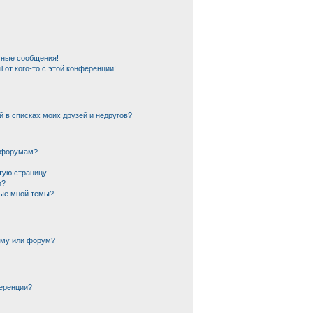
чные сообщения!
 от кого-то с этой конференции!
й в списках моих друзей и недругов?
и форумам?
тую страницу!
и?
ные мной темы?
ему или форум?
еренции?