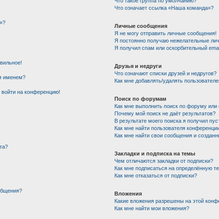
!
Что такое группа по умолчанию?
Что означает ссылка «Наша команда»?
»?
Личные сообщения
Я не могу отправить личные сообщения!
Я постоянно получаю нежелательные ли
Я получил спам или оскорбительный email
авильное!
Друзья и недруги
Что означают списки друзей и недругов?
им именем?
Как мне добавлять/удалять пользователе
т войти на конференцию!
Поиск по форумам
Как мне выполнить поиск по форуму ил
Почему мой поиск не даёт результатов?
В результате моего поиска я получил пус
Как мне найти пользователя конференци
Как мне найти свои сообщения и создан
та?
Закладки и подписка на темы
Чем отличаются закладки от подписки?
Как мне подписаться на определённую т
Как мне отказаться от подписки?
общения?
Вложения
Какие вложения разрешены на этой конф
Как мне найти мои вложения?