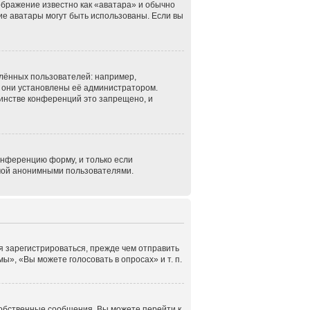
ображение известно как «аватара» и обычно
кие аватары могут быть использованы. Если вы
лённых пользователей: например,
 они установлены её администратором.
инстве конференций это запрещено, и
онференцию форму, и только если
емой анонимными пользователями.
я зарегистрироваться, прежде чем отправить
», «Вы можете голосовать в опросах» и т. п.
собственные сообщения. Вы можете перейти к