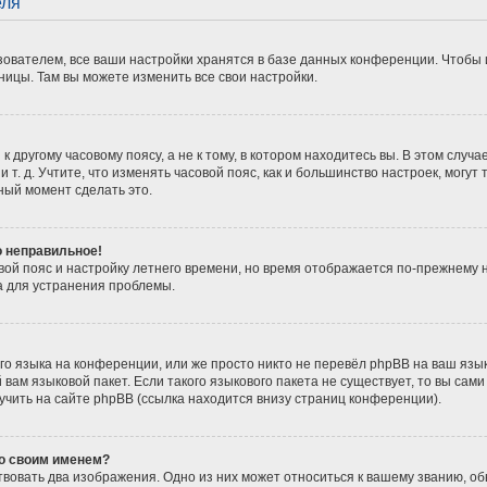
еля
ователем, все ваши настройки хранятся в базе данных конференции. Чтобы 
ницы. Там вы можете изменить все свои настройки.
 другому часовому поясу, а не к тому, в котором находитесь вы. В этом случ
 и т. д. Учтите, что изменять часовой пояс, как и большинство настроек, мог
ный момент сделать это.
о неправильное!
вой пояс и настройку летнего времени, но время отображается по-прежнему 
а для устранения проблемы.
о языка на конференции, или же просто никто не перевёл phpBB на ваш язы
вам языковой пакет. Если такого языкового пакета не существует, то вы сам
ить на сайте phpBB (ссылка находится внизу страниц конференции).
со своим именем?
вовать два изображения. Одно из них может относиться к вашему званию, обы