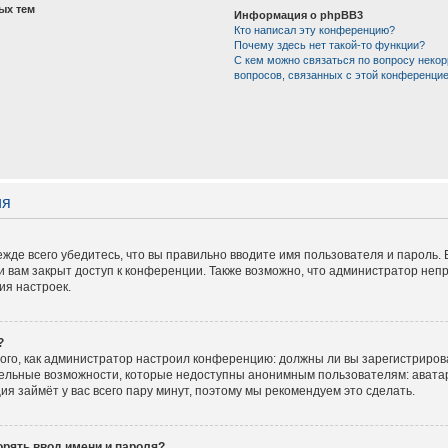
ых тем
Информация о phpBB3
Кто написал эту конференцию?
Почему здесь нет такой-то функции?
С кем можно связаться по вопросу некор
вопросов, связанных с этой конференци
ия
жде всего убедитесь, что вы правильно вводите имя пользователя и пароль.
и вам закрыт доступ к конференции. Также возможно, что администратор не
ия настроек.
?
 того, как администратор настроил конференцию: должны ли вы зарегистриров
тельные возможности, которые недоступны анонимным пользователям: аватар
ация займёт у вас всего пару минут, поэтому мы рекомендуем это сделать.
рять ввод имени и пароля?