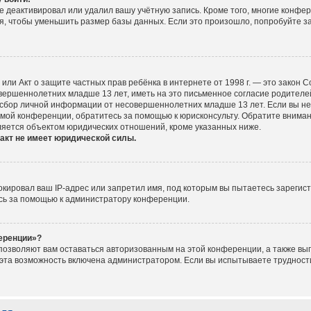
е деактивировал или удалил вашу учётную запись. Кроме того, многие конфе
, чтобы уменьшить размер базы данных. Если это произошло, попробуйте за
ct), или Акт о защите частных прав ребёнка в интернете от 1998 г. — это зако
ершеннолетних младше 13 лет, иметь на это письменное согласие родителей
сбор личной информации от несовершеннолетних младше 13 лет. Если вы не у
мой конференции, обратитесь за помощью к юрисконсульту. Обратите вниман
ляется объектом юридических отношений, кроме указанных ниже.
акт не имеет юридической силы.
ировал ваш IP-адрес или запретил имя, под которым вы пытаетесь зарегист
сь за помощью к администратору конференции.
ференции»?
 позволяют вам оставаться авторизованным на этой конференции, а также вып
эта возможность включена администратором. Если вы испытываете трудности