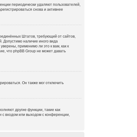
ренции периодически удаляют пользователей,
регистрироваться снова и активнее
н Соединённых Штатов, требующий от сайтов,
. Допустимо наличие иного вида
верены, применимо ли это к вам, как к
ие, что phpBB Group не может давать
рироваться. Он также мог отключить
олняют другие функции, такие как
 с входом или выходом с конференции,