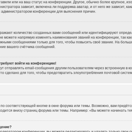
тавили или на ваш статус на конференции. Другое, обычно более крупное, из
нистратора зависит, включена ли поддержка аватар, и от него же зависит, ка
 с администратором конференции для выяснения причин.
тражают количество созданных вами сообщений или идентифицируют опреде
не можете напрямую изменять наименования званий на конференции, так как
жными сообщениями только для того, чтобы повысить своё звание. На больш
ние вашего счётчика сообщений.
 требуют войти на конференцию!
ут отправлять email-сообщения другим пользователям через встроенную в к
Это сделано для того, чтобы предотвратить злоупотребления почтовой сист
по соответствующей кнопке в окне форума или темы. Возможно, вам придётс
одится внизу страниц форума или темы. Например: «Вы можете начинать темы
щение?
модератором конференции, вы можете редактировать и удалять только свои 