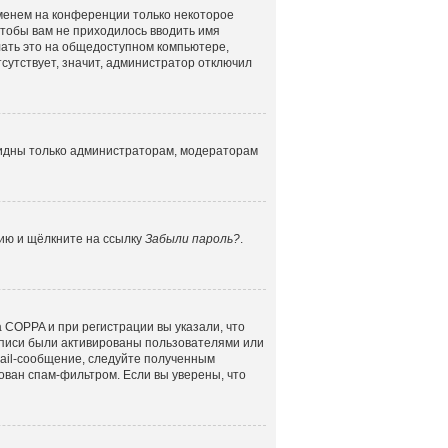
именем на конференции только некоторое
 чтобы вам не приходилось вводить имя
лать это на общедоступном компьютере,
сутствует, значит, администратор отключил
 видны только администраторам, модераторам
цию и щёлкните на ссылку
Забыли пароль?
.
 COPPA и при регистрации вы указали, что
аписи были активированы пользователями или
mail-сообщение, следуйте полученным
ован спам-фильтром. Если вы уверены, что