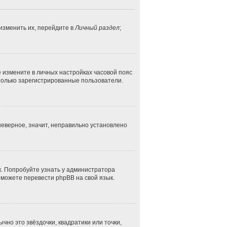
изменить их, перейдите в
Личный раздел
;
ае измените в личных настройках часовой пояс
ут только зарегистрированные пользователи.
неверное, значит, неправильно установлено
к. Попробуйте узнать у администратора
и можете перевести phpBB на свой язык.
чно это звёздочки, квадратики или точки,