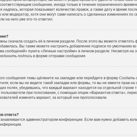
соответствующем сообщении, иногда только в течение ограниченного времени
 надпись, которая показывает количество правок, а также дату и время посл
или модератор, хотя они могут сами написать о сделанных изменениях по с
и на него уже кто-то ответил.
ению?
жны сначала создать её в личном разделе. После этого вы можете отметить
обавилась. Вы также можете настроить добавление подписи по умолчанию ко
ка сообщений» пункта «Личные настройки» в личном разделе. Несмотря на э
оединить подпись
в форме отправки сообщения.
ого сообщения темы щёлкните на закладке или перейдите в форму
Создать 
тиля; если вы не видите такой закладки или формы, то вы не имеете прав на 
их полях, убедившись, что каждый вариант находится на отдельной строке т
 пользователи при голосовании, с помощью опции «Вариантов ответа», перио
зователей изменять вариант, за который они проголосовали.
ов ответа?
станавливается администратором конференции. Если вам нужно добавить ко
конференции.