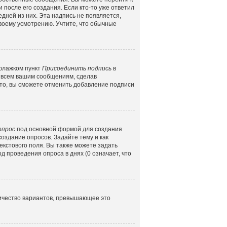
 после его создания. Если кто-то уже ответил
едней из них. Эта надпись не появляется,
воему усмотрению. Учтите, что обычные
 флажком пункт
Присоединить подпись
в
 всем вашим сообщениям, сделав
то, вы сможете отменить добавление подписи
опрос
под основной формой для создания
создание опросов. Задайте тему и как
екстового поля. Вы также можете задать
д проведения опроса в днях (0 означает, что
личество вариантов, превышающее это