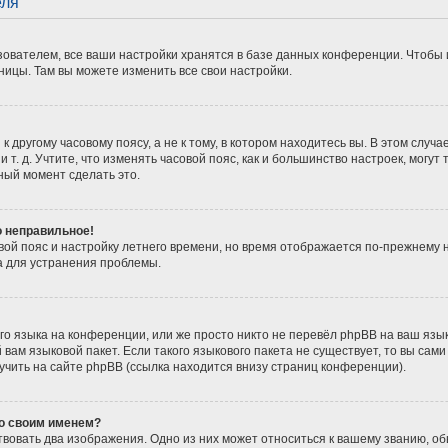
еля
ователем, все ваши настройки хранятся в базе данных конференции. Чтобы 
ницы. Там вы можете изменить все свои настройки.
 другому часовому поясу, а не к тому, в котором находитесь вы. В этом случ
 и т. д. Учтите, что изменять часовой пояс, как и большинство настроек, мог
ный момент сделать это.
о неправильное!
вой пояс и настройку летнего времени, но время отображается по-прежнему 
а для устранения проблемы.
о языка на конференции, или же просто никто не перевёл phpBB на ваш язы
вам языковой пакет. Если такого языкового пакета не существует, то вы сам
ить на сайте phpBB (ссылка находится внизу страниц конференции).
со своим именем?
вовать два изображения. Одно из них может относиться к вашему званию, обы