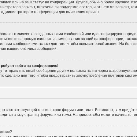
тавили или на ваш статус на конференции. Другое, обычно более крупное, из
нистратора зависит, включена ли поддержка аватар, и от него же зависит, ка
 с администратором конференции для выяснения причин.
тражают количество созданных вами сообщений или идентифицируют опреде
не можете напрямую изменять наименования званий на конференции, так как
жными сообщениями только для того, чтобы повысить своё звание. На больш
ние вашего счётчика сообщений.
 требуют войти на конференцию!
ут отправлять email-сообщения другим пользователям через встроенную в к
Это сделано для того, чтобы предотвратить злоупотребления почтовой сист
по соответствующей кнопке в окне форума или темы. Возможно, вам придётс
одится внизу страниц форума или темы. Например: «Вы можете начинать темы
щение?
модератором конференции, вы можете редактировать и удалять только свои 