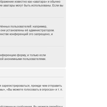
ображение известно как «аватара» и обычно
кие аватары могут быть использованы. Если вы
лённых пользователей: например,
 они установлены её администратором.
инстве конференций это запрещено, и
онференцию форму, и только если
емой анонимными пользователями.
я зарегистрироваться, прежде чем отправить
», «Вы можете голосовать в опросах» и т. п.
собственные сообщения. Вы можете перейти к