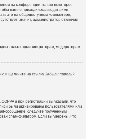
именем на конференции только некоторое
 чтобы вам не приходилось вводить имя
лать это на общедоступном компьютере,
сутствует, значит, администратор отключил
 видны только администраторам, модераторам
цию и щёлкните на ссылку
Забыли пароль?
.
 COPPA и при регистрации вы указали, что
аписи были активированы пользователями или
mail-сообщение, следуйте полученным
ован спам-фильтром. Если вы уверены, что