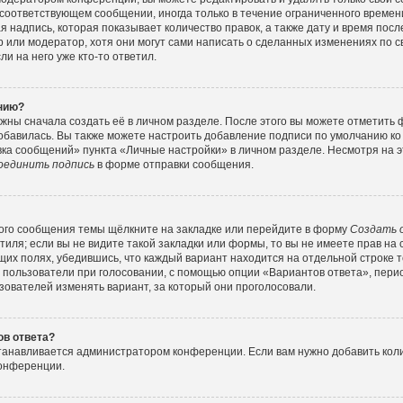
соответствующем сообщении, иногда только в течение ограниченного времени
 надпись, которая показывает количество правок, а также дату и время посл
или модератор, хотя они могут сами написать о сделанных изменениях по с
и на него уже кто-то ответил.
ению?
жны сначала создать её в личном разделе. После этого вы можете отметить
обавилась. Вы также можете настроить добавление подписи по умолчанию ко
ка сообщений» пункта «Личные настройки» в личном разделе. Несмотря на э
оединить подпись
в форме отправки сообщения.
ого сообщения темы щёлкните на закладке или перейдите в форму
Создать 
тиля; если вы не видите такой закладки или формы, то вы не имеете прав на 
их полях, убедившись, что каждый вариант находится на отдельной строке т
 пользователи при голосовании, с помощью опции «Вариантов ответа», перио
зователей изменять вариант, за который они проголосовали.
ов ответа?
станавливается администратором конференции. Если вам нужно добавить ко
конференции.