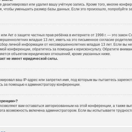
е деактивировал или удалил вашу учётную запись. Кроме того, многие конфе
, чтобы уменьшить размер базы данных. Если это произошло, попробуйте за
ct), или Акт о защите частных прав ребёнка в интернете от 1998 г. — это зако
ершеннолетних младше 13 лет, иметь на это письменное согласие родителей
сбор личной информации от несовершеннолетних младше 13 лет. Если вы не у
мой конференции, обратитесь за помощью к юрисконсульту. Обратите вниман
ляется объектом юридических отношений, кроме указанных ниже.
акт не имеет юридической силы.
ировал ваш IP-адрес или запретил имя, под которым вы пытаетесь зарегист
сь за помощью к администратору конференции.
ференции»?
 позволяют вам оставаться авторизованным на этой конференции, а также вып
эта возможность включена администратором. Если вы испытываете трудности