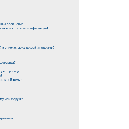
чные сообщения!
 от кого-то с этой конференции!
й в списках моих друзей и недругов?
и форумам?
тую страницу!
и?
ные мной темы?
ему или форум?
еренции?