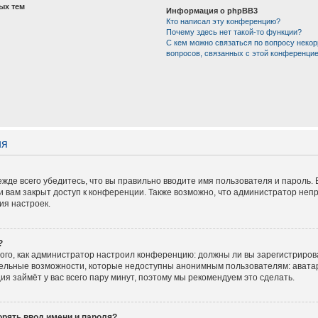
ых тем
Информация о phpBB3
Кто написал эту конференцию?
Почему здесь нет такой-то функции?
С кем можно связаться по вопросу некор
вопросов, связанных с этой конференци
ия
жде всего убедитесь, что вы правильно вводите имя пользователя и пароль.
и вам закрыт доступ к конференции. Также возможно, что администратор не
ия настроек.
?
 того, как администратор настроил конференцию: должны ли вы зарегистриров
тельные возможности, которые недоступны анонимным пользователям: аватар
ация займёт у вас всего пару минут, поэтому мы рекомендуем это сделать.
рять ввод имени и пароля?