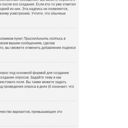
 после его создания. Если кто-то уже ответил
едней из них. Эта надпись не появляется,
воему усмотрению. Учтите, что обычные
 флажком пункт
Присоединить подпись
в
 всем вашим сообщениям, сделав
то, вы сможете отменить добавление подписи
опрос
под основной формой для создания
создание опросов. Задайте тему и как
екстового поля. Вы также можете задать
д проведения опроса в днях (0 означает, что
личество вариантов, превышающее это