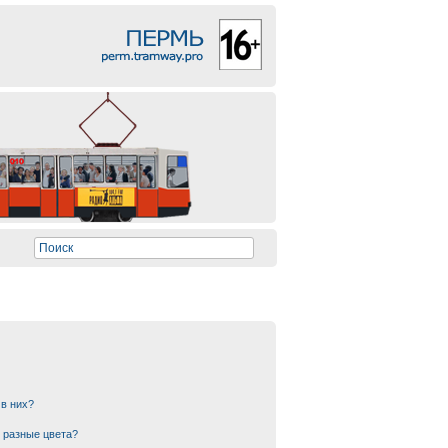
 в них?
 разные цвета?