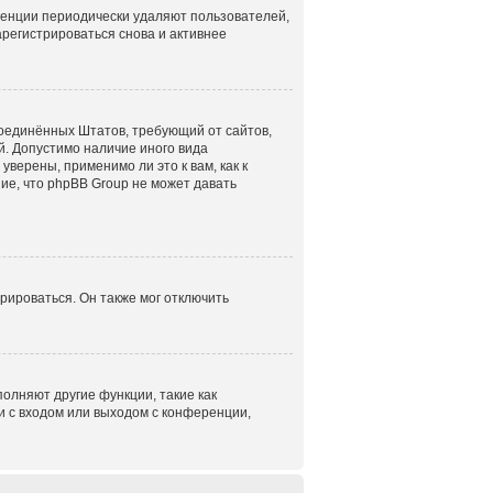
ренции периодически удаляют пользователей,
регистрироваться снова и активнее
н Соединённых Штатов, требующий от сайтов,
. Допустимо наличие иного вида
верены, применимо ли это к вам, как к
ие, что phpBB Group не может давать
рироваться. Он также мог отключить
олняют другие функции, такие как
 с входом или выходом с конференции,