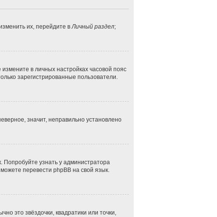
изменить их, перейдите в
Личный раздел
;
ае измените в личных настройках часовой пояс
ут только зарегистрированные пользователи.
неверное, значит, неправильно установлено
к. Попробуйте узнать у администратора
и можете перевести phpBB на свой язык.
чно это звёздочки, квадратики или точки,