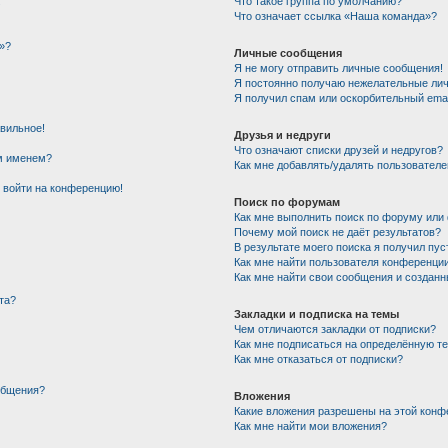
!
Что такое группа по умолчанию?
Что означает ссылка «Наша команда»?
»?
Личные сообщения
Я не могу отправить личные сообщения!
Я постоянно получаю нежелательные ли
Я получил спам или оскорбительный email
авильное!
Друзья и недруги
Что означают списки друзей и недругов?
им именем?
Как мне добавлять/удалять пользователе
т войти на конференцию!
Поиск по форумам
Как мне выполнить поиск по форуму ил
Почему мой поиск не даёт результатов?
В результате моего поиска я получил пус
Как мне найти пользователя конференци
Как мне найти свои сообщения и создан
та?
Закладки и подписка на темы
Чем отличаются закладки от подписки?
Как мне подписаться на определённую т
Как мне отказаться от подписки?
общения?
Вложения
Какие вложения разрешены на этой конф
Как мне найти мои вложения?