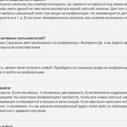
ически входить при каждом посещении
, вы сможете оставаться под своим 
тобы никто другой не смог воспользоваться вашей учётной записью. Для того
е выбрать указанный пункт при входе на конференцию. Не рекомендуется де
ситете и т. д. Если пункт
Автоматически входить при каждом посещении
от
е активных пользователей?
пцию
Скрывать моё пребывание на конференции
. Выберите
Да
, и вы будете
е скрытым пользователем.
ить, можно легко получить новый. Перейдите на страницу входа на конферен
жете войти на конференцию.
 войти!
пароль. Если они верны, то возможны два варианта. Если включена поддержка
рукциям. На некоторых конференциях требуется, чтобы все новые учётные з
формация отображается в процессе регистрации. Если вам было прислано e
но, то возможно, что вы указали неправильный адрес email либо он заблокир
вязаться с администратором.
 войти!