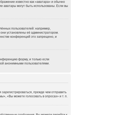
ображение известно как «аватара» и обычно
кие аватары могут быть использованы. Если вы
лённых пользователей: например,
 они установлены её администратором.
инстве конференций это запрещено, и
онференцию форму, и только если
емой анонимными пользователями.
я зарегистрироваться, прежде чем отправить
», «Вы можете голосовать в опросах» и т. п.
собственные сообщения. Вы можете перейти к