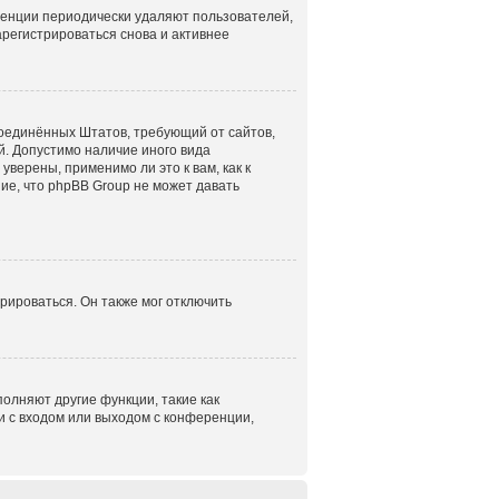
ренции периодически удаляют пользователей,
регистрироваться снова и активнее
н Соединённых Штатов, требующий от сайтов,
. Допустимо наличие иного вида
верены, применимо ли это к вам, как к
ие, что phpBB Group не может давать
рироваться. Он также мог отключить
олняют другие функции, такие как
 с входом или выходом с конференции,