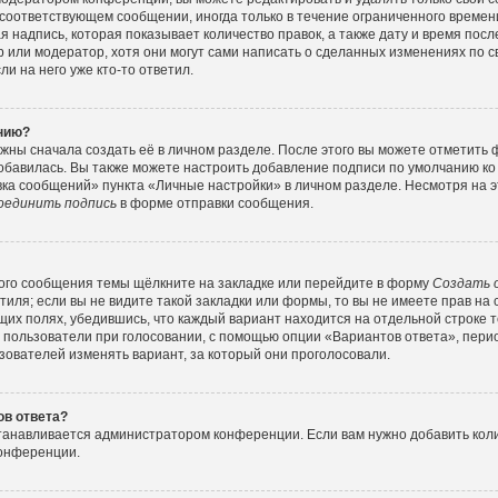
соответствующем сообщении, иногда только в течение ограниченного времени
 надпись, которая показывает количество правок, а также дату и время посл
или модератор, хотя они могут сами написать о сделанных изменениях по с
и на него уже кто-то ответил.
ению?
жны сначала создать её в личном разделе. После этого вы можете отметить
обавилась. Вы также можете настроить добавление подписи по умолчанию ко
ка сообщений» пункта «Личные настройки» в личном разделе. Несмотря на э
оединить подпись
в форме отправки сообщения.
ого сообщения темы щёлкните на закладке или перейдите в форму
Создать 
тиля; если вы не видите такой закладки или формы, то вы не имеете прав на 
их полях, убедившись, что каждый вариант находится на отдельной строке т
 пользователи при голосовании, с помощью опции «Вариантов ответа», перио
зователей изменять вариант, за который они проголосовали.
ов ответа?
станавливается администратором конференции. Если вам нужно добавить ко
конференции.