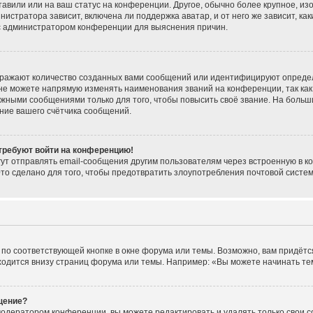
тавили или на ваш статус на конференции. Другое, обычно более крупное, из
нистратора зависит, включена ли поддержка аватар, и от него же зависит, ка
 с администратором конференции для выяснения причин.
тражают количество созданных вами сообщений или идентифицируют опреде
не можете напрямую изменять наименования званий на конференции, так как
жными сообщениями только для того, чтобы повысить своё звание. На больш
ние вашего счётчика сообщений.
 требуют войти на конференцию!
ут отправлять email-сообщения другим пользователям через встроенную в к
Это сделано для того, чтобы предотвратить злоупотребления почтовой сист
по соответствующей кнопке в окне форума или темы. Возможно, вам придётс
одится внизу страниц форума или темы. Например: «Вы можете начинать темы
щение?
модератором конференции, вы можете редактировать и удалять только свои 