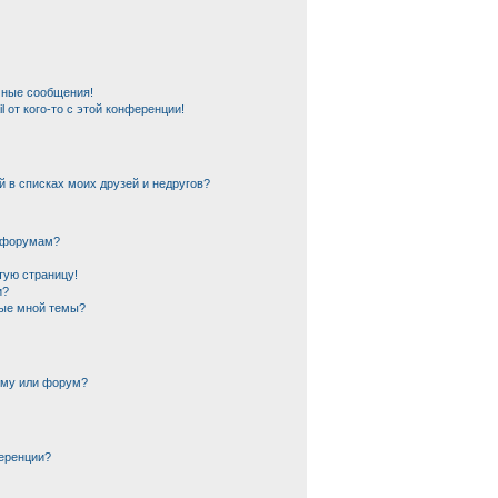
чные сообщения!
 от кого-то с этой конференции!
й в списках моих друзей и недругов?
и форумам?
тую страницу!
и?
ные мной темы?
ему или форум?
еренции?