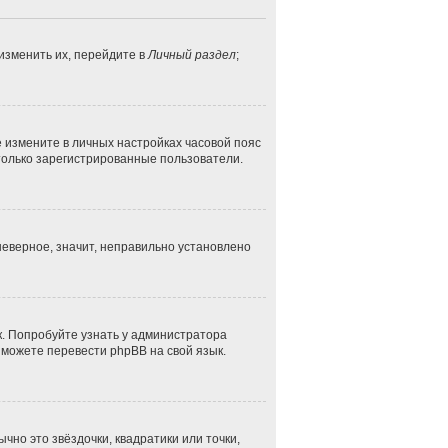
изменить их, перейдите в
Личный раздел
;
ае измените в личных настройках часовой пояс
ут только зарегистрированные пользователи.
неверное, значит, неправильно установлено
к. Попробуйте узнать у администратора
и можете перевести phpBB на свой язык.
чно это звёздочки, квадратики или точки,