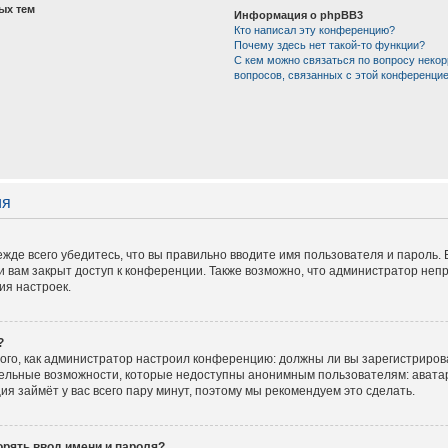
ых тем
Информация о phpBB3
Кто написал эту конференцию?
Почему здесь нет такой-то функции?
С кем можно связаться по вопросу некор
вопросов, связанных с этой конференци
ия
жде всего убедитесь, что вы правильно вводите имя пользователя и пароль.
и вам закрыт доступ к конференции. Также возможно, что администратор не
ия настроек.
?
 того, как администратор настроил конференцию: должны ли вы зарегистриров
тельные возможности, которые недоступны анонимным пользователям: аватар
ация займёт у вас всего пару минут, поэтому мы рекомендуем это сделать.
рять ввод имени и пароля?