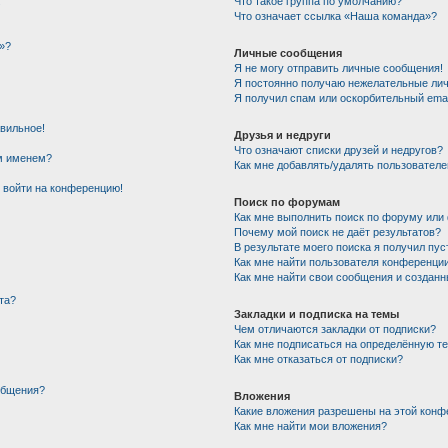
!
Что такое группа по умолчанию?
Что означает ссылка «Наша команда»?
»?
Личные сообщения
Я не могу отправить личные сообщения!
Я постоянно получаю нежелательные ли
Я получил спам или оскорбительный email
авильное!
Друзья и недруги
Что означают списки друзей и недругов?
им именем?
Как мне добавлять/удалять пользователе
т войти на конференцию!
Поиск по форумам
Как мне выполнить поиск по форуму ил
Почему мой поиск не даёт результатов?
В результате моего поиска я получил пус
Как мне найти пользователя конференци
Как мне найти свои сообщения и создан
та?
Закладки и подписка на темы
Чем отличаются закладки от подписки?
Как мне подписаться на определённую т
Как мне отказаться от подписки?
общения?
Вложения
Какие вложения разрешены на этой конф
Как мне найти мои вложения?