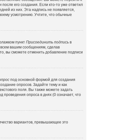
 после его создания. Если кто-то уже ответил
едней из них. Эта надпись не появляется,
воему усмотрению. Учтите, что обычные
 флажком пункт
Присоединить подпись
в
 всем вашим сообщениям, сделав
то, вы сможете отменить добавление подписи
опрос
под основной формой для создания
создание опросов. Задайте тему и как
екстового поля. Вы также можете задать
д проведения опроса в днях (0 означает, что
личество вариантов, превышающее это