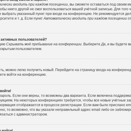
ически входить при каждом посещении
, вы сможете оставаться под своим 
тобы никто другой не смог воспользоваться вашей учётной записью. Для того
е выбрать указанный пункт при входе на конференцию. Не рекомендуется де
ситете и т. д. Если пункт
Автоматически входить при каждом посещении
от
е активных пользователей?
пцию
Скрывать моё пребывание на конференции
. Выберите
Да
, и вы будете
е скрытым пользователем.
ить, можно легко получить новый. Перейдите на страницу входа на конферен
жете войти на конференцию.
 войти!
пароль. Если они верны, то возможны два варианта. Если включена поддержка
рукциям. На некоторых конференциях требуется, чтобы все новые учётные з
формация отображается в процессе регистрации. Если вам было прислано e
но, то возможно, что вы указали неправильный адрес email либо он заблокир
вязаться с администратором.
 войти!