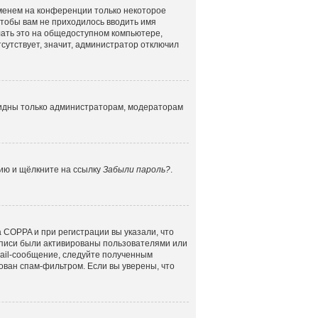
именем на конференции только некоторое
 чтобы вам не приходилось вводить имя
лать это на общедоступном компьютере,
сутствует, значит, администратор отключил
 видны только администраторам, модераторам
цию и щёлкните на ссылку
Забыли пароль?
.
 COPPA и при регистрации вы указали, что
аписи были активированы пользователями или
mail-сообщение, следуйте полученным
ован спам-фильтром. Если вы уверены, что