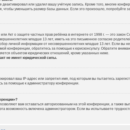
е деактивировал или удалил вашу учётную запись. Кроме того, многие конфе
, чтобы уменьшить размер базы данных. Если это произошло, попробуйте за
ct), или Акт о защите частных прав ребёнка в интернете от 1998 г. — это зако
ершеннолетних младше 13 лет, иметь на это письменное согласие родителей
сбор личной информации от несовершеннолетних младше 13 лет. Если вы не у
мой конференции, обратитесь за помощью к юрисконсульту. Обратите вниман
ляется объектом юридических отношений, кроме указанных ниже.
акт не имеет юридической силы.
ировал ваш IP-адрес или запретил имя, под которым вы пытаетесь зарегист
сь за помощью к администратору конференции.
ференции»?
 позволяют вам оставаться авторизованным на этой конференции, а также вып
эта возможность включена администратором. Если вы испытываете трудности