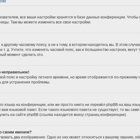
еля
ователем, все ваши настройки хранятся в базе данных конференции. Чтобы 
ницы. Там вы можете изменить все свои настройки.
 другому часовому поясу, а не к тому, в котором находитесь вы. В этом случ
 и т. д. Учтите, что изменять часовой пояс, как и большинство настроек, мог
ный момент сделать это.
о неправильное!
вой пояс и настройку летнего времени, но время отображается по-прежнему 
а для устранения проблемы.
о языка на конференции, или же просто никто не перевёл phpBB на ваш язы
вам языковой пакет. Если такого языкового пакета не существует, то вы сам
ить на сайте phpBB (ссылка находится внизу страниц конференции).
со своим именем?
вовать два изображения. Одно из них может относиться к вашему званию, обы