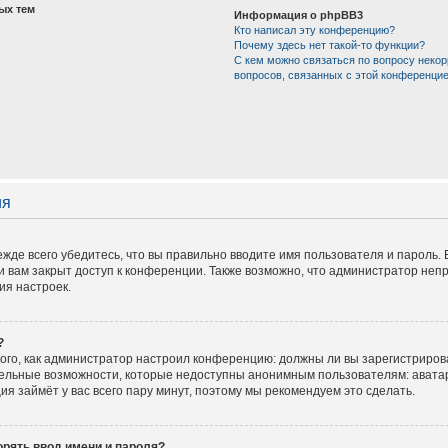
ых тем
Информация о phpBB3
Кто написал эту конференцию?
Почему здесь нет такой-то функции?
С кем можно связаться по вопросу некор
вопросов, связанных с этой конференци
ия
жде всего убедитесь, что вы правильно вводите имя пользователя и пароль.
и вам закрыт доступ к конференции. Также возможно, что администратор не
ия настроек.
?
 того, как администратор настроил конференцию: должны ли вы зарегистриров
тельные возможности, которые недоступны анонимным пользователям: аватар
ация займёт у вас всего пару минут, поэтому мы рекомендуем это сделать.
рять ввод имени и пароля?