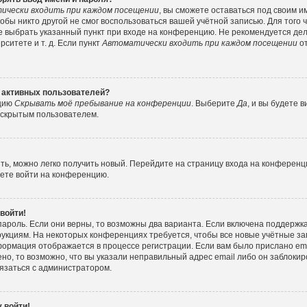
ически входить при каждом посещении
, вы сможете оставаться под своим 
тобы никто другой не смог воспользоваться вашей учётной записью. Для того
е выбрать указанный пункт при входе на конференцию. Не рекомендуется де
ситете и т. д. Если пункт
Автоматически входить при каждом посещении
от
е активных пользователей?
пцию
Скрывать моё пребывание на конференции
. Выберите
Да
, и вы будете
е скрытым пользователем.
ить, можно легко получить новый. Перейдите на страницу входа на конферен
жете войти на конференцию.
 войти!
пароль. Если они верны, то возможны два варианта. Если включена поддержка
рукциям. На некоторых конференциях требуется, чтобы все новые учётные з
формация отображается в процессе регистрации. Если вам было прислано e
но, то возможно, что вы указали неправильный адрес email либо он заблокир
вязаться с администратором.
 войти!