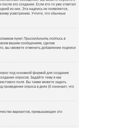
 после его создания. Если кто-то уже ответил
едней из них. Эта надпись не появляется,
воему усмотрению. Учтите, что обычные
 флажком пункт
Присоединить подпись
в
 всем вашим сообщениям, сделав
то, вы сможете отменить добавление подписи
опрос
под основной формой для создания
создание опросов. Задайте тему и как
екстового поля. Вы также можете задать
д проведения опроса в днях (0 означает, что
личество вариантов, превышающее это