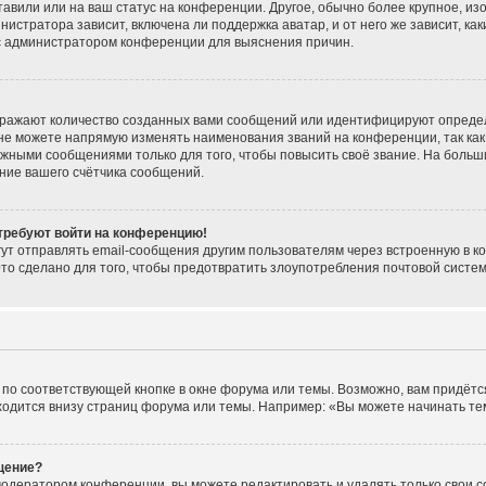
тавили или на ваш статус на конференции. Другое, обычно более крупное, из
нистратора зависит, включена ли поддержка аватар, и от него же зависит, ка
 с администратором конференции для выяснения причин.
тражают количество созданных вами сообщений или идентифицируют опреде
не можете напрямую изменять наименования званий на конференции, так как
жными сообщениями только для того, чтобы повысить своё звание. На больш
ние вашего счётчика сообщений.
 требуют войти на конференцию!
ут отправлять email-сообщения другим пользователям через встроенную в к
Это сделано для того, чтобы предотвратить злоупотребления почтовой сист
по соответствующей кнопке в окне форума или темы. Возможно, вам придётс
одится внизу страниц форума или темы. Например: «Вы можете начинать темы
щение?
модератором конференции, вы можете редактировать и удалять только свои 