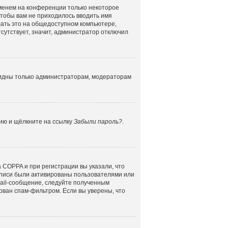
именем на конференции только некоторое
 чтобы вам не приходилось вводить имя
лать это на общедоступном компьютере,
сутствует, значит, администратор отключил
 видны только администраторам, модераторам
цию и щёлкните на ссылку
Забыли пароль?
.
 COPPA и при регистрации вы указали, что
аписи были активированы пользователями или
mail-сообщение, следуйте полученным
ован спам-фильтром. Если вы уверены, что