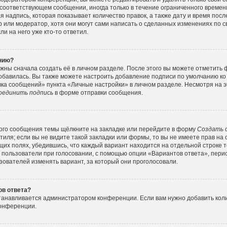
соответствующем сообщении, иногда только в течение ограниченного времени
 надпись, которая показывает количество правок, а также дату и время посл
или модератор, хотя они могут сами написать о сделанных изменениях по с
и на него уже кто-то ответил.
ению?
жны сначала создать её в личном разделе. После этого вы можете отметить
обавилась. Вы также можете настроить добавление подписи по умолчанию ко
ка сообщений» пункта «Личные настройки» в личном разделе. Несмотря на э
оединить подпись
в форме отправки сообщения.
ого сообщения темы щёлкните на закладке или перейдите в форму
Создать 
тиля; если вы не видите такой закладки или формы, то вы не имеете прав на 
их полях, убедившись, что каждый вариант находится на отдельной строке т
 пользователи при голосовании, с помощью опции «Вариантов ответа», перио
зователей изменять вариант, за который они проголосовали.
ов ответа?
станавливается администратором конференции. Если вам нужно добавить ко
конференции.