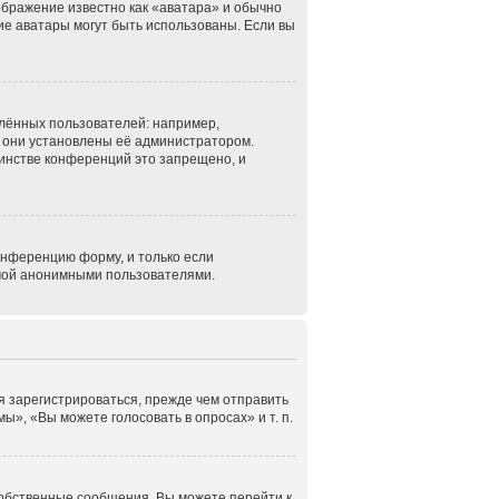
ображение известно как «аватара» и обычно
кие аватары могут быть использованы. Если вы
лённых пользователей: например,
 они установлены её администратором.
инстве конференций это запрещено, и
онференцию форму, и только если
емой анонимными пользователями.
я зарегистрироваться, прежде чем отправить
», «Вы можете голосовать в опросах» и т. п.
собственные сообщения. Вы можете перейти к