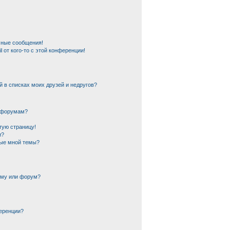
чные сообщения!
 от кого-то с этой конференции!
й в списках моих друзей и недругов?
и форумам?
тую страницу!
и?
ные мной темы?
ему или форум?
еренции?