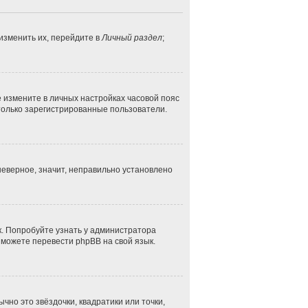
изменить их, перейдите в
Личный раздел
;
ае измените в личных настройках часовой пояс
ут только зарегистрированные пользователи.
неверное, значит, неправильно установлено
к. Попробуйте узнать у администратора
и можете перевести phpBB на свой язык.
чно это звёздочки, квадратики или точки,