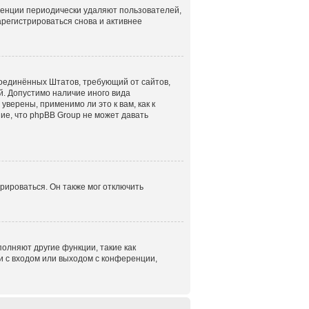
ренции периодически удаляют пользователей,
регистрироваться снова и активнее
н Соединённых Штатов, требующий от сайтов,
. Допустимо наличие иного вида
верены, применимо ли это к вам, как к
ие, что phpBB Group не может давать
рироваться. Он также мог отключить
олняют другие функции, такие как
 с входом или выходом с конференции,