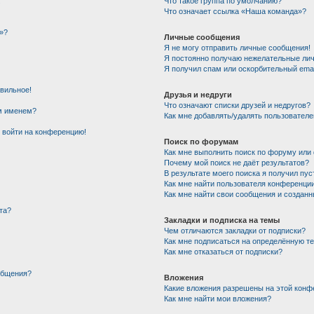
!
Что такое группа по умолчанию?
Что означает ссылка «Наша команда»?
»?
Личные сообщения
Я не могу отправить личные сообщения!
Я постоянно получаю нежелательные ли
Я получил спам или оскорбительный email
авильное!
Друзья и недруги
Что означают списки друзей и недругов?
им именем?
Как мне добавлять/удалять пользователе
т войти на конференцию!
Поиск по форумам
Как мне выполнить поиск по форуму ил
Почему мой поиск не даёт результатов?
В результате моего поиска я получил пус
Как мне найти пользователя конференци
Как мне найти свои сообщения и создан
та?
Закладки и подписка на темы
Чем отличаются закладки от подписки?
Как мне подписаться на определённую т
Как мне отказаться от подписки?
общения?
Вложения
Какие вложения разрешены на этой конф
Как мне найти мои вложения?