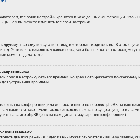
еля
ователем, все ваши настройки хранятся в базе данных конференции. Чтобы 
ницы. Там вы можете изменить все свои настройки.
 другому часовому поясу, а не к тому, в котором находитесь вы. В этом случ
 и т. д. Учтите, что изменять часовой пояс, как и большинство настроек, мог
ный момент сделать это.
о неправильное!
вой пояс и настройку летнего времени, но время отображается по-прежнему 
а для устранения проблемы.
о языка на конференции, или же просто никто не перевёл phpBB на ваш язы
вам языковой пакет. Если такого языкового пакета не существует, то вы сам
ить на сайте phpBB (ссылка находится внизу страниц конференции).
со своим именем?
вовать два изображения. Одно из них может относиться к вашему званию, обы