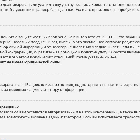
е деактивировал или удалил вашу учётную запись. Кроме того, многие конфе
, чтобы уменьшить размер базы данных. Если это произошло, попробуйте за
ct), или Акт о защите частных прав ребёнка в интернете от 1998 г. — это зако
ершеннолетних младше 13 лет, иметь на это письменное согласие родителей
сбор личной информации от несовершеннолетних младше 13 лет. Если вы не у
мой конференции, обратитесь за помощью к юрисконсульту. Обратите вниман
ляется объектом юридических отношений, кроме указанных ниже.
акт не имеет юридической силы.
ировал ваш IP-адрес или запретил имя, под которым вы пытаетесь зарегист
сь за помощью к администратору конференции.
ференции»?
 позволяют вам оставаться авторизованным на этой конференции, а также вып
эта возможность включена администратором. Если вы испытываете трудности