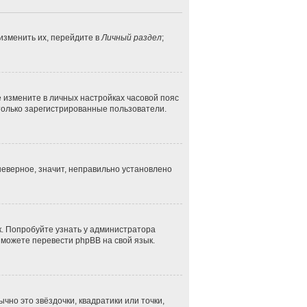
изменить их, перейдите в
Личный раздел
;
ае измените в личных настройках часовой пояс
ут только зарегистрированные пользователи.
неверное, значит, неправильно установлено
к. Попробуйте узнать у администратора
и можете перевести phpBB на свой язык.
чно это звёздочки, квадратики или точки,