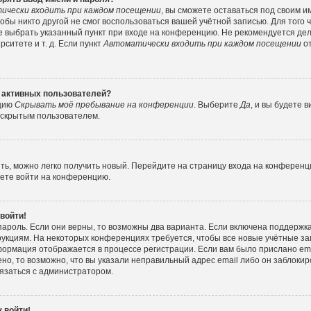
ически входить при каждом посещении
, вы сможете оставаться под своим 
тобы никто другой не смог воспользоваться вашей учётной записью. Для того
е выбрать указанный пункт при входе на конференцию. Не рекомендуется де
ситете и т. д. Если пункт
Автоматически входить при каждом посещении
от
е активных пользователей?
пцию
Скрывать моё пребывание на конференции
. Выберите
Да
, и вы будете
е скрытым пользователем.
ить, можно легко получить новый. Перейдите на страницу входа на конферен
жете войти на конференцию.
 войти!
пароль. Если они верны, то возможны два варианта. Если включена поддержка
рукциям. На некоторых конференциях требуется, чтобы все новые учётные з
формация отображается в процессе регистрации. Если вам было прислано e
но, то возможно, что вы указали неправильный адрес email либо он заблокир
вязаться с администратором.
 войти!