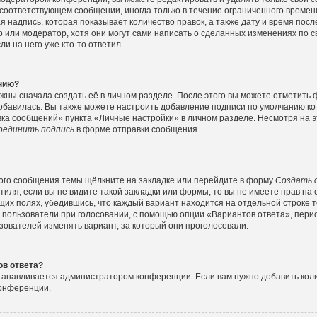
соответствующем сообщении, иногда только в течение ограниченного времени
 надпись, которая показывает количество правок, а также дату и время посл
или модератор, хотя они могут сами написать о сделанных изменениях по с
и на него уже кто-то ответил.
ению?
жны сначала создать её в личном разделе. После этого вы можете отметить
обавилась. Вы также можете настроить добавление подписи по умолчанию ко
ка сообщений» пункта «Личные настройки» в личном разделе. Несмотря на э
оединить подпись
в форме отправки сообщения.
ого сообщения темы щёлкните на закладке или перейдите в форму
Создать 
тиля; если вы не видите такой закладки или формы, то вы не имеете прав на 
их полях, убедившись, что каждый вариант находится на отдельной строке т
 пользователи при голосовании, с помощью опции «Вариантов ответа», перио
зователей изменять вариант, за который они проголосовали.
ов ответа?
станавливается администратором конференции. Если вам нужно добавить ко
конференции.