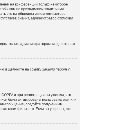
именем на конференции только некоторое
 чтобы вам не приходилось вводить имя
лать это на общедоступном компьютере,
сутствует, значит, администратор отключил
 видны только администраторам, модераторам
цию и щёлкните на ссылку
Забыли пароль?
.
 COPPA и при регистрации вы указали, что
аписи были активированы пользователями или
mail-сообщение, следуйте полученным
ован спам-фильтром. Если вы уверены, что