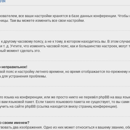
еля
ователем, все ваши настройки хранятся в базе данных конференции. Чтобы 
ницы. Там вы можете изменить все свои настройки.
 другому часовому поясу, а не к тому, в котором находитесь вы. В этом случ
 и т. д. Учтите, что изменять часовой пояс, как и большинство настроек, мог
ный момент сделать это.
о неправильное!
вой пояс и настройку летнего времени, но время отображается по-прежнему 
а для устранения проблемы.
о языка на конференции, или же просто никто не перевёл phpBB на ваш язы
вам языковой пакет. Если такого языкового пакета не существует, то вы сам
ить на сайте phpBB (ссылка находится внизу страниц конференции).
со своим именем?
вовать два изображения. Одно из них может относиться к вашему званию, обы