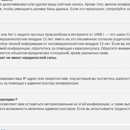
е деактивировал или удалил вашу учётную запись. Кроме того, многие конфе
, чтобы уменьшить размер базы данных. Если это произошло, попробуйте за
ct), или Акт о защите частных прав ребёнка в интернете от 1998 г. — это зако
ершеннолетних младше 13 лет, иметь на это письменное согласие родителей
сбор личной информации от несовершеннолетних младше 13 лет. Если вы не у
мой конференции, обратитесь за помощью к юрисконсульту. Обратите вниман
ляется объектом юридических отношений, кроме указанных ниже.
акт не имеет юридической силы.
ировал ваш IP-адрес или запретил имя, под которым вы пытаетесь зарегист
сь за помощью к администратору конференции.
ференции»?
 позволяют вам оставаться авторизованным на этой конференции, а также вып
эта возможность включена администратором. Если вы испытываете трудности