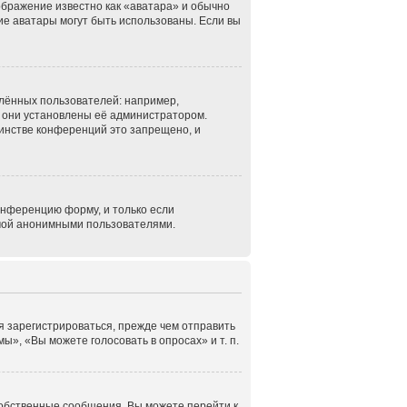
ображение известно как «аватара» и обычно
кие аватары могут быть использованы. Если вы
лённых пользователей: например,
 они установлены её администратором.
инстве конференций это запрещено, и
онференцию форму, и только если
емой анонимными пользователями.
я зарегистрироваться, прежде чем отправить
», «Вы можете голосовать в опросах» и т. п.
собственные сообщения. Вы можете перейти к