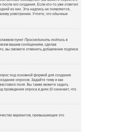
 после его создания. Если кто-то уже ответил
едней из них. Эта надпись не появляется,
воему усмотрению. Учтите, что обычные
 флажком пункт
Присоединить подпись
в
 всем вашим сообщениям, сделав
то, вы сможете отменить добавление подписи
опрос
под основной формой для создания
создание опросов. Задайте тему и как
екстового поля. Вы также можете задать
д проведения опроса в днях (0 означает, что
личество вариантов, превышающее это