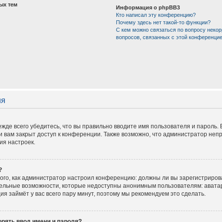
ых тем
Информация о phpBB3
Кто написал эту конференцию?
Почему здесь нет такой-то функции?
С кем можно связаться по вопросу некор
вопросов, связанных с этой конференци
ия
жде всего убедитесь, что вы правильно вводите имя пользователя и пароль.
и вам закрыт доступ к конференции. Также возможно, что администратор не
ия настроек.
?
 того, как администратор настроил конференцию: должны ли вы зарегистриров
тельные возможности, которые недоступны анонимным пользователям: аватар
ация займёт у вас всего пару минут, поэтому мы рекомендуем это сделать.
рять ввод имени и пароля?