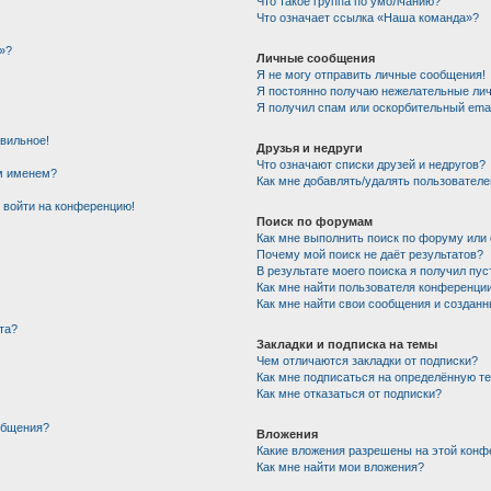
!
Что такое группа по умолчанию?
Что означает ссылка «Наша команда»?
»?
Личные сообщения
Я не могу отправить личные сообщения!
Я постоянно получаю нежелательные ли
Я получил спам или оскорбительный email
авильное!
Друзья и недруги
Что означают списки друзей и недругов?
им именем?
Как мне добавлять/удалять пользователе
т войти на конференцию!
Поиск по форумам
Как мне выполнить поиск по форуму ил
Почему мой поиск не даёт результатов?
В результате моего поиска я получил пус
Как мне найти пользователя конференци
Как мне найти свои сообщения и создан
та?
Закладки и подписка на темы
Чем отличаются закладки от подписки?
Как мне подписаться на определённую т
Как мне отказаться от подписки?
общения?
Вложения
Какие вложения разрешены на этой конф
Как мне найти мои вложения?