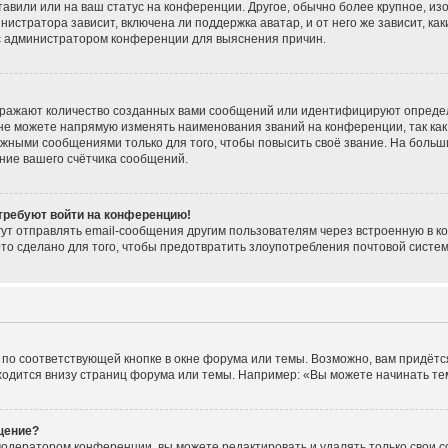
тавили или на ваш статус на конференции. Другое, обычно более крупное, из
нистратора зависит, включена ли поддержка аватар, и от него же зависит, ка
 с администратором конференции для выяснения причин.
тражают количество созданных вами сообщений или идентифицируют опреде
не можете напрямую изменять наименования званий на конференции, так как
жными сообщениями только для того, чтобы повысить своё звание. На больш
ние вашего счётчика сообщений.
 требуют войти на конференцию!
ут отправлять email-сообщения другим пользователям через встроенную в к
Это сделано для того, чтобы предотвратить злоупотребления почтовой сист
по соответствующей кнопке в окне форума или темы. Возможно, вам придётс
одится внизу страниц форума или темы. Например: «Вы можете начинать темы
щение?
модератором конференции, вы можете редактировать и удалять только свои 