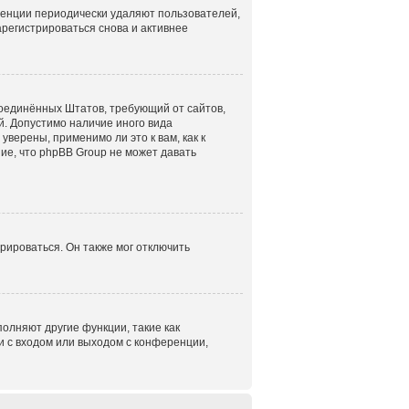
ренции периодически удаляют пользователей,
регистрироваться снова и активнее
н Соединённых Штатов, требующий от сайтов,
. Допустимо наличие иного вида
верены, применимо ли это к вам, как к
ие, что phpBB Group не может давать
рироваться. Он также мог отключить
олняют другие функции, такие как
 с входом или выходом с конференции,