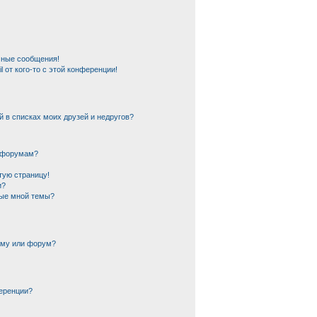
чные сообщения!
 от кого-то с этой конференции!
й в списках моих друзей и недругов?
и форумам?
тую страницу!
и?
ные мной темы?
ему или форум?
еренции?