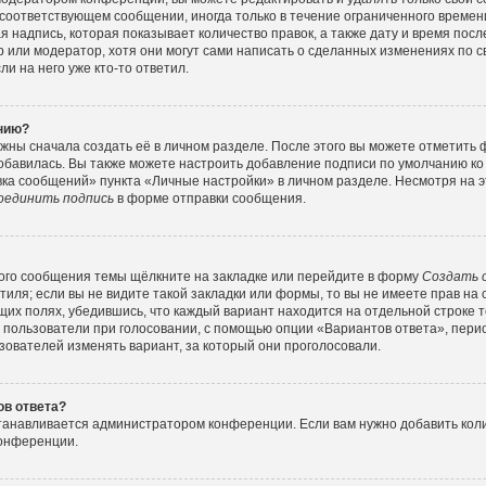
соответствующем сообщении, иногда только в течение ограниченного времени
 надпись, которая показывает количество правок, а также дату и время посл
или модератор, хотя они могут сами написать о сделанных изменениях по с
и на него уже кто-то ответил.
ению?
жны сначала создать её в личном разделе. После этого вы можете отметить
обавилась. Вы также можете настроить добавление подписи по умолчанию ко
ка сообщений» пункта «Личные настройки» в личном разделе. Несмотря на э
оединить подпись
в форме отправки сообщения.
ого сообщения темы щёлкните на закладке или перейдите в форму
Создать 
тиля; если вы не видите такой закладки или формы, то вы не имеете прав на 
их полях, убедившись, что каждый вариант находится на отдельной строке т
 пользователи при голосовании, с помощью опции «Вариантов ответа», перио
зователей изменять вариант, за который они проголосовали.
ов ответа?
станавливается администратором конференции. Если вам нужно добавить ко
конференции.