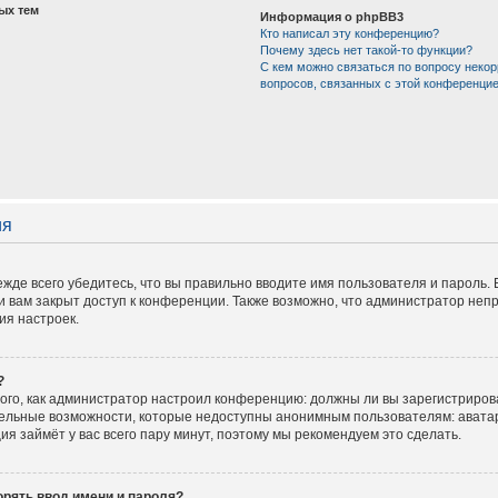
ых тем
Информация о phpBB3
Кто написал эту конференцию?
Почему здесь нет такой-то функции?
С кем можно связаться по вопросу некор
вопросов, связанных с этой конференци
ия
жде всего убедитесь, что вы правильно вводите имя пользователя и пароль.
и вам закрыт доступ к конференции. Также возможно, что администратор не
ия настроек.
?
 того, как администратор настроил конференцию: должны ли вы зарегистриров
тельные возможности, которые недоступны анонимным пользователям: аватар
ация займёт у вас всего пару минут, поэтому мы рекомендуем это сделать.
рять ввод имени и пароля?