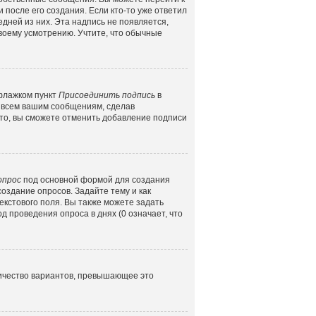
 после его создания. Если кто-то уже ответил
едней из них. Эта надпись не появляется,
воему усмотрению. Учтите, что обычные
 флажком пункт
Присоединить подпись
в
 всем вашим сообщениям, сделав
то, вы сможете отменить добавление подписи
опрос
под основной формой для создания
создание опросов. Задайте тему и как
екстового поля. Вы также можете задать
д проведения опроса в днях (0 означает, что
личество вариантов, превышающее это