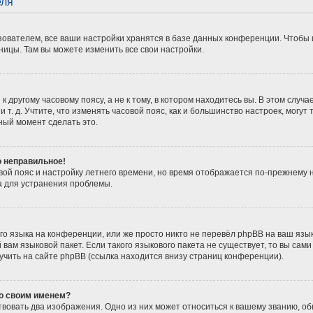
еля
ователем, все ваши настройки хранятся в базе данных конференции. Чтобы 
ницы. Там вы можете изменить все свои настройки.
 другому часовому поясу, а не к тому, в котором находитесь вы. В этом случ
 и т. д. Учтите, что изменять часовой пояс, как и большинство настроек, мог
ный момент сделать это.
о неправильное!
вой пояс и настройку летнего времени, но время отображается по-прежнему 
а для устранения проблемы.
о языка на конференции, или же просто никто не перевёл phpBB на ваш язы
вам языковой пакет. Если такого языкового пакета не существует, то вы сам
ить на сайте phpBB (ссылка находится внизу страниц конференции).
со своим именем?
вовать два изображения. Одно из них может относиться к вашему званию, обы