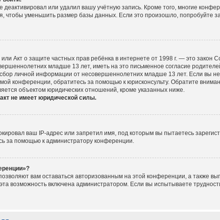
е деактивировал или удалил вашу учётную запись. Кроме того, многие конфе
, чтобы уменьшить размер базы данных. Если это произошло, попробуйте за
ct), или Акт о защите частных прав ребёнка в интернете от 1998 г. — это зако
ершеннолетних младше 13 лет, иметь на это письменное согласие родителей
сбор личной информации от несовершеннолетних младше 13 лет. Если вы не у
мой конференции, обратитесь за помощью к юрисконсульту. Обратите вниман
ляется объектом юридических отношений, кроме указанных ниже.
акт не имеет юридической силы.
ировал ваш IP-адрес или запретил имя, под которым вы пытаетесь зарегист
сь за помощью к администратору конференции.
ференции»?
 позволяют вам оставаться авторизованным на этой конференции, а также вып
эта возможность включена администратором. Если вы испытываете трудности