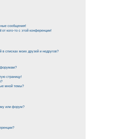
чные сообщения!
 от кого-то с этой конференции!
й в списках моих друзей и недругов?
и форумам?
тую страницу!
и?
ные мной темы?
ему или форум?
еренции?