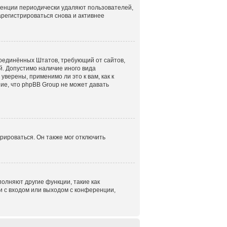
ренции периодически удаляют пользователей,
регистрироваться снова и активнее
н Соединённых Штатов, требующий от сайтов,
. Допустимо наличие иного вида
верены, применимо ли это к вам, как к
ие, что phpBB Group не может давать
рироваться. Он также мог отключить
олняют другие функции, такие как
 с входом или выходом с конференции,