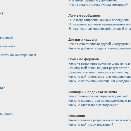
!
Что такое группа по умолчанию?
Что означает ссылка «Наша команда»?
»?
Личные сообщения
Я не могу отправить личные сообщения!
Я постоянно получаю нежелательные ли
Я получил спам или оскорбительный email
авильное!
Друзья и недруги
Что означают списки друзей и недругов?
им именем?
Как мне добавлять/удалять пользователе
т войти на конференцию!
Поиск по форумам
Как мне выполнить поиск по форуму ил
Почему мой поиск не даёт результатов?
В результате моего поиска я получил пус
Как мне найти пользователя конференци
Как мне найти свои сообщения и создан
та?
Закладки и подписка на темы
Чем отличаются закладки от подписки?
Как мне подписаться на определённую т
Как мне отказаться от подписки?
общения?
Вложения
Какие вложения разрешены на этой конф
Как мне найти мои вложения?