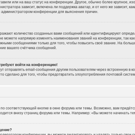
тавили или на ваш статус на конференции. Другое, обычно более крупное, из
нистратора зависит, включена ли поддержка аватар, и от него же зависит, ка
 с администратором конференции для выяснения причин.
тражают количество созданных вами сообщений или идентифицируют опреде
не можете напрямую изменять наименования званий на конференции, так как
жными сообщениями только для того, чтобы повысить своё звание. На больш
ние вашего счётчика сообщений.
 требуют войти на конференцию!
ут отправлять email-сообщения другим пользователям через встроенную в к
Это сделано для того, чтобы предотвратить злоупотребления почтовой сист
по соответствующей кнопке в окне форума или темы. Возможно, вам придётс
одится внизу страниц форума или темы. Например: «Вы можете начинать темы
щение?
модератором конференции, вы можете редактировать и удалять только свои 