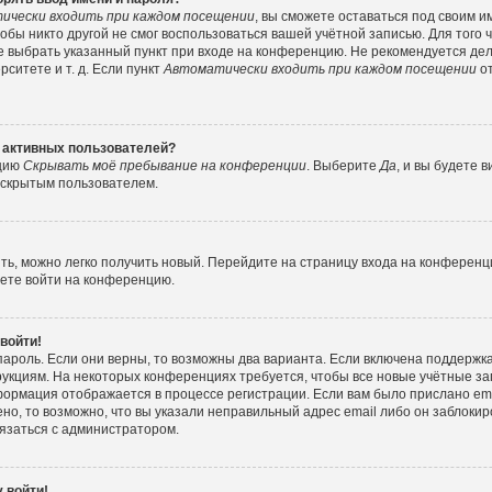
ически входить при каждом посещении
, вы сможете оставаться под своим 
тобы никто другой не смог воспользоваться вашей учётной записью. Для того
е выбрать указанный пункт при входе на конференцию. Не рекомендуется де
ситете и т. д. Если пункт
Автоматически входить при каждом посещении
от
е активных пользователей?
пцию
Скрывать моё пребывание на конференции
. Выберите
Да
, и вы будете
е скрытым пользователем.
ить, можно легко получить новый. Перейдите на страницу входа на конферен
жете войти на конференцию.
 войти!
пароль. Если они верны, то возможны два варианта. Если включена поддержка
рукциям. На некоторых конференциях требуется, чтобы все новые учётные з
формация отображается в процессе регистрации. Если вам было прислано e
но, то возможно, что вы указали неправильный адрес email либо он заблокир
вязаться с администратором.
 войти!