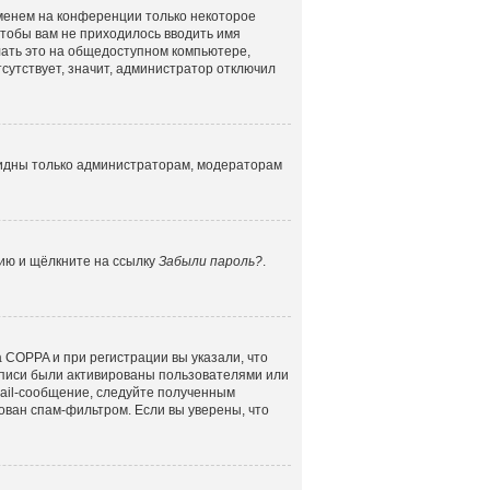
именем на конференции только некоторое
 чтобы вам не приходилось вводить имя
лать это на общедоступном компьютере,
сутствует, значит, администратор отключил
 видны только администраторам, модераторам
цию и щёлкните на ссылку
Забыли пароль?
.
 COPPA и при регистрации вы указали, что
аписи были активированы пользователями или
mail-сообщение, следуйте полученным
ован спам-фильтром. Если вы уверены, что