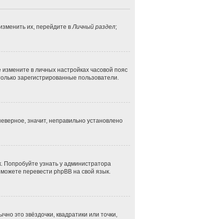
изменить их, перейдите в
Личный раздел
;
ае измените в личных настройках часовой пояс
ут только зарегистрированные пользователи.
неверное, значит, неправильно установлено
к. Попробуйте узнать у администратора
и можете перевести phpBB на свой язык.
чно это звёздочки, квадратики или точки,