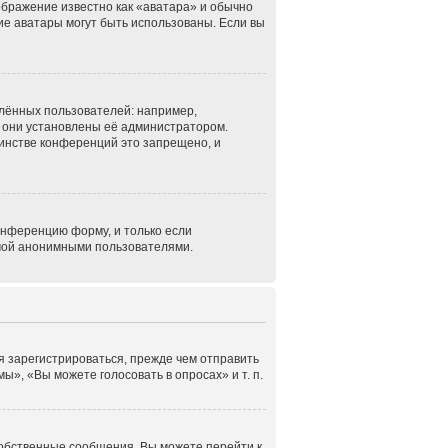
ображение известно как «аватара» и обычно
кие аватары могут быть использованы. Если вы
лённых пользователей: например,
 они установлены её администратором.
инстве конференций это запрещено, и
онференцию форму, и только если
емой анонимными пользователями.
я зарегистрироваться, прежде чем отправить
», «Вы можете голосовать в опросах» и т. п.
собственные сообщения. Вы можете перейти к