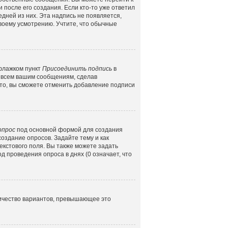
 после его создания. Если кто-то уже ответил
едней из них. Эта надпись не появляется,
воему усмотрению. Учтите, что обычные
 флажком пункт
Присоединить подпись
в
 всем вашим сообщениям, сделав
то, вы сможете отменить добавление подписи
опрос
под основной формой для создания
создание опросов. Задайте тему и как
екстового поля. Вы также можете задать
д проведения опроса в днях (0 означает, что
личество вариантов, превышающее это