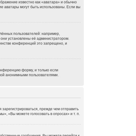
ображение известно как «аватара» и обычно
кие аватары могут быть использованы. Если вы
лённых пользователей: например,
 они установлены её администратором.
инстве конференций это запрещено, и
онференцию форму, и только если
емой анонимными пользователями.
я зарегистрироваться, прежде чем отправить
», «Вы можете голосовать в опросах» и т. п.
собственные сообщения. Вы можете перейти к