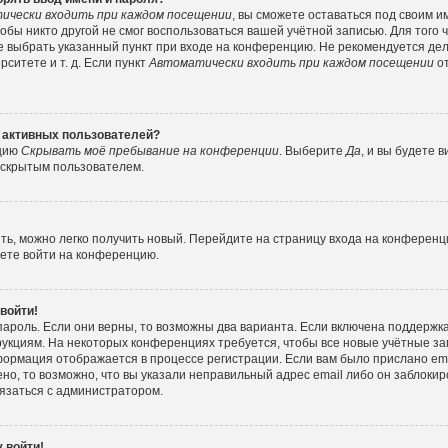
ически входить при каждом посещении
, вы сможете оставаться под своим 
тобы никто другой не смог воспользоваться вашей учётной записью. Для того
е выбрать указанный пункт при входе на конференцию. Не рекомендуется де
ситете и т. д. Если пункт
Автоматически входить при каждом посещении
от
е активных пользователей?
пцию
Скрывать моё пребывание на конференции
. Выберите
Да
, и вы будете
е скрытым пользователем.
ить, можно легко получить новый. Перейдите на страницу входа на конферен
жете войти на конференцию.
 войти!
пароль. Если они верны, то возможны два варианта. Если включена поддержка
рукциям. На некоторых конференциях требуется, чтобы все новые учётные з
формация отображается в процессе регистрации. Если вам было прислано e
но, то возможно, что вы указали неправильный адрес email либо он заблокир
вязаться с администратором.
 войти!