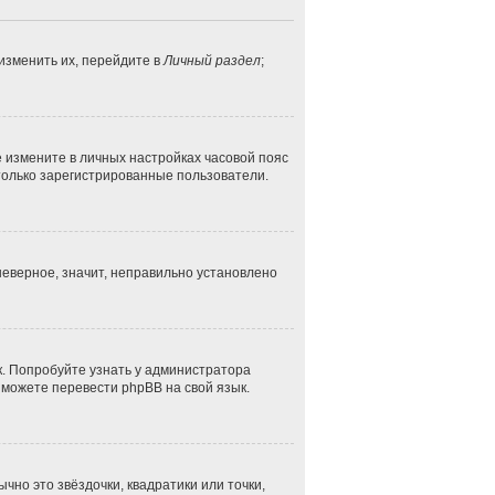
изменить их, перейдите в
Личный раздел
;
ае измените в личных настройках часовой пояс
ут только зарегистрированные пользователи.
неверное, значит, неправильно установлено
к. Попробуйте узнать у администратора
и можете перевести phpBB на свой язык.
чно это звёздочки, квадратики или точки,