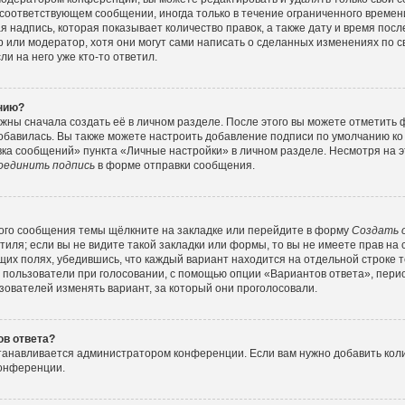
соответствующем сообщении, иногда только в течение ограниченного времени
 надпись, которая показывает количество правок, а также дату и время посл
или модератор, хотя они могут сами написать о сделанных изменениях по с
и на него уже кто-то ответил.
ению?
жны сначала создать её в личном разделе. После этого вы можете отметить
обавилась. Вы также можете настроить добавление подписи по умолчанию ко
ка сообщений» пункта «Личные настройки» в личном разделе. Несмотря на э
оединить подпись
в форме отправки сообщения.
ого сообщения темы щёлкните на закладке или перейдите в форму
Создать 
тиля; если вы не видите такой закладки или формы, то вы не имеете прав на 
их полях, убедившись, что каждый вариант находится на отдельной строке т
 пользователи при голосовании, с помощью опции «Вариантов ответа», перио
зователей изменять вариант, за который они проголосовали.
ов ответа?
станавливается администратором конференции. Если вам нужно добавить ко
конференции.