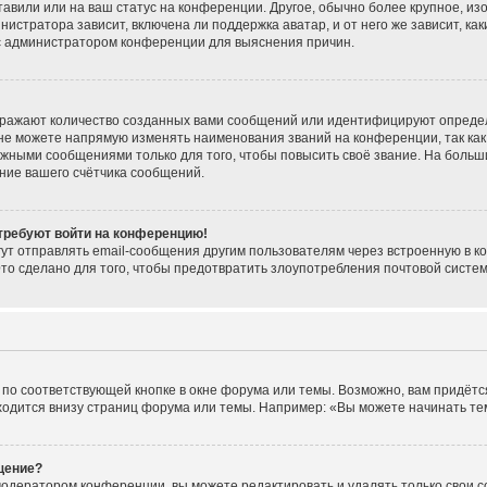
тавили или на ваш статус на конференции. Другое, обычно более крупное, из
нистратора зависит, включена ли поддержка аватар, и от него же зависит, ка
 с администратором конференции для выяснения причин.
тражают количество созданных вами сообщений или идентифицируют опреде
не можете напрямую изменять наименования званий на конференции, так как
жными сообщениями только для того, чтобы повысить своё звание. На больш
ние вашего счётчика сообщений.
 требуют войти на конференцию!
ут отправлять email-сообщения другим пользователям через встроенную в к
Это сделано для того, чтобы предотвратить злоупотребления почтовой сист
по соответствующей кнопке в окне форума или темы. Возможно, вам придётс
одится внизу страниц форума или темы. Например: «Вы можете начинать темы
щение?
модератором конференции, вы можете редактировать и удалять только свои 