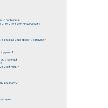
чные сообщения!
 от кого-то с этой конференции!
й в списках моих друзей и недругов?
и форумам?
тую страницу!
и?
ные мной темы?
ему или форум?
еренции?