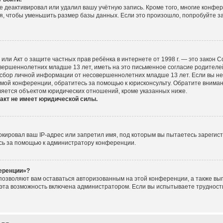
е деактивировал или удалил вашу учётную запись. Кроме того, многие конфе
, чтобы уменьшить размер базы данных. Если это произошло, попробуйте за
ct), или Акт о защите частных прав ребёнка в интернете от 1998 г. — это зако
ершеннолетних младше 13 лет, иметь на это письменное согласие родителей
сбор личной информации от несовершеннолетних младше 13 лет. Если вы не у
мой конференции, обратитесь за помощью к юрисконсульту. Обратите вниман
ляется объектом юридических отношений, кроме указанных ниже.
акт не имеет юридической силы.
ировал ваш IP-адрес или запретил имя, под которым вы пытаетесь зарегист
сь за помощью к администратору конференции.
ференции»?
 позволяют вам оставаться авторизованным на этой конференции, а также вып
эта возможность включена администратором. Если вы испытываете трудности