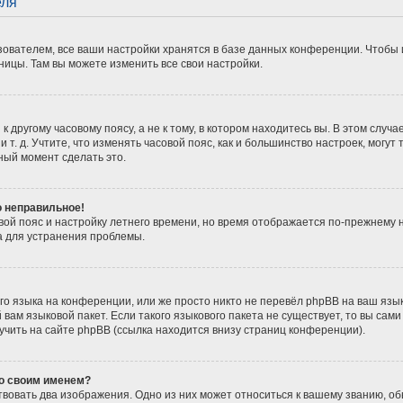
еля
ователем, все ваши настройки хранятся в базе данных конференции. Чтобы 
ницы. Там вы можете изменить все свои настройки.
 другому часовому поясу, а не к тому, в котором находитесь вы. В этом случ
 и т. д. Учтите, что изменять часовой пояс, как и большинство настроек, мог
ный момент сделать это.
о неправильное!
вой пояс и настройку летнего времени, но время отображается по-прежнему 
а для устранения проблемы.
о языка на конференции, или же просто никто не перевёл phpBB на ваш язы
вам языковой пакет. Если такого языкового пакета не существует, то вы сам
ить на сайте phpBB (ссылка находится внизу страниц конференции).
со своим именем?
вовать два изображения. Одно из них может относиться к вашему званию, обы