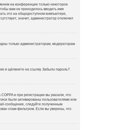
именем на конференции только некоторое
 чтобы вам не приходилось вводить имя
лать это на общедоступном компьютере,
сутствует, значит, администратор отключил
 видны только администраторам, модераторам
цию и щёлкните на ссылку
Забыли пароль?
.
 COPPA и при регистрации вы указали, что
аписи были активированы пользователями или
mail-сообщение, следуйте полученным
ован спам-фильтром. Если вы уверены, что