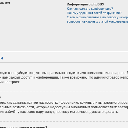
ых тем
Информация о phpBB3
Кто написал эту конференцию?
Почему здесь нет такой-то функции?
С кем можно связаться по вопросу некор
вопросов, связанных с этой конференци
ия
жде всего убедитесь, что вы правильно вводите имя пользователя и пароль.
и вам закрыт доступ к конференции. Также возможно, что администратор не
ия настроек.
?
 того, как администратор настроил конференцию: должны ли вы зарегистриров
тельные возможности, которые недоступны анонимным пользователям: аватар
ация займёт у вас всего пару минут, поэтому мы рекомендуем это сделать.
рять ввод имени и пароля?