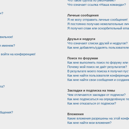
!
Что такое группа по умолчанию?
Что означает ссылка «Наша команда»?
»?
Личные сообщения
Я не могу отправить личные сообщения!
Я постоянно получаю нежелательные ли
Я получил спам или оскорбительный email
авильное!
Друзья и недруги
Что означают списки друзей и недругов?
им именем?
Как мне добавлять/удалять пользователе
т войти на конференцию!
Поиск по форумам
Как мне выполнить поиск по форуму ил
Почему мой поиск не даёт результатов?
В результате моего поиска я получил пус
Как мне найти пользователя конференци
Как мне найти свои сообщения и создан
та?
Закладки и подписка на темы
Чем отличаются закладки от подписки?
Как мне подписаться на определённую т
Как мне отказаться от подписки?
общения?
Вложения
Какие вложения разрешены на этой конф
Как мне найти мои вложения?