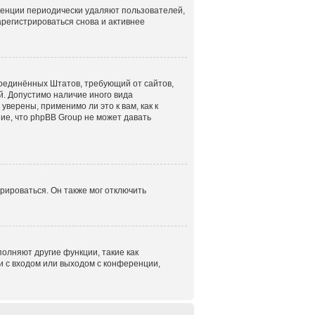
ренции периодически удаляют пользователей,
регистрироваться снова и активнее
н Соединённых Штатов, требующий от сайтов,
. Допустимо наличие иного вида
верены, применимо ли это к вам, как к
ие, что phpBB Group не может давать
рироваться. Он также мог отключить
олняют другие функции, такие как
 с входом или выходом с конференции,