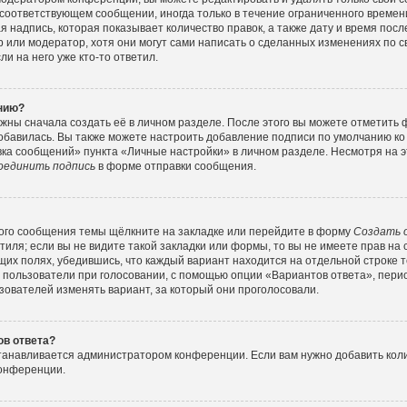
соответствующем сообщении, иногда только в течение ограниченного времени
 надпись, которая показывает количество правок, а также дату и время посл
или модератор, хотя они могут сами написать о сделанных изменениях по с
и на него уже кто-то ответил.
ению?
жны сначала создать её в личном разделе. После этого вы можете отметить
обавилась. Вы также можете настроить добавление подписи по умолчанию ко
ка сообщений» пункта «Личные настройки» в личном разделе. Несмотря на э
оединить подпись
в форме отправки сообщения.
ого сообщения темы щёлкните на закладке или перейдите в форму
Создать 
тиля; если вы не видите такой закладки или формы, то вы не имеете прав на 
их полях, убедившись, что каждый вариант находится на отдельной строке т
 пользователи при голосовании, с помощью опции «Вариантов ответа», перио
зователей изменять вариант, за который они проголосовали.
ов ответа?
станавливается администратором конференции. Если вам нужно добавить ко
конференции.