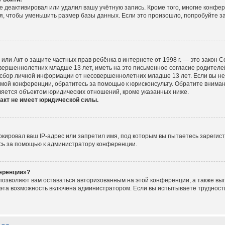
е деактивировал или удалил вашу учётную запись. Кроме того, многие конфе
, чтобы уменьшить размер базы данных. Если это произошло, попробуйте за
ct), или Акт о защите частных прав ребёнка в интернете от 1998 г. — это зако
ершеннолетних младше 13 лет, иметь на это письменное согласие родителей
сбор личной информации от несовершеннолетних младше 13 лет. Если вы не у
мой конференции, обратитесь за помощью к юрисконсульту. Обратите вниман
ляется объектом юридических отношений, кроме указанных ниже.
акт не имеет юридической силы.
ировал ваш IP-адрес или запретил имя, под которым вы пытаетесь зарегист
сь за помощью к администратору конференции.
ференции»?
 позволяют вам оставаться авторизованным на этой конференции, а также вып
эта возможность включена администратором. Если вы испытываете трудности