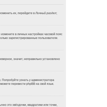
изменить их, перейдите в
Личный раздел
;
ае измените в личных настройках часовой пояс
ут только зарегистрированные пользователи.
неверное, значит, неправильно установлено
к. Попробуйте узнать у администратора
и можете перевести phpBB на свой язык.
чно это звёздочки, квадратики или точки,