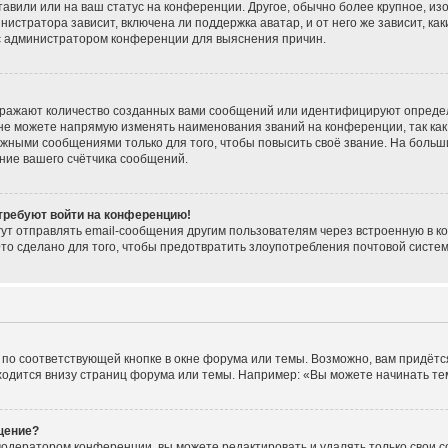
тавили или на ваш статус на конференции. Другое, обычно более крупное, из
нистратора зависит, включена ли поддержка аватар, и от него же зависит, ка
 с администратором конференции для выяснения причин.
тражают количество созданных вами сообщений или идентифицируют опреде
не можете напрямую изменять наименования званий на конференции, так как
жными сообщениями только для того, чтобы повысить своё звание. На больш
ние вашего счётчика сообщений.
 требуют войти на конференцию!
ут отправлять email-сообщения другим пользователям через встроенную в к
Это сделано для того, чтобы предотвратить злоупотребления почтовой сист
по соответствующей кнопке в окне форума или темы. Возможно, вам придётс
одится внизу страниц форума или темы. Например: «Вы можете начинать темы
щение?
модератором конференции, вы можете редактировать и удалять только свои 