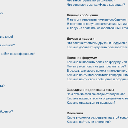
!
Что такое группа по умолчанию?
Что означает ссылка «Наша команда»?
»?
Личные сообщения
Я не могу отправить личные сообщения!
Я постоянно получаю нежелательные ли
Я получил спам или оскорбительный email
авильное!
Друзья и недруги
Что означают списки друзей и недругов?
им именем?
Как мне добавлять/удалять пользователе
т войти на конференцию!
Поиск по форумам
Как мне выполнить поиск по форуму ил
Почему мой поиск не даёт результатов?
В результате моего поиска я получил пус
Как мне найти пользователя конференци
Как мне найти свои сообщения и создан
та?
Закладки и подписка на темы
Чем отличаются закладки от подписки?
Как мне подписаться на определённую т
Как мне отказаться от подписки?
общения?
Вложения
Какие вложения разрешены на этой конф
Как мне найти мои вложения?