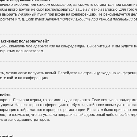
ически входить при каждом посещении
, вы сможете оставаться под своим 
тобы никто другой не смог воспользоваться вашей учётной записью. Для того
е выбрать указанный пункт при входе на конференцию. Не рекомендуется де
ситете и т. д. Если пункт
Автоматически входить при каждом посещении
от
е активных пользователей?
пцию
Скрывать моё пребывание на конференции
. Выберите
Да
, и вы будете
е скрытым пользователем.
ить, можно легко получить новый. Перейдите на страницу входа на конферен
жете войти на конференцию.
 войти!
пароль. Если они верны, то возможны два варианта. Если включена поддержка
рукциям. На некоторых конференциях требуется, чтобы все новые учётные з
формация отображается в процессе регистрации. Если вам было прислано e
но, то возможно, что вы указали неправильный адрес email либо он заблокир
вязаться с администратором.
 войти!