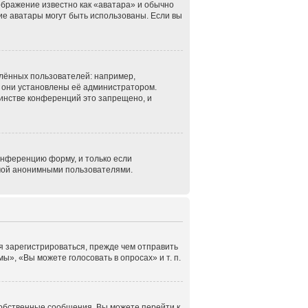
ображение известно как «аватара» и обычно
кие аватары могут быть использованы. Если вы
лённых пользователей: например,
 они установлены её администратором.
инстве конференций это запрещено, и
онференцию форму, и только если
емой анонимными пользователями.
я зарегистрироваться, прежде чем отправить
», «Вы можете голосовать в опросах» и т. п.
собственные сообщения. Вы можете перейти к