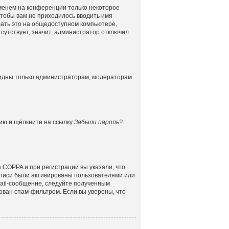
именем на конференции только некоторое
 чтобы вам не приходилось вводить имя
лать это на общедоступном компьютере,
сутствует, значит, администратор отключил
 видны только администраторам, модераторам
цию и щёлкните на ссылку
Забыли пароль?
.
 COPPA и при регистрации вы указали, что
аписи были активированы пользователями или
mail-сообщение, следуйте полученным
ован спам-фильтром. Если вы уверены, что