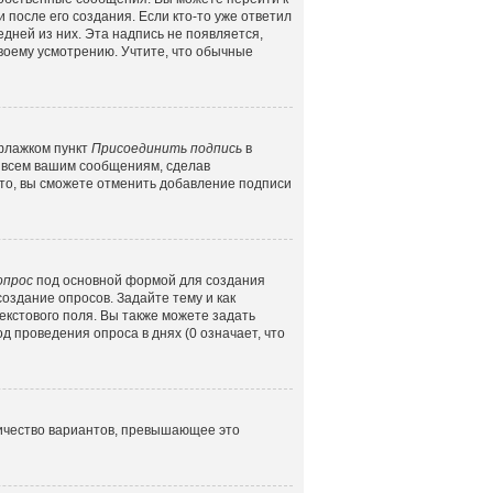
 после его создания. Если кто-то уже ответил
едней из них. Эта надпись не появляется,
воему усмотрению. Учтите, что обычные
 флажком пункт
Присоединить подпись
в
 всем вашим сообщениям, сделав
то, вы сможете отменить добавление подписи
опрос
под основной формой для создания
создание опросов. Задайте тему и как
екстового поля. Вы также можете задать
д проведения опроса в днях (0 означает, что
личество вариантов, превышающее это