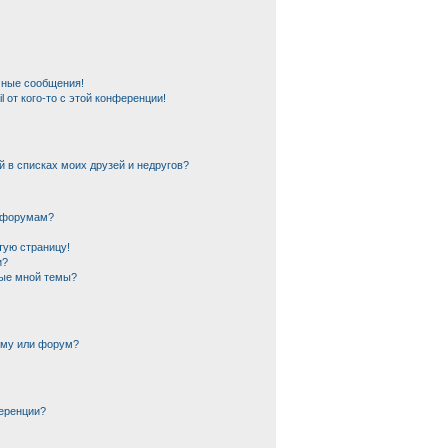
чные сообщения!
 от кого-то с этой конференции!
й в списках моих друзей и недругов?
и форумам?
тую страницу!
и?
ные мной темы?
ему или форум?
еренции?