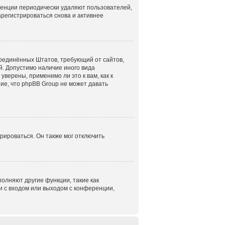
ренции периодически удаляют пользователей,
регистрироваться снова и активнее
н Соединённых Штатов, требующий от сайтов,
. Допустимо наличие иного вида
верены, применимо ли это к вам, как к
ие, что phpBB Group не может давать
рироваться. Он также мог отключить
олняют другие функции, такие как
 с входом или выходом с конференции,