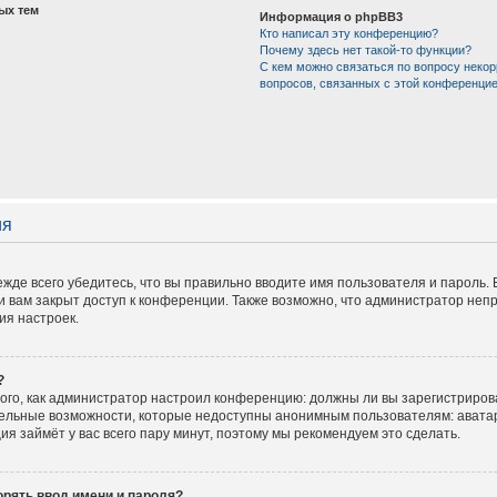
ых тем
Информация о phpBB3
Кто написал эту конференцию?
Почему здесь нет такой-то функции?
С кем можно связаться по вопросу некор
вопросов, связанных с этой конференци
ия
жде всего убедитесь, что вы правильно вводите имя пользователя и пароль.
и вам закрыт доступ к конференции. Также возможно, что администратор не
ия настроек.
?
 того, как администратор настроил конференцию: должны ли вы зарегистриров
тельные возможности, которые недоступны анонимным пользователям: аватар
ация займёт у вас всего пару минут, поэтому мы рекомендуем это сделать.
рять ввод имени и пароля?