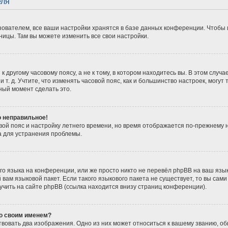
еля
ователем, все ваши настройки хранятся в базе данных конференции. Чтобы 
ницы. Там вы можете изменить все свои настройки.
 другому часовому поясу, а не к тому, в котором находитесь вы. В этом случ
 и т. д. Учтите, что изменять часовой пояс, как и большинство настроек, мог
ный момент сделать это.
о неправильное!
вой пояс и настройку летнего времени, но время отображается по-прежнему 
а для устранения проблемы.
о языка на конференции, или же просто никто не перевёл phpBB на ваш язы
вам языковой пакет. Если такого языкового пакета не существует, то вы сам
ить на сайте phpBB (ссылка находится внизу страниц конференции).
со своим именем?
вовать два изображения. Одно из них может относиться к вашему званию, обы