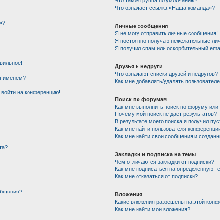
!
Что такое группа по умолчанию?
Что означает ссылка «Наша команда»?
»?
Личные сообщения
Я не могу отправить личные сообщения!
Я постоянно получаю нежелательные ли
Я получил спам или оскорбительный email
авильное!
Друзья и недруги
Что означают списки друзей и недругов?
им именем?
Как мне добавлять/удалять пользователе
т войти на конференцию!
Поиск по форумам
Как мне выполнить поиск по форуму ил
Почему мой поиск не даёт результатов?
В результате моего поиска я получил пус
Как мне найти пользователя конференци
Как мне найти свои сообщения и создан
та?
Закладки и подписка на темы
Чем отличаются закладки от подписки?
Как мне подписаться на определённую т
Как мне отказаться от подписки?
общения?
Вложения
Какие вложения разрешены на этой конф
Как мне найти мои вложения?