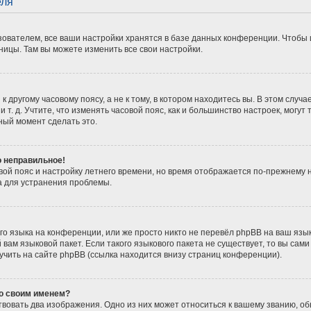
еля
ователем, все ваши настройки хранятся в базе данных конференции. Чтобы 
ницы. Там вы можете изменить все свои настройки.
 другому часовому поясу, а не к тому, в котором находитесь вы. В этом случ
 и т. д. Учтите, что изменять часовой пояс, как и большинство настроек, мог
ный момент сделать это.
о неправильное!
вой пояс и настройку летнего времени, но время отображается по-прежнему 
а для устранения проблемы.
о языка на конференции, или же просто никто не перевёл phpBB на ваш язы
вам языковой пакет. Если такого языкового пакета не существует, то вы сам
ить на сайте phpBB (ссылка находится внизу страниц конференции).
со своим именем?
вовать два изображения. Одно из них может относиться к вашему званию, обы