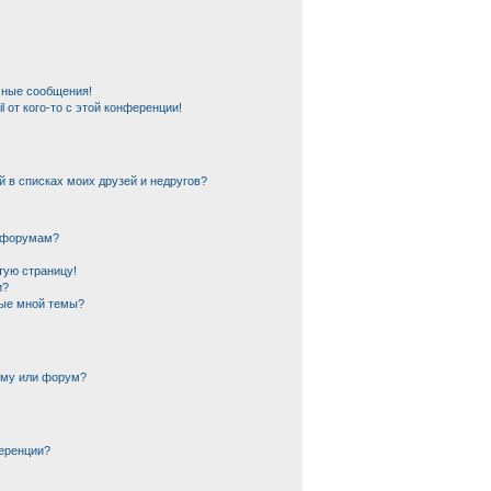
чные сообщения!
 от кого-то с этой конференции!
й в списках моих друзей и недругов?
и форумам?
тую страницу!
и?
ные мной темы?
ему или форум?
еренции?