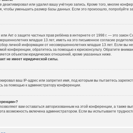
е деактивировал или удалил вашу учётную запись. Кроме того, многие конфе
, чтобы уменьшить размер базы данных. Если это произошло, попробуйте за
ct), или Акт о защите частных прав ребёнка в интернете от 1998 г. — это зако
ершеннолетних младше 13 лет, иметь на это письменное согласие родителей
сбор личной информации от несовершеннолетних младше 13 лет. Если вы не у
мой конференции, обратитесь за помощью к юрисконсульту. Обратите вниман
ляется объектом юридических отношений, кроме указанных ниже.
акт не имеет юридической силы.
ировал ваш IP-адрес или запретил имя, под которым вы пытаетесь зарегист
сь за помощью к администратору конференции.
ференции»?
 позволяют вам оставаться авторизованным на этой конференции, а также вып
эта возможность включена администратором. Если вы испытываете трудности