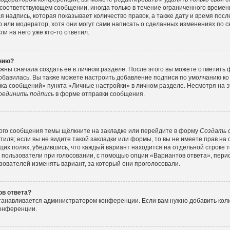
соответствующем сообщении, иногда только в течение ограниченного времени
 надпись, которая показывает количество правок, а также дату и время посл
или модератор, хотя они могут сами написать о сделанных изменениях по с
и на него уже кто-то ответил.
ению?
жны сначала создать её в личном разделе. После этого вы можете отметить
обавилась. Вы также можете настроить добавление подписи по умолчанию ко
ка сообщений» пункта «Личные настройки» в личном разделе. Несмотря на э
оединить подпись
в форме отправки сообщения.
ого сообщения темы щёлкните на закладке или перейдите в форму
Создать 
тиля; если вы не видите такой закладки или формы, то вы не имеете прав на 
их полях, убедившись, что каждый вариант находится на отдельной строке т
 пользователи при голосовании, с помощью опции «Вариантов ответа», перио
зователей изменять вариант, за который они проголосовали.
ов ответа?
станавливается администратором конференции. Если вам нужно добавить ко
конференции.