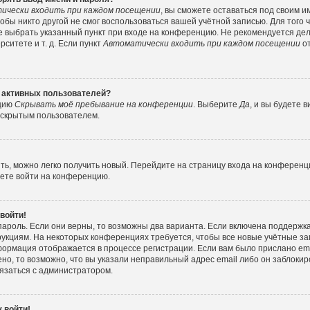
ически входить при каждом посещении
, вы сможете оставаться под своим 
тобы никто другой не смог воспользоваться вашей учётной записью. Для того
е выбрать указанный пункт при входе на конференцию. Не рекомендуется де
ситете и т. д. Если пункт
Автоматически входить при каждом посещении
от
е активных пользователей?
пцию
Скрывать моё пребывание на конференции
. Выберите
Да
, и вы будете
е скрытым пользователем.
ить, можно легко получить новый. Перейдите на страницу входа на конферен
жете войти на конференцию.
 войти!
пароль. Если они верны, то возможны два варианта. Если включена поддержка
рукциям. На некоторых конференциях требуется, чтобы все новые учётные з
формация отображается в процессе регистрации. Если вам было прислано e
но, то возможно, что вы указали неправильный адрес email либо он заблокир
вязаться с администратором.
 войти!