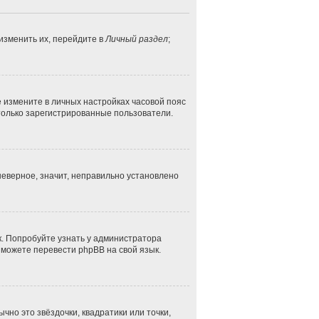
изменить их, перейдите в
Личный раздел
;
ае измените в личных настройках часовой пояс
ут только зарегистрированные пользователи.
неверное, значит, неправильно установлено
к. Попробуйте узнать у администратора
и можете перевести phpBB на свой язык.
чно это звёздочки, квадратики или точки,