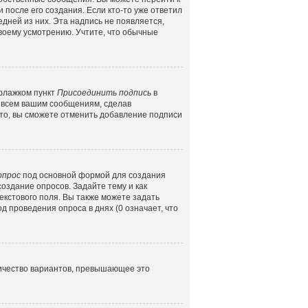
 после его создания. Если кто-то уже ответил
едней из них. Эта надпись не появляется,
воему усмотрению. Учтите, что обычные
 флажком пункт
Присоединить подпись
в
 всем вашим сообщениям, сделав
то, вы сможете отменить добавление подписи
опрос
под основной формой для создания
создание опросов. Задайте тему и как
екстового поля. Вы также можете задать
д проведения опроса в днях (0 означает, что
личество вариантов, превышающее это