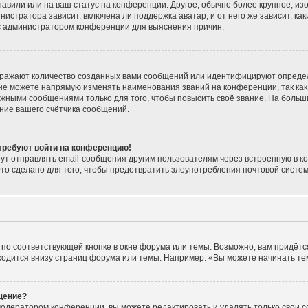
тавили или на ваш статус на конференции. Другое, обычно более крупное, из
нистратора зависит, включена ли поддержка аватар, и от него же зависит, ка
 с администратором конференции для выяснения причин.
тражают количество созданных вами сообщений или идентифицируют опреде
не можете напрямую изменять наименования званий на конференции, так как
жными сообщениями только для того, чтобы повысить своё звание. На больш
ние вашего счётчика сообщений.
 требуют войти на конференцию!
ут отправлять email-сообщения другим пользователям через встроенную в к
Это сделано для того, чтобы предотвратить злоупотребления почтовой сист
по соответствующей кнопке в окне форума или темы. Возможно, вам придётс
одится внизу страниц форума или темы. Например: «Вы можете начинать темы
щение?
модератором конференции, вы можете редактировать и удалять только свои 