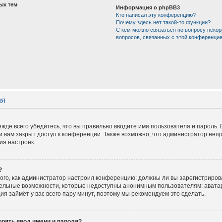
ых тем
Информация о phpBB3
Кто написал эту конференцию?
Почему здесь нет такой-то функции?
С кем можно связаться по вопросу некор
вопросов, связанных с этой конференци
ия
жде всего убедитесь, что вы правильно вводите имя пользователя и пароль.
и вам закрыт доступ к конференции. Также возможно, что администратор не
ия настроек.
?
 того, как администратор настроил конференцию: должны ли вы зарегистриров
тельные возможности, которые недоступны анонимным пользователям: аватар
ация займёт у вас всего пару минут, поэтому мы рекомендуем это сделать.
рять ввод имени и пароля?