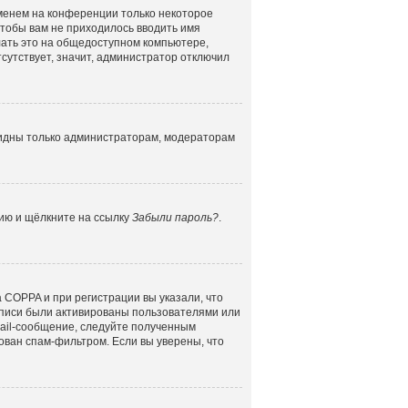
именем на конференции только некоторое
 чтобы вам не приходилось вводить имя
лать это на общедоступном компьютере,
сутствует, значит, администратор отключил
 видны только администраторам, модераторам
цию и щёлкните на ссылку
Забыли пароль?
.
 COPPA и при регистрации вы указали, что
аписи были активированы пользователями или
mail-сообщение, следуйте полученным
ован спам-фильтром. Если вы уверены, что