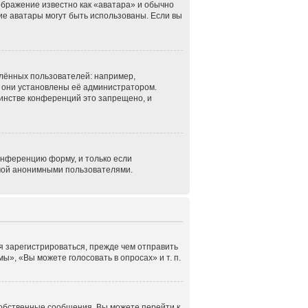
ображение известно как «аватара» и обычно
кие аватары могут быть использованы. Если вы
лённых пользователей: например,
 они установлены её администратором.
инстве конференций это запрещено, и
онференцию форму, и только если
емой анонимными пользователями.
я зарегистрироваться, прежде чем отправить
», «Вы можете голосовать в опросах» и т. п.
собственные сообщения. Вы можете перейти к