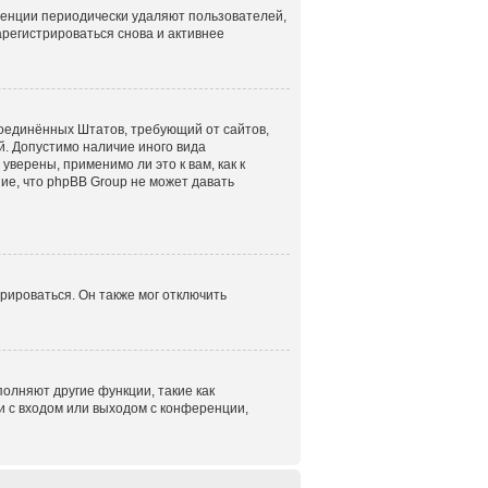
ренции периодически удаляют пользователей,
регистрироваться снова и активнее
н Соединённых Штатов, требующий от сайтов,
. Допустимо наличие иного вида
верены, применимо ли это к вам, как к
ие, что phpBB Group не может давать
рироваться. Он также мог отключить
олняют другие функции, такие как
 с входом или выходом с конференции,