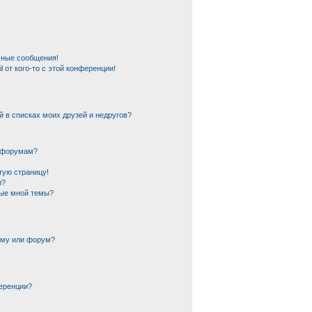
чные сообщения!
 от кого-то с этой конференции!
й в списках моих друзей и недругов?
и форумам?
тую страницу!
и?
ные мной темы?
ему или форум?
еренции?