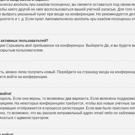
ически входить при каждом посещении
, вы сможете оставаться под своим 
тобы никто другой не смог воспользоваться вашей учётной записью. Для того
е выбрать указанный пункт при входе на конференцию. Не рекомендуется де
ситете и т. д. Если пункт
Автоматически входить при каждом посещении
от
е активных пользователей?
пцию
Скрывать моё пребывание на конференции
. Выберите
Да
, и вы будете
е скрытым пользователем.
ить, можно легко получить новый. Перейдите на страницу входа на конферен
жете войти на конференцию.
 войти!
пароль. Если они верны, то возможны два варианта. Если включена поддержка
рукциям. На некоторых конференциях требуется, чтобы все новые учётные з
формация отображается в процессе регистрации. Если вам было прислано e
но, то возможно, что вы указали неправильный адрес email либо он заблокир
вязаться с администратором.
 войти!