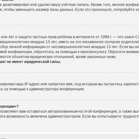
е деактивировал или удалил вашу учётную запись. Кроме того, многие конфе
, чтобы уменьшить размер базы данных. Если это произошло, попробуйте за
ct), или Акт о защите частных прав ребёнка в интернете от 1998 г. — это зако
ершеннолетних младше 13 лет, иметь на это письменное согласие родителей
сбор личной информации от несовершеннолетних младше 13 лет. Если вы не у
мой конференции, обратитесь за помощью к юрисконсульту. Обратите вниман
ляется объектом юридических отношений, кроме указанных ниже.
акт не имеет юридической силы.
ировал ваш IP-адрес или запретил имя, под которым вы пытаетесь зарегист
сь за помощью к администратору конференции.
ференции»?
 позволяют вам оставаться авторизованным на этой конференции, а также вып
эта возможность включена администратором. Если вы испытываете трудности