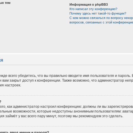
ых тем
Информация о phpBB3
Кто написал эту конференцию?
Почему здесь нет такой-то функции?
С кем можно связаться по вопросу некор
вопросов, связанных с этой конференци
ия
жде всего убедитесь, что вы правильно вводите имя пользователя и пароль.
и вам закрыт доступ к конференции. Также возможно, что администратор не
ия настроек.
?
 того, как администратор настроил конференцию: должны ли вы зарегистриров
тельные возможности, которые недоступны анонимным пользователям: аватар
ация займёт у вас всего пару минут, поэтому мы рекомендуем это сделать.
рять ввод имени и пароля?