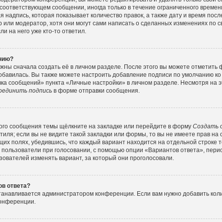
соответствующем сообщении, иногда только в течение ограниченного времени
 надпись, которая показывает количество правок, а также дату и время посл
или модератор, хотя они могут сами написать о сделанных изменениях по с
и на него уже кто-то ответил.
ению?
жны сначала создать её в личном разделе. После этого вы можете отметить
обавилась. Вы также можете настроить добавление подписи по умолчанию ко
ка сообщений» пункта «Личные настройки» в личном разделе. Несмотря на э
оединить подпись
в форме отправки сообщения.
ого сообщения темы щёлкните на закладке или перейдите в форму
Создать 
тиля; если вы не видите такой закладки или формы, то вы не имеете прав на 
их полях, убедившись, что каждый вариант находится на отдельной строке т
 пользователи при голосовании, с помощью опции «Вариантов ответа», перио
зователей изменять вариант, за который они проголосовали.
ов ответа?
станавливается администратором конференции. Если вам нужно добавить ко
конференции.