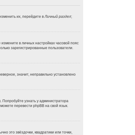
изменить их, перейдите в
Личный раздел
;
ае измените в личных настройках часовой пояс
ут только зарегистрированные пользователи.
неверное, значит, неправильно установлено
к. Попробуйте узнать у администратора
и можете перевести phpBB на свой язык.
чно это звёздочки, квадратики или точки,