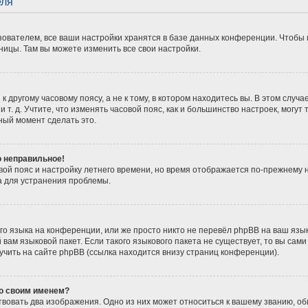
еля
ователем, все ваши настройки хранятся в базе данных конференции. Чтобы 
ницы. Там вы можете изменить все свои настройки.
 другому часовому поясу, а не к тому, в котором находитесь вы. В этом случ
 и т. д. Учтите, что изменять часовой пояс, как и большинство настроек, мог
ный момент сделать это.
о неправильное!
вой пояс и настройку летнего времени, но время отображается по-прежнему 
а для устранения проблемы.
о языка на конференции, или же просто никто не перевёл phpBB на ваш язы
вам языковой пакет. Если такого языкового пакета не существует, то вы сам
ить на сайте phpBB (ссылка находится внизу страниц конференции).
со своим именем?
вовать два изображения. Одно из них может относиться к вашему званию, обы