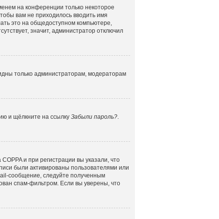
именем на конференции только некоторое
 чтобы вам не приходилось вводить имя
лать это на общедоступном компьютере,
сутствует, значит, администратор отключил
 видны только администраторам, модераторам
цию и щёлкните на ссылку
Забыли пароль?
.
 COPPA и при регистрации вы указали, что
аписи были активированы пользователями или
mail-сообщение, следуйте полученным
ован спам-фильтром. Если вы уверены, что