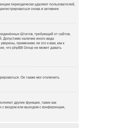
ренции периодически удаляют пользователей,
регистрироваться снова и активнее
н Соединённых Штатов, требующий от сайтов,
. Допустимо наличие иного вида
верены, применимо ли это к вам, как к
ие, что phpBB Group не может давать
рироваться. Он также мог отключить
олняют другие функции, такие как
 с входом или выходом с конференции,