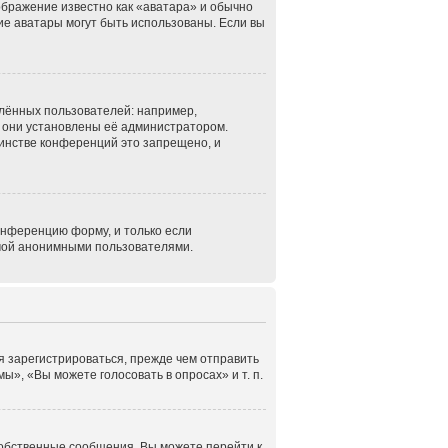
ображение известно как «аватара» и обычно
кие аватары могут быть использованы. Если вы
лённых пользователей: например,
 они установлены её администратором.
инстве конференций это запрещено, и
онференцию форму, и только если
емой анонимными пользователями.
я зарегистрироваться, прежде чем отправить
», «Вы можете голосовать в опросах» и т. п.
собственные сообщения. Вы можете перейти к