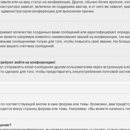
тавили или на ваш статус на конференции. Другое, обычно более крупное, из
нистратора зависит, включена ли поддержка аватар, и от него же зависит, ка
 с администратором конференции для выяснения причин.
тражают количество созданных вами сообщений или идентифицируют опреде
не можете напрямую изменять наименования званий на конференции, так как
жными сообщениями только для того, чтобы повысить своё звание. На больш
ние вашего счётчика сообщений.
 требуют войти на конференцию!
ут отправлять email-сообщения другим пользователям через встроенную в к
Это сделано для того, чтобы предотвратить злоупотребления почтовой сист
по соответствующей кнопке в окне форума или темы. Возможно, вам придётс
одится внизу страниц форума или темы. Например: «Вы можете начинать темы
щение?
модератором конференции, вы можете редактировать и удалять только свои 