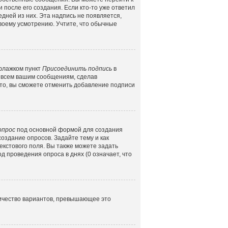
 после его создания. Если кто-то уже ответил
едней из них. Эта надпись не появляется,
воему усмотрению. Учтите, что обычные
 флажком пункт
Присоединить подпись
в
 всем вашим сообщениям, сделав
то, вы сможете отменить добавление подписи
опрос
под основной формой для создания
создание опросов. Задайте тему и как
екстового поля. Вы также можете задать
д проведения опроса в днях (0 означает, что
личество вариантов, превышающее это