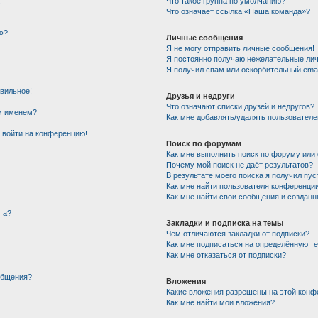
!
Что такое группа по умолчанию?
Что означает ссылка «Наша команда»?
»?
Личные сообщения
Я не могу отправить личные сообщения!
Я постоянно получаю нежелательные ли
Я получил спам или оскорбительный email
авильное!
Друзья и недруги
Что означают списки друзей и недругов?
им именем?
Как мне добавлять/удалять пользователе
т войти на конференцию!
Поиск по форумам
Как мне выполнить поиск по форуму ил
Почему мой поиск не даёт результатов?
В результате моего поиска я получил пус
Как мне найти пользователя конференци
Как мне найти свои сообщения и создан
та?
Закладки и подписка на темы
Чем отличаются закладки от подписки?
Как мне подписаться на определённую т
Как мне отказаться от подписки?
общения?
Вложения
Какие вложения разрешены на этой конф
Как мне найти мои вложения?