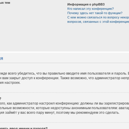
ых тем
Информация о phpBB3
Кто написал эту конференцию?
Почему здесь нет такой-то функции?
С кем можно связаться по вопросу некор
вопросов, связанных с этой конференци
ия
жде всего убедитесь, что вы правильно вводите имя пользователя и пароль.
и вам закрыт доступ к конференции. Также возможно, что администратор не
ия настроек.
?
 того, как администратор настроил конференцию: должны ли вы зарегистриров
тельные возможности, которые недоступны анонимным пользователям: аватар
ация займёт у вас всего пару минут, поэтому мы рекомендуем это сделать.
рять ввод имени и пароля?