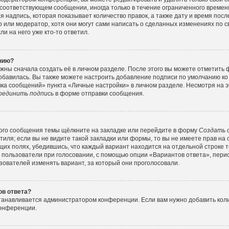
соответствующем сообщении, иногда только в течение ограниченного времени
 надпись, которая показывает количество правок, а также дату и время посл
или модератор, хотя они могут сами написать о сделанных изменениях по с
и на него уже кто-то ответил.
ению?
жны сначала создать её в личном разделе. После этого вы можете отметить
обавилась. Вы также можете настроить добавление подписи по умолчанию ко
ка сообщений» пункта «Личные настройки» в личном разделе. Несмотря на э
оединить подпись
в форме отправки сообщения.
ого сообщения темы щёлкните на закладке или перейдите в форму
Создать 
тиля; если вы не видите такой закладки или формы, то вы не имеете прав на 
их полях, убедившись, что каждый вариант находится на отдельной строке т
 пользователи при голосовании, с помощью опции «Вариантов ответа», перио
зователей изменять вариант, за который они проголосовали.
ов ответа?
станавливается администратором конференции. Если вам нужно добавить ко
конференции.