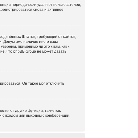
ренции периодически удаляют пользователей,
регистрироваться снова и активнее
н Соединённых Штатов, требующий от сайтов,
. Допустимо наличие иного вида
верены, применимо ли это к вам, как к
ие, что phpBB Group не может давать
рироваться. Он также мог отключить
олняют другие функции, такие как
 с входом или выходом с конференции,