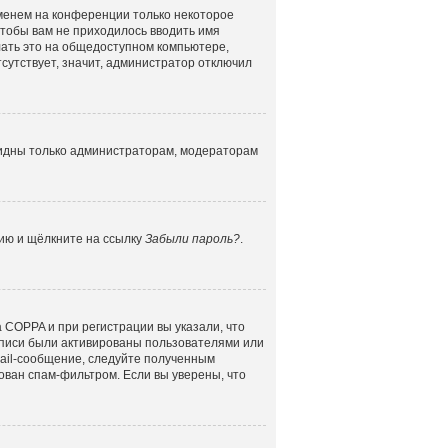
именем на конференции только некоторое
 чтобы вам не приходилось вводить имя
лать это на общедоступном компьютере,
сутствует, значит, администратор отключил
 видны только администраторам, модераторам
цию и щёлкните на ссылку
Забыли пароль?
.
 COPPA и при регистрации вы указали, что
аписи были активированы пользователями или
mail-сообщение, следуйте полученным
ован спам-фильтром. Если вы уверены, что