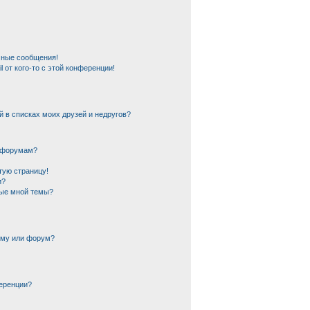
чные сообщения!
 от кого-то с этой конференции!
й в списках моих друзей и недругов?
и форумам?
тую страницу!
и?
ные мной темы?
ему или форум?
еренции?