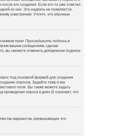
 после его создания. Если кто-то уже ответил
едней из них. Эта надпись не появляется,
воему усмотрению. Учтите, что обычные
 флажком пункт
Присоединить подпись
в
 всем вашим сообщениям, сделав
то, вы сможете отменить добавление подписи
опрос
под основной формой для создания
создание опросов. Задайте тему и как
екстового поля. Вы также можете задать
д проведения опроса в днях (0 означает, что
личество вариантов, превышающее это