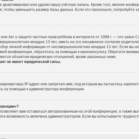
е деактивировал или удалил вашу учётную запись. Кроме того, многие конфе
, чтобы уменьшить размер базы данных. Если это произошло, попробуйте за
ct), или Акт о защите частных прав ребёнка в интернете от 1998 г. — это зако
ершеннолетних младше 13 лет, иметь на это письменное согласие родителей
сбор личной информации от несовершеннолетних младше 13 лет. Если вы не у
мой конференции, обратитесь за помощью к юрисконсульту. Обратите вниман
ляется объектом юридических отношений, кроме указанных ниже.
акт не имеет юридической силы.
ировал ваш IP-адрес или запретил имя, под которым вы пытаетесь зарегист
сь за помощью к администратору конференции.
ференции»?
 позволяют вам оставаться авторизованным на этой конференции, а также вып
эта возможность включена администратором. Если вы испытываете трудности