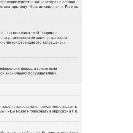
ображение известно как «аватара» и обычно
кие аватары могут быть использованы. Если вы
лённых пользователей: например,
 они установлены её администратором.
инстве конференций это запрещено, и
онференцию форму, и только если
емой анонимными пользователями.
я зарегистрироваться, прежде чем отправить
», «Вы можете голосовать в опросах» и т. п.
собственные сообщения. Вы можете перейти к