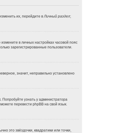
изменить их, перейдите в
Личный раздел
;
ае измените в личных настройках часовой пояс
ут только зарегистрированные пользователи.
неверное, значит, неправильно установлено
к. Попробуйте узнать у администратора
и можете перевести phpBB на свой язык.
чно это звёздочки, квадратики или точки,