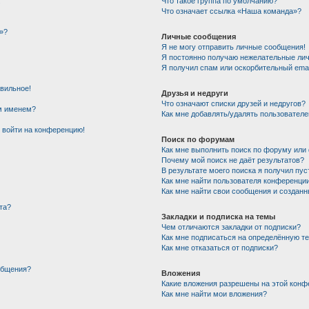
!
Что такое группа по умолчанию?
Что означает ссылка «Наша команда»?
»?
Личные сообщения
Я не могу отправить личные сообщения!
Я постоянно получаю нежелательные ли
Я получил спам или оскорбительный email
авильное!
Друзья и недруги
Что означают списки друзей и недругов?
им именем?
Как мне добавлять/удалять пользователе
т войти на конференцию!
Поиск по форумам
Как мне выполнить поиск по форуму ил
Почему мой поиск не даёт результатов?
В результате моего поиска я получил пус
Как мне найти пользователя конференци
Как мне найти свои сообщения и создан
та?
Закладки и подписка на темы
Чем отличаются закладки от подписки?
Как мне подписаться на определённую т
Как мне отказаться от подписки?
общения?
Вложения
Какие вложения разрешены на этой конф
Как мне найти мои вложения?