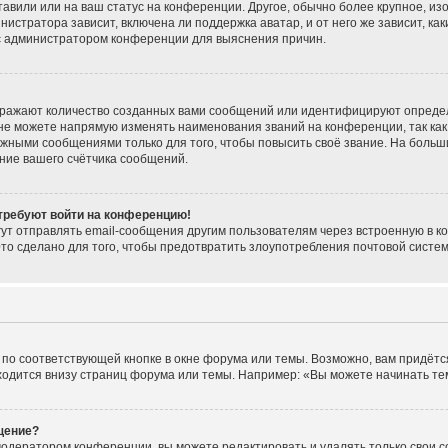
тавили или на ваш статус на конференции. Другое, обычно более крупное, из
нистратора зависит, включена ли поддержка аватар, и от него же зависит, ка
 с администратором конференции для выяснения причин.
тражают количество созданных вами сообщений или идентифицируют опреде
не можете напрямую изменять наименования званий на конференции, так как
жными сообщениями только для того, чтобы повысить своё звание. На больш
ние вашего счётчика сообщений.
 требуют войти на конференцию!
ут отправлять email-сообщения другим пользователям через встроенную в к
Это сделано для того, чтобы предотвратить злоупотребления почтовой сист
по соответствующей кнопке в окне форума или темы. Возможно, вам придётс
одится внизу страниц форума или темы. Например: «Вы можете начинать темы
щение?
модератором конференции, вы можете редактировать и удалять только свои 