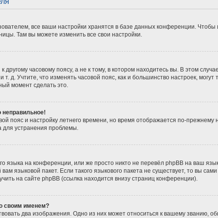
еля
ователем, все ваши настройки хранятся в базе данных конференции. Чтобы 
ницы. Там вы можете изменить все свои настройки.
 другому часовому поясу, а не к тому, в котором находитесь вы. В этом случ
 и т. д. Учтите, что изменять часовой пояс, как и большинство настроек, мог
ный момент сделать это.
о неправильное!
вой пояс и настройку летнего времени, но время отображается по-прежнему 
а для устранения проблемы.
о языка на конференции, или же просто никто не перевёл phpBB на ваш язы
вам языковой пакет. Если такого языкового пакета не существует, то вы сам
ить на сайте phpBB (ссылка находится внизу страниц конференции).
со своим именем?
вовать два изображения. Одно из них может относиться к вашему званию, обы