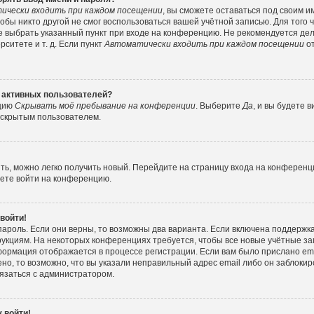
ически входить при каждом посещении
, вы сможете оставаться под своим 
тобы никто другой не смог воспользоваться вашей учётной записью. Для того
е выбрать указанный пункт при входе на конференцию. Не рекомендуется де
ситете и т. д. Если пункт
Автоматически входить при каждом посещении
от
е активных пользователей?
пцию
Скрывать моё пребывание на конференции
. Выберите
Да
, и вы будете
е скрытым пользователем.
ить, можно легко получить новый. Перейдите на страницу входа на конферен
жете войти на конференцию.
 войти!
пароль. Если они верны, то возможны два варианта. Если включена поддержка
рукциям. На некоторых конференциях требуется, чтобы все новые учётные з
формация отображается в процессе регистрации. Если вам было прислано e
но, то возможно, что вы указали неправильный адрес email либо он заблокир
вязаться с администратором.
 войти!