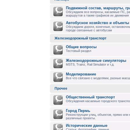
Подвижной состав, маршруты, г
Обсуждаем все вопросы, касаемые ПС, р
маршрутов а также графиков их движения
Автобусное хозяйство и объекты
Обсуждаем дороги, конечные, остановочны
городе связанные с автобусам
Железнодорожный транспорт
Общие вопросы
Тестовый раздел
Железнодорожные симуляторы
MSTS, Trainz, Rail Simulator и т.д.
Моделирование
Все что связано с моделями, разные масшт
Прочее
Общественный транспорт
Обсуждения касаемые городского транспо
Город Пермь
Реконструкции улиц, объектов, прямо или
различные проекты.
Исторические данные
Статьи, фотографии, данные