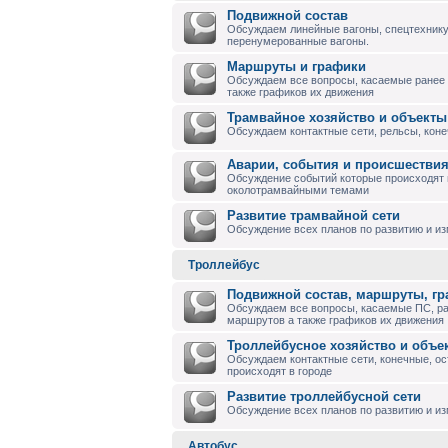
Подвижной состав
Обсуждаем линейные вагоны, спецтехнику
перенумерованные вагоны.
Маршруты и графики
Обсуждаем все вопросы, касаемые ранее
также графиков их движения
Трамвайное хозяйство и объекты
Обсуждаем контактные сети, рельсы, коне
Аварии, события и происшествия
Обсуждение событий которые происходят в
околотрамвайными темами
Развитие трамвайной сети
Обсуждение всех планов по развитию и и
Троллейбус
Подвижной состав, маршруты, г
Обсуждаем все вопросы, касаемые ПС, р
маршрутов а также графиков их движения
Троллейбусное хозяйство и объе
Обсуждаем контактные сети, конечные, ос
происходят в городе
Развитие троллейбусной сети
Обсуждение всех планов по развитию и из
Автобус