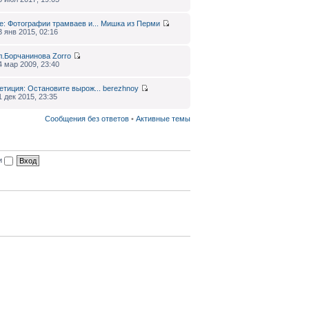
e: Фотографии трамваев и...
Мишка из Перми
3 янв 2015, 02:16
л.Борчанинова
Zorro
4 мар 2009, 23:40
етиция: Остановите вырож...
berezhnoy
1 дек 2015, 23:35
Сообщения без ответов
•
Активные темы
ии