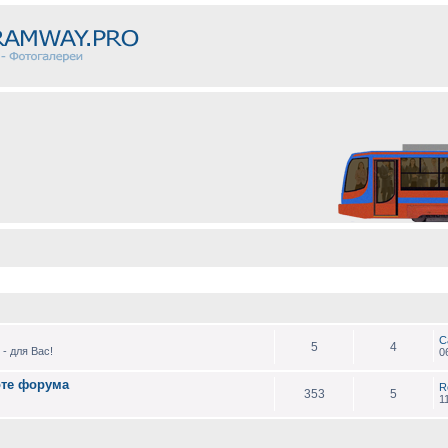
С
5
4
- для Вас!
0
оте форума
R
353
5
1