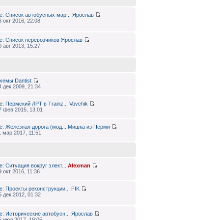
e: Список автобусных мар...
Ярослав
6 окт 2016, 22:08
e: Список перевозчиков
Ярослав
0 авг 2013, 15:27
хемы
Dantist
4 дек 2009, 21:34
e: Пермский ЛРТ в Trainz...
Vovchik
7 фев 2015, 13:01
e: Железная дорога (мод...
Мишка из Перми
1 мар 2017, 11:51
e: Ситуация вокруг элект...
Alexman
9 окт 2016, 11:36
e: Проекты реконструкции...
FIK
5 дек 2012, 01:32
e: Исторические автобусн...
Ярослав
5 июл 2017, 19:05