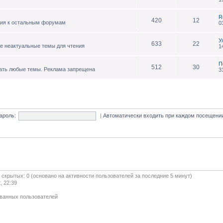
R
420
12
ния к остальным форумам
0
У
633
22
е неактуальные темы для чтения
1
П
512
30
ать любые темы. Реклама запрещена
3
ароль:
|
Автоматически входить при каждом посещен
и скрытых: 0 (основано на активности пользователей за последние 5 минут)
, 22:39
ованных пользователей