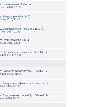
e: Новые вагоны
Alallet
1 фев 2020, 17:39
e: 10 маршрут
Vovchik
2 сен 2015, 21:45
e: Дорожное строительств...
Yuriy
7 июн 2017, 11:31
e: Будни трамвая
troll
2 мар 2016, 23:05
e: О трамвае в Перми кон...
Vovchik
6 фев 2014, 22:28
e: Закрытие троллейбусны...
Dantist
0 фев 2019, 21:22
e: Конкурсы профмастерст...
мастер
9 окт 2015, 23:39
e: Перспективы троллейбу...
Oleja-kid
5 окт 2014, 00:52