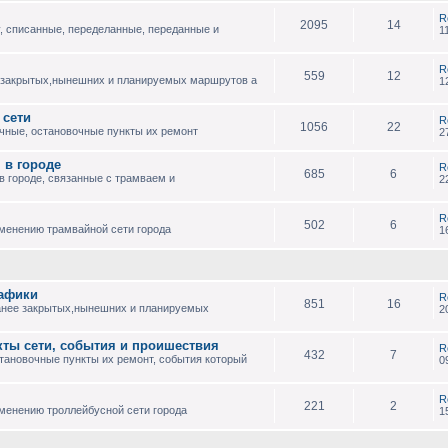
R
2095
14
, списанные, переделанные, переданные и
1
R
559
12
 закрытых,нынешних и планируемых маршрутов а
1
 сети
R
1056
22
чные, остановочные пункты их ремонт
2
 в городе
R
685
6
 городе, связанные с трамваем и
2
R
502
6
зменению трамвайной сети города
1
рафики
R
851
16
анее закрытых,нынешних и планируемых
2
кты сети, события и проишествия
R
432
7
тановочные пункты их ремонт, события который
0
R
221
2
менению троллейбусной сети города
1