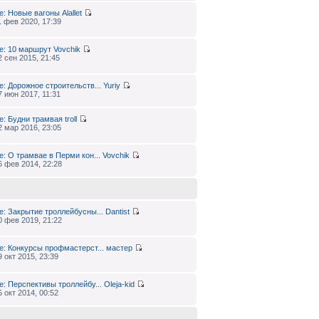
e: Новые вагоны
Alallet
1 фев 2020, 17:39
e: 10 маршрут
Vovchik
2 сен 2015, 21:45
e: Дорожное строительств...
Yuriy
7 июн 2017, 11:31
e: Будни трамвая
troll
2 мар 2016, 23:05
e: О трамвае в Перми кон...
Vovchik
6 фев 2014, 22:28
e: Закрытие троллейбусны...
Dantist
0 фев 2019, 21:22
e: Конкурсы профмастерст...
мастер
9 окт 2015, 23:39
e: Перспективы троллейбу...
Oleja-kid
5 окт 2014, 00:52