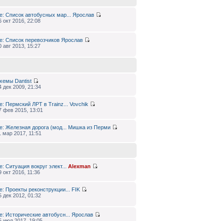
e: Список автобусных мар...
Ярослав
6 окт 2016, 22:08
e: Список перевозчиков
Ярослав
0 авг 2013, 15:27
хемы
Dantist
4 дек 2009, 21:34
e: Пермский ЛРТ в Trainz...
Vovchik
7 фев 2015, 13:01
e: Железная дорога (мод...
Мишка из Перми
1 мар 2017, 11:51
e: Ситуация вокруг элект...
Alexman
9 окт 2016, 11:36
e: Проекты реконструкции...
FIK
5 дек 2012, 01:32
e: Исторические автобусн...
Ярослав
5 июл 2017, 19:05