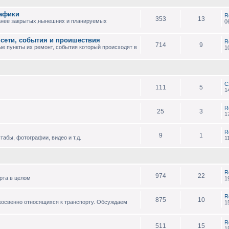
рафики
R
353
13
анее закрытых,нынешних и планируемых
0
 сети, события и проишествия
R
714
9
е пункты их ремонт, события который происходят в
1
С
111
5
1
R
25
3
1
R
9
1
абы, фотографии, видео и т.д.
1
R
974
22
рта в целом
1
R
875
10
 косвенно относящихся к транспорту. Обсуждаем
1
R
511
15
1