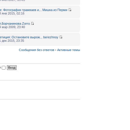
e: Фотографии трамваев и...
Мишка из Перми
3 янв 2015, 02:16
л.Борчанинова
Zorro
4 мар 2009, 23:40
етиция: Остановите вырож...
berezhnoy
1 дек 2015, 23:35
Сообщения без ответов
•
Активные темы
ии