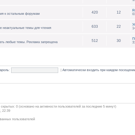
R
420
12
ния к остальным форумам
0
У
633
22
е неактуальные темы для чтения
1
П
512
30
ать любые темы. Реклама запрещена
3
ароль:
|
Автоматически входить при каждом посещен
и скрытых: 0 (основано на активности пользователей за последние 5 минут)
, 22:39
ованных пользователей