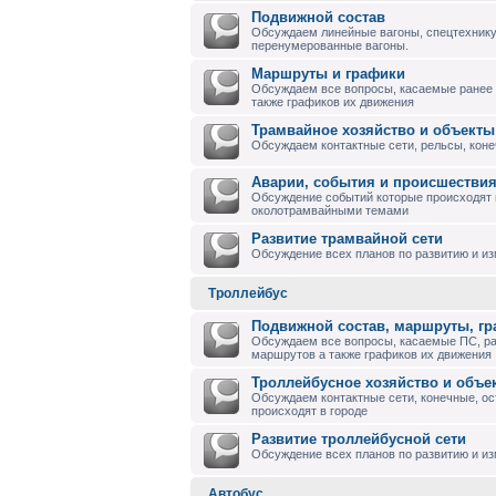
Подвижной состав
Обсуждаем линейные вагоны, спецтехнику
перенумерованные вагоны.
Маршруты и графики
Обсуждаем все вопросы, касаемые ранее
также графиков их движения
Трамвайное хозяйство и объекты
Обсуждаем контактные сети, рельсы, коне
Аварии, события и происшествия
Обсуждение событий которые происходят в
околотрамвайными темами
Развитие трамвайной сети
Обсуждение всех планов по развитию и и
Троллейбус
Подвижной состав, маршруты, г
Обсуждаем все вопросы, касаемые ПС, р
маршрутов а также графиков их движения
Троллейбусное хозяйство и объе
Обсуждаем контактные сети, конечные, ос
происходят в городе
Развитие троллейбусной сети
Обсуждение всех планов по развитию и из
Автобус