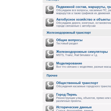
Подвижной состав, маршруты, г
Обсуждаем все вопросы, касаемые ПС, р
маршрутов а также графиков их движения
Автобусное хозяйство и объекты
Обсуждаем дороги, конечные, остановочны
городе связанные с автобусам
Железнодорожный транспорт
Общие вопросы
Тестовый раздел
Железнодорожные симуляторы
MSTS, Trainz, Rail Simulator и т.д.
Моделирование
Все что связано с моделями, разные масшт
Прочее
Общественный транспорт
Обсуждения касаемые городского транспо
Город Пермь
Реконструкции улиц, объектов, прямо или
различные проекты.
Исторические данные
Статьи, фотографии, данные