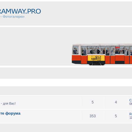
С
5
4
- для Вас!
0
оте форума
R
353
5
1