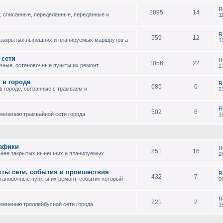
R
2095
14
, списанные, переделанные, переданные и
1
R
559
12
 закрытых,нынешних и планируемых маршрутов а
1
 сети
R
1056
22
чные, остановочные пункты их ремонт
2
 в городе
R
685
6
 городе, связанные с трамваем и
2
R
502
6
зменению трамвайной сети города
1
рафики
R
851
16
анее закрытых,нынешних и планируемых
2
кты сети, события и проишествия
R
432
7
тановочные пункты их ремонт, события который
0
R
221
2
менению троллейбусной сети города
1