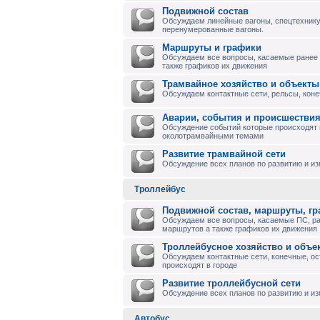
Подвижной состав
Обсуждаем линейные вагоны, спецтехнику
перенумерованные вагоны.
Маршруты и графики
Обсуждаем все вопросы, касаемые ранее
также графиков их движения
Трамвайное хозяйство и объекты
Обсуждаем контактные сети, рельсы, коне
Аварии, события и происшествия
Обсуждение событий которые происходят в
околотрамвайными темами
Развитие трамвайной сети
Обсуждение всех планов по развитию и и
Троллейбус
Подвижной состав, маршруты, г
Обсуждаем все вопросы, касаемые ПС, р
маршрутов а также графиков их движения
Троллейбусное хозяйство и объе
Обсуждаем контактные сети, конечные, ос
происходят в городе
Развитие троллейбусной сети
Обсуждение всех планов по развитию и из
Автобус