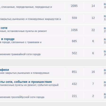
R
2095
14
, списанные, переделанные, переданные и
1
R
559
12
 закрытых,нынешних и планируемых маршрутов а
1
 сети
R
1056
22
чные, остановочные пункты их ремонт
2
 в городе
R
685
6
 городе, связанные с трамваем и
2
R
502
6
зменению трамвайной сети города
1
рафики
R
851
16
анее закрытых,нынешних и планируемых
2
кты сети, события и проишествия
R
432
7
тановочные пункты их ремонт, события который
0
R
221
2
менению троллейбусной сети города
1