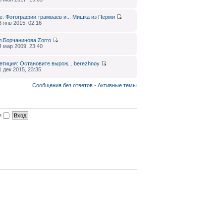
e: Фотографии трамваев и...
Мишка из Перми
3 янв 2015, 02:16
л.Борчанинова
Zorro
4 мар 2009, 23:40
етиция: Остановите вырож...
berezhnoy
1 дек 2015, 23:35
Сообщения без ответов
•
Активные темы
ии