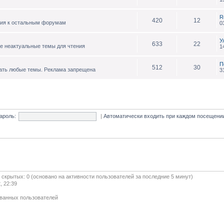
R
420
12
ния к остальным форумам
0
У
633
22
е неактуальные темы для чтения
1
П
512
30
ать любые темы. Реклама запрещена
3
ароль:
|
Автоматически входить при каждом посещен
и скрытых: 0 (основано на активности пользователей за последние 5 минут)
, 22:39
ованных пользователей