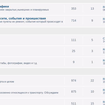
рафики
R
353
13
анее закрытых,нынешних и планируемых
0
 сети, события и проишествия
R
714
9
е пункты их ремонт, события который происходят в
1
С
111
5
1
R
25
3
1
R
9
1
абы, фотографии, видео и т.д.
1
R
974
22
рта в целом
1
R
875
10
 косвенно относящихся к транспорту. Обсуждаем
1
R
511
15
1