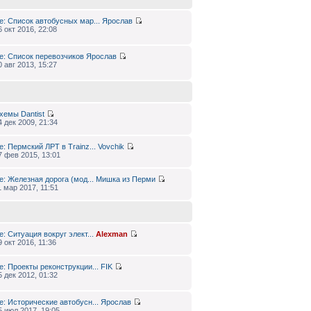
e: Список автобусных мар...
Ярослав
6 окт 2016, 22:08
e: Список перевозчиков
Ярослав
0 авг 2013, 15:27
хемы
Dantist
4 дек 2009, 21:34
e: Пермский ЛРТ в Trainz...
Vovchik
7 фев 2015, 13:01
e: Железная дорога (мод...
Мишка из Перми
1 мар 2017, 11:51
e: Ситуация вокруг элект...
Alexman
9 окт 2016, 11:36
e: Проекты реконструкции...
FIK
5 дек 2012, 01:32
e: Исторические автобусн...
Ярослав
5 июл 2017, 19:05