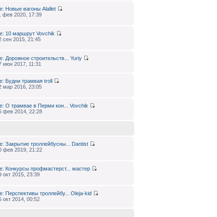
e: Новые вагоны
Alallet
1 фев 2020, 17:39
e: 10 маршрут
Vovchik
2 сен 2015, 21:45
e: Дорожное строительств...
Yuriy
7 июн 2017, 11:31
e: Будни трамвая
troll
2 мар 2016, 23:05
e: О трамвае в Перми кон...
Vovchik
6 фев 2014, 22:28
e: Закрытие троллейбусны...
Dantist
0 фев 2019, 21:22
e: Конкурсы профмастерст...
мастер
9 окт 2015, 23:39
e: Перспективы троллейбу...
Oleja-kid
5 окт 2014, 00:52