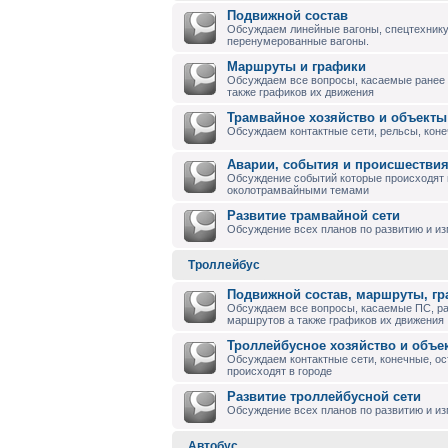
Подвижной состав
Обсуждаем линейные вагоны, спецтехнику
перенумерованные вагоны.
Маршруты и графики
Обсуждаем все вопросы, касаемые ранее
также графиков их движения
Трамвайное хозяйство и объекты
Обсуждаем контактные сети, рельсы, коне
Аварии, события и происшествия
Обсуждение событий которые происходят в
околотрамвайными темами
Развитие трамвайной сети
Обсуждение всех планов по развитию и и
Троллейбус
Подвижной состав, маршруты, г
Обсуждаем все вопросы, касаемые ПС, р
маршрутов а также графиков их движения
Троллейбусное хозяйство и объе
Обсуждаем контактные сети, конечные, ос
происходят в городе
Развитие троллейбусной сети
Обсуждение всех планов по развитию и из
Автобус