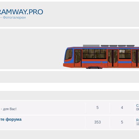
С
5
4
- для Вас!
0
оте форума
R
353
5
1