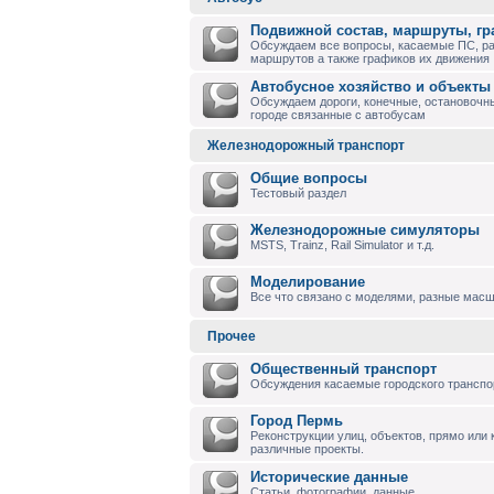
Подвижной состав, маршруты, г
Обсуждаем все вопросы, касаемые ПС, р
маршрутов а также графиков их движения
Автобусное хозяйство и объекты
Обсуждаем дороги, конечные, остановочны
городе связанные с автобусам
Железнодорожный транспорт
Общие вопросы
Тестовый раздел
Железнодорожные симуляторы
MSTS, Trainz, Rail Simulator и т.д.
Моделирование
Все что связано с моделями, разные масшт
Прочее
Общественный транспорт
Обсуждения касаемые городского транспо
Город Пермь
Реконструкции улиц, объектов, прямо или
различные проекты.
Исторические данные
Статьи, фотографии, данные