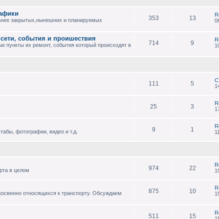
рафики
R
353
13
анее закрытых,нынешних и планируемых
0
 сети, события и проишествия
R
714
9
е пункты их ремонт, события который происходят в
1
С
111
5
1
R
25
3
1
R
9
1
абы, фотографии, видео и т.д.
1
R
974
22
рта в целом
1
R
875
10
 косвенно относящихся к транспорту. Обсуждаем
1
R
511
15
1