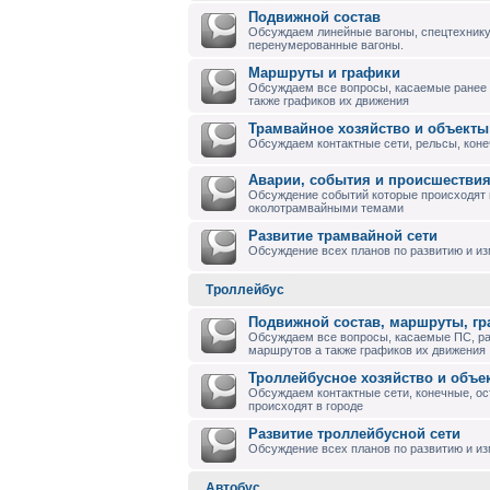
Подвижной состав
Обсуждаем линейные вагоны, спецтехнику
перенумерованные вагоны.
Маршруты и графики
Обсуждаем все вопросы, касаемые ранее
также графиков их движения
Трамвайное хозяйство и объекты
Обсуждаем контактные сети, рельсы, коне
Аварии, события и происшествия
Обсуждение событий которые происходят в
околотрамвайными темами
Развитие трамвайной сети
Обсуждение всех планов по развитию и и
Троллейбус
Подвижной состав, маршруты, г
Обсуждаем все вопросы, касаемые ПС, р
маршрутов а также графиков их движения
Троллейбусное хозяйство и объе
Обсуждаем контактные сети, конечные, ос
происходят в городе
Развитие троллейбусной сети
Обсуждение всех планов по развитию и из
Автобус