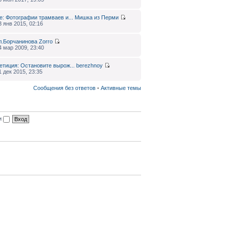
e: Фотографии трамваев и...
Мишка из Перми
3 янв 2015, 02:16
л.Борчанинова
Zorro
4 мар 2009, 23:40
етиция: Остановите вырож...
berezhnoy
1 дек 2015, 23:35
Сообщения без ответов
•
Активные темы
ии