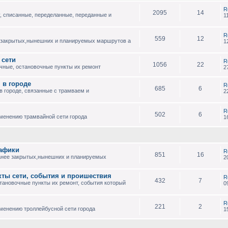
R
2095
14
, списанные, переделанные, переданные и
1
R
559
12
 закрытых,нынешних и планируемых маршрутов а
1
 сети
R
1056
22
чные, остановочные пункты их ремонт
2
 в городе
R
685
6
 городе, связанные с трамваем и
2
R
502
6
зменению трамвайной сети города
1
рафики
R
851
16
анее закрытых,нынешних и планируемых
2
кты сети, события и проишествия
R
432
7
тановочные пункты их ремонт, события который
0
R
221
2
менению троллейбусной сети города
1