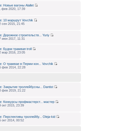
e: Новые вагоны
Alallet
1 фев 2020, 17:39
e: 10 маршрут
Vovchik
2 сен 2015, 21:45
e: Дорожное строительств...
Yuriy
7 июн 2017, 11:31
e: Будни трамвая
troll
2 мар 2016, 23:05
e: О трамвае в Перми кон...
Vovchik
6 фев 2014, 22:28
e: Закрытие троллейбусны...
Dantist
0 фев 2019, 21:22
e: Конкурсы профмастерст...
мастер
9 окт 2015, 23:39
e: Перспективы троллейбу...
Oleja-kid
5 окт 2014, 00:52