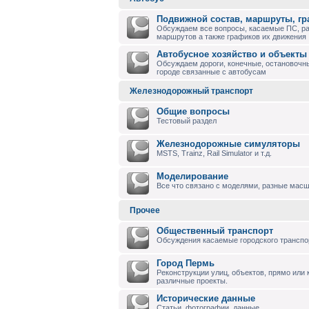
Подвижной состав, маршруты, г
Обсуждаем все вопросы, касаемые ПС, р
маршрутов а также графиков их движения
Автобусное хозяйство и объекты
Обсуждаем дороги, конечные, остановочны
городе связанные с автобусам
Железнодорожный транспорт
Общие вопросы
Тестовый раздел
Железнодорожные симуляторы
MSTS, Trainz, Rail Simulator и т.д.
Моделирование
Все что связано с моделями, разные масшт
Прочее
Общественный транспорт
Обсуждения касаемые городского транспо
Город Пермь
Реконструкции улиц, объектов, прямо или
различные проекты.
Исторические данные
Статьи, фотографии, данные