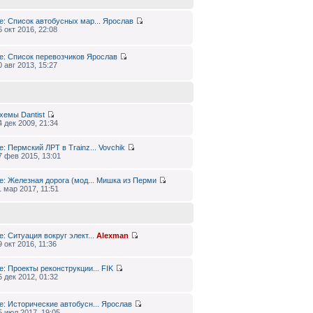
e: Список автобусных мар...
Ярослав
6 окт 2016, 22:08
e: Список перевозчиков
Ярослав
0 авг 2013, 15:27
хемы
Dantist
4 дек 2009, 21:34
e: Пермский ЛРТ в Trainz...
Vovchik
7 фев 2015, 13:01
e: Железная дорога (мод...
Мишка из Перми
1 мар 2017, 11:51
e: Ситуация вокруг элект...
Alexman
9 окт 2016, 11:36
e: Проекты реконструкции...
FIK
5 дек 2012, 01:32
e: Исторические автобусн...
Ярослав
5 июл 2017, 19:05