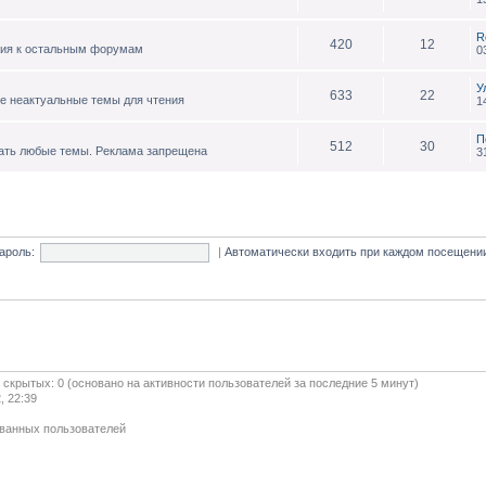
R
420
12
ния к остальным форумам
0
У
633
22
е неактуальные темы для чтения
1
П
512
30
ать любые темы. Реклама запрещена
3
ароль:
|
Автоматически входить при каждом посещен
и скрытых: 0 (основано на активности пользователей за последние 5 минут)
, 22:39
ованных пользователей