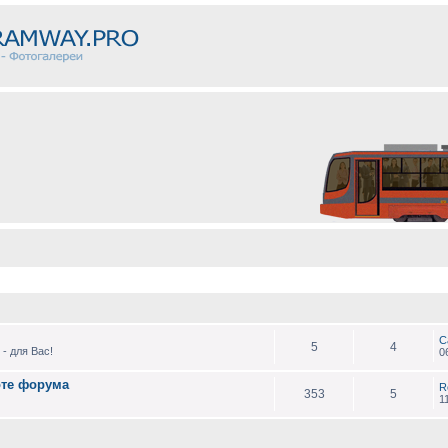
С
5
4
- для Вас!
0
оте форума
R
353
5
1