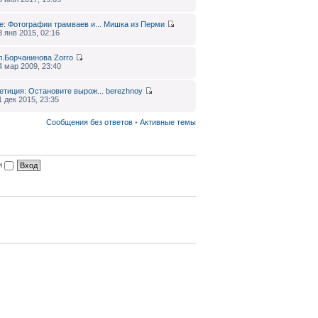
e: Фотографии трамваев и...
Мишка из Перми
3 янв 2015, 02:16
л.Борчанинова
Zorro
4 мар 2009, 23:40
етиция: Остановите вырож...
berezhnoy
1 дек 2015, 23:35
Сообщения без ответов
•
Активные темы
ии