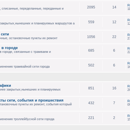
R
2095
14
, списанные, переделанные, переданные и
1
R
559
12
 закрытых,нынешних и планируемых маршрутов а
1
 сети
R
1056
22
чные, остановочные пункты их ремонт
2
 в городе
R
685
6
 городе, связанные с трамваем и
2
R
502
6
зменению трамвайной сети города
1
рафики
R
851
16
анее закрытых,нынешних и планируемых
2
кты сети, события и проишествия
R
432
7
тановочные пункты их ремонт, события который
0
R
221
2
менению троллейбусной сети города
1