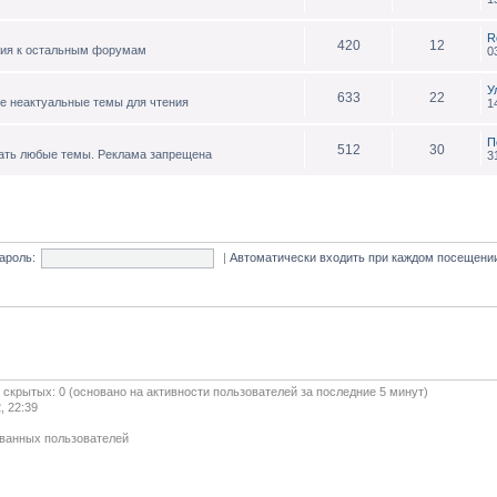
R
420
12
ния к остальным форумам
0
У
633
22
е неактуальные темы для чтения
1
П
512
30
ать любые темы. Реклама запрещена
3
ароль:
|
Автоматически входить при каждом посещен
и скрытых: 0 (основано на активности пользователей за последние 5 минут)
, 22:39
ованных пользователей