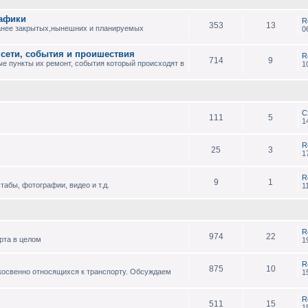
рафики
R
353
13
анее закрытых,нынешних и планируемых
0
 сети, события и проишествия
R
714
9
е пункты их ремонт, события который происходят в
1
С
111
5
1
R
25
3
1
R
9
1
абы, фотографии, видео и т.д.
1
R
974
22
рта в целом
1
R
875
10
 косвенно относящихся к транспорту. Обсуждаем
1
R
511
15
1