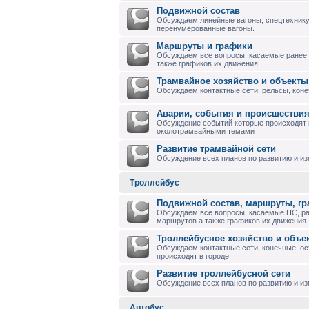
Подвижной состав
Обсуждаем линейные вагоны, спецтехнику
перенумерованные вагоны.
Маршруты и графики
Обсуждаем все вопросы, касаемые ранее
также графиков их движения
Трамвайное хозяйство и объекты
Обсуждаем контактные сети, рельсы, коне
Аварии, события и происшествия
Обсуждение событий которые происходят в
околотрамвайными темами
Развитие трамвайной сети
Обсуждение всех планов по развитию и и
Троллейбус
Подвижной состав, маршруты, г
Обсуждаем все вопросы, касаемые ПС, р
маршрутов а также графиков их движения
Троллейбусное хозяйство и объе
Обсуждаем контактные сети, конечные, ос
происходят в городе
Развитие троллейбусной сети
Обсуждение всех планов по развитию и из
Автобус