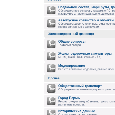
Подвижной состав, маршруты, г
Обсуждаем все вопросы, касаемые ПС, р
маршрутов а также графиков их движения
Автобусное хозяйство и объекты
Обсуждаем дороги, конечные, остановочны
городе связанные с автобусам
Железнодорожный транспорт
Общие вопросы
Тестовый раздел
Железнодорожные симуляторы
MSTS, Trainz, Rail Simulator и т.д.
Моделирование
Все что связано с моделями, разные масшт
Прочее
Общественный транспорт
Обсуждения касаемые городского транспо
Город Пермь
Реконструкции улиц, объектов, прямо или
различные проекты.
Исторические данные
Статьи, фотографии, данные