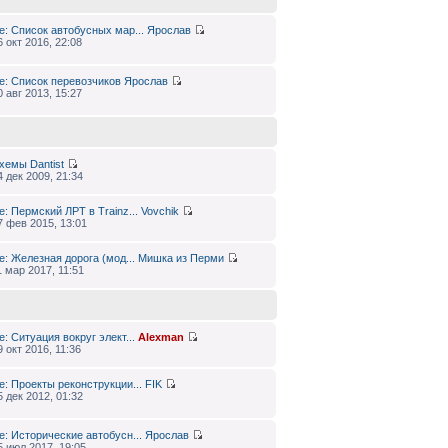
e: Список автобусных мар...
Ярослав
6 окт 2016, 22:08
e: Список перевозчиков
Ярослав
0 авг 2013, 15:27
хемы
Dantist
4 дек 2009, 21:34
e: Пермский ЛРТ в Trainz...
Vovchik
7 фев 2015, 13:01
e: Железная дорога (мод...
Мишка из Перми
1 мар 2017, 11:51
e: Ситуация вокруг элект...
Alexman
9 окт 2016, 11:36
e: Проекты реконструкции...
FIK
5 дек 2012, 01:32
e: Исторические автобусн...
Ярослав
5 июл 2017, 19:05