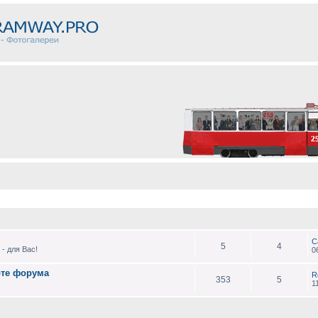
С
5
4
- для Вас!
0
оте форума
R
353
5
1