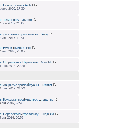
e: Новые вагоны
Alallet
1 фев 2020, 17:39
e: 10 маршрут
Vovchik
2 сен 2015, 21:45
e: Дорожное строительств...
Yuriy
7 июн 2017, 11:31
e: Будни трамвая
troll
2 мар 2016, 23:05
e: О трамвае в Перми кон...
Vovchik
6 фев 2014, 22:28
e: Закрытие троллейбусны...
Dantist
0 фев 2019, 21:22
e: Конкурсы профмастерст...
мастер
9 окт 2015, 23:39
e: Перспективы троллейбу...
Oleja-kid
5 окт 2014, 00:52