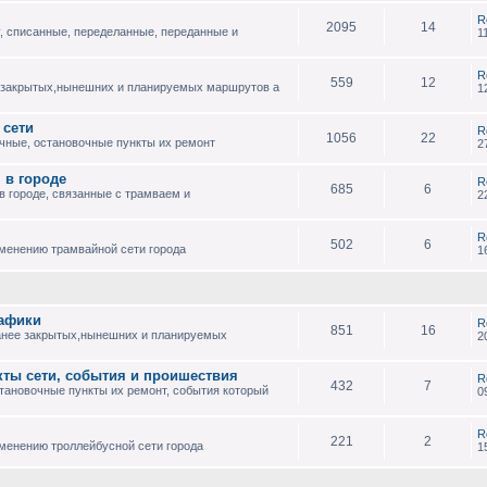
R
2095
14
, списанные, переделанные, переданные и
1
R
559
12
 закрытых,нынешних и планируемых маршрутов а
1
 сети
R
1056
22
чные, остановочные пункты их ремонт
2
 в городе
R
685
6
 городе, связанные с трамваем и
2
R
502
6
зменению трамвайной сети города
1
рафики
R
851
16
анее закрытых,нынешних и планируемых
2
кты сети, события и проишествия
R
432
7
тановочные пункты их ремонт, события который
0
R
221
2
менению троллейбусной сети города
1