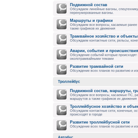
Подвижной состав
Обсуждаем линейные вагоны, спецтехнику
перенумерованные вагоны.
Маршруты и графики
Обсуждаем все вопросы, касаемые ранее
также графиков их движения
Трамвайное хозяйство и объекты
Обсуждаем контактные сети, рельсы, коне
Аварии, события и происшествия
Обсуждение событий которые происходят в
околотрамвайными темами
Развитие трамвайной сети
Обсуждение всех планов по развитию и и
Троллейбус
Подвижной состав, маршруты, г
Обсуждаем все вопросы, касаемые ПС, р
маршрутов а также графиков их движения
Троллейбусное хозяйство и объе
Обсуждаем контактные сети, конечные, ос
происходят в городе
Развитие троллейбусной сети
Обсуждение всех планов по развитию и из
Автобус