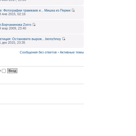
e: Фотографии трамваев и...
Мишка из Перми
3 янв 2015, 02:16
л.Борчанинова
Zorro
4 мар 2009, 23:40
етиция: Остановите вырож...
berezhnoy
1 дек 2015, 23:35
Сообщения без ответов
•
Активные темы
ии