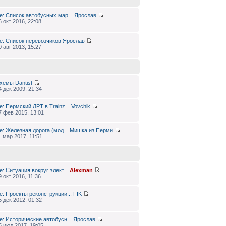
e: Список автобусных мар...
Ярослав
6 окт 2016, 22:08
e: Список перевозчиков
Ярослав
0 авг 2013, 15:27
хемы
Dantist
4 дек 2009, 21:34
e: Пермский ЛРТ в Trainz...
Vovchik
7 фев 2015, 13:01
e: Железная дорога (мод...
Мишка из Перми
1 мар 2017, 11:51
e: Ситуация вокруг элект...
Alexman
9 окт 2016, 11:36
e: Проекты реконструкции...
FIK
5 дек 2012, 01:32
e: Исторические автобусн...
Ярослав
5 июл 2017, 19:05