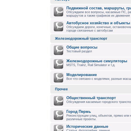
Подвижной состав, маршруты, г
Обсуждаем все вопросы, касаемые ПС, р
маршрутов а также графиков их движения
Автобусное хозяйство и объекты
Обсуждаем дороги, конечные, остановочны
городе связанные с автобусам
Железнодорожный транспорт
Общие вопросы
Тестовый раздел
Железнодорожные симуляторы
MSTS, Trainz, Rail Simulator и т.д.
Моделирование
Все что связано с моделями, разные масшт
Прочее
Общественный транспорт
Обсуждения касаемые городского транспо
Город Пермь
Реконструкции улиц, объектов, прямо или
различные проекты.
Исторические данные
Статьи, фотографии, данные