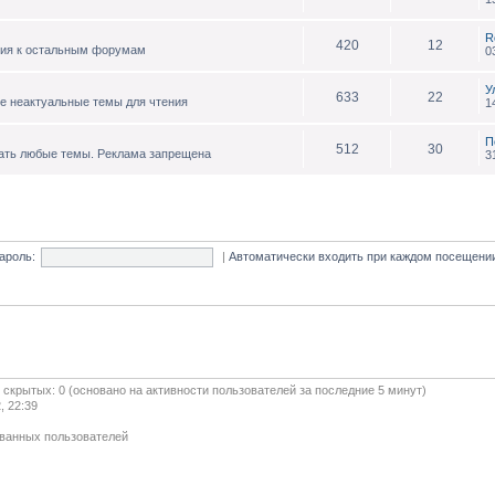
R
420
12
ния к остальным форумам
0
У
633
22
е неактуальные темы для чтения
1
П
512
30
ать любые темы. Реклама запрещена
3
ароль:
|
Автоматически входить при каждом посещен
и скрытых: 0 (основано на активности пользователей за последние 5 минут)
, 22:39
ованных пользователей