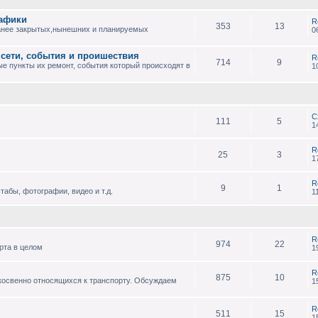
рафики
R
353
13
анее закрытых,нынешних и планируемых
0
 сети, события и проишествия
R
714
9
е пункты их ремонт, события который происходят в
1
С
111
5
1
R
25
3
1
R
9
1
абы, фотографии, видео и т.д.
1
R
974
22
рта в целом
1
R
875
10
 косвенно относящихся к транспорту. Обсуждаем
1
R
511
15
1