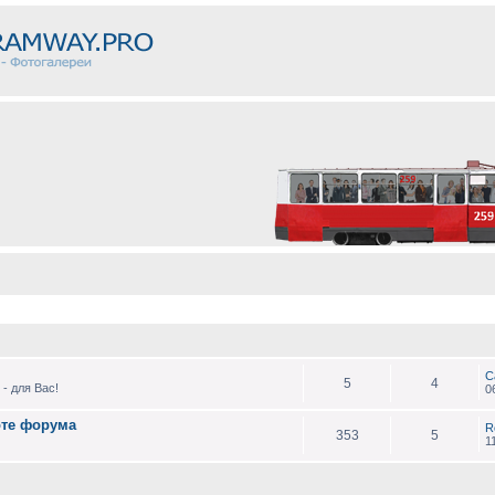
С
5
4
- для Вас!
0
оте форума
R
353
5
1