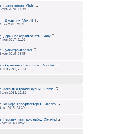
e: Новые вагоны
Alallet
1 фев 2020, 17:39
e: 10 маршрут
Vovchik
2 сен 2015, 21:45
e: Дорожное строительств...
Yuriy
7 июн 2017, 11:31
e: Будни трамвая
troll
2 мар 2016, 23:05
e: О трамвае в Перми кон...
Vovchik
6 фев 2014, 22:28
e: Закрытие троллейбусны...
Dantist
0 фев 2019, 21:22
e: Конкурсы профмастерст...
мастер
9 окт 2015, 23:39
e: Перспективы троллейбу...
Oleja-kid
5 окт 2014, 00:52