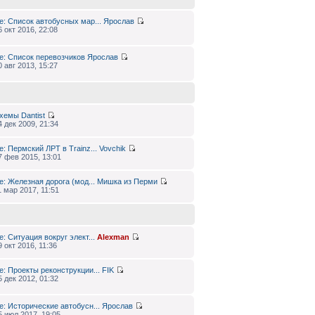
e: Список автобусных мар...
Ярослав
6 окт 2016, 22:08
e: Список перевозчиков
Ярослав
0 авг 2013, 15:27
хемы
Dantist
4 дек 2009, 21:34
e: Пермский ЛРТ в Trainz...
Vovchik
7 фев 2015, 13:01
e: Железная дорога (мод...
Мишка из Перми
1 мар 2017, 11:51
e: Ситуация вокруг элект...
Alexman
9 окт 2016, 11:36
e: Проекты реконструкции...
FIK
5 дек 2012, 01:32
e: Исторические автобусн...
Ярослав
5 июл 2017, 19:05