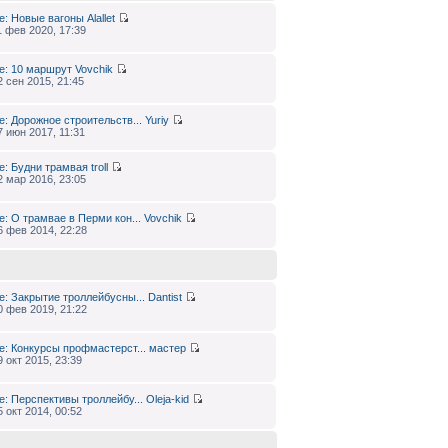
e: Новые вагоны
Alallet
1 фев 2020, 17:39
e: 10 маршрут
Vovchik
2 сен 2015, 21:45
e: Дорожное строительств...
Yuriy
7 июн 2017, 11:31
e: Будни трамвая
troll
2 мар 2016, 23:05
e: О трамвае в Перми кон...
Vovchik
6 фев 2014, 22:28
e: Закрытие троллейбусны...
Dantist
0 фев 2019, 21:22
e: Конкурсы профмастерст...
мастер
9 окт 2015, 23:39
e: Перспективы троллейбу...
Oleja-kid
5 окт 2014, 00:52