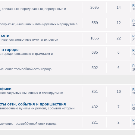
R
2095
14
, списанные, переделанные, переданные и
1
R
559
12
 закрытых,нынешних и планируемых маршрутов а
1
 сети
R
1056
22
чные, остановочные пункты их ремонт
2
 в городе
R
685
6
 городе, связанные с трамваем и
2
R
502
6
зменению трамвайной сети города
1
рафики
R
851
16
анее закрытых,нынешних и планируемых
2
кты сети, события и проишествия
R
432
7
тановочные пункты их ремонт, события который
0
R
221
2
менению троллейбусной сети города
1