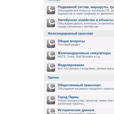
Подвижной состав, маршруты, г
Обсуждаем все вопросы, касаемые ПС, р
маршрутов а также графиков их движения
Автобусное хозяйство и объекты
Обсуждаем дороги, конечные, остановочны
городе связанные с автобусам
Железнодорожный транспорт
Общие вопросы
Тестовый раздел
Железнодорожные симуляторы
MSTS, Trainz, Rail Simulator и т.д.
Моделирование
Все что связано с моделями, разные масшт
Прочее
Общественный транспорт
Обсуждения касаемые городского транспо
Город Пермь
Реконструкции улиц, объектов, прямо или
различные проекты.
Исторические данные
Статьи, фотографии, данные