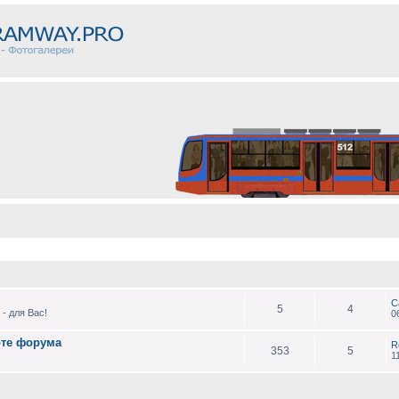
С
5
4
- для Вас!
0
оте форума
R
353
5
1