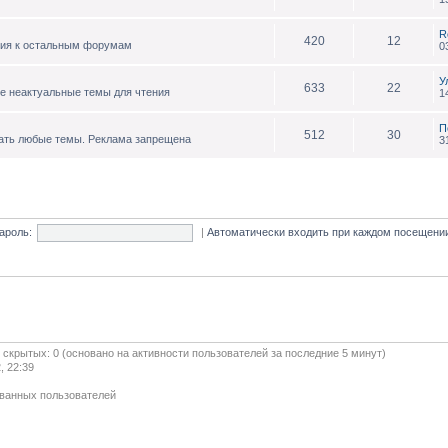
R
420
12
ния к остальным форумам
0
У
633
22
е неактуальные темы для чтения
1
П
512
30
ать любые темы. Реклама запрещена
3
ароль:
|
Автоматически входить при каждом посещен
и скрытых: 0 (основано на активности пользователей за последние 5 минут)
, 22:39
ованных пользователей