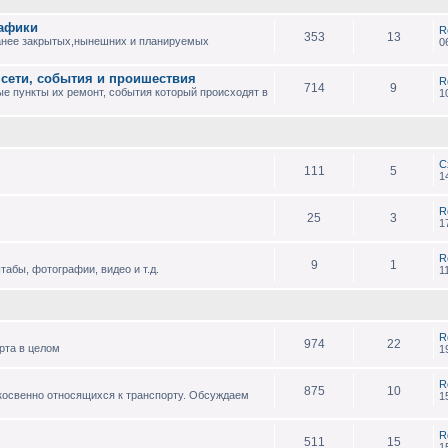
рафики
R
353
13
анее закрытых,нынешних и планируемых
0
 сети, события и проишествия
R
714
9
е пункты их ремонт, события который происходят в
1
С
111
5
1
R
25
3
1
R
9
1
абы, фотографии, видео и т.д.
1
R
974
22
рта в целом
1
R
875
10
 косвенно относящихся к транспорту. Обсуждаем
1
R
511
15
1