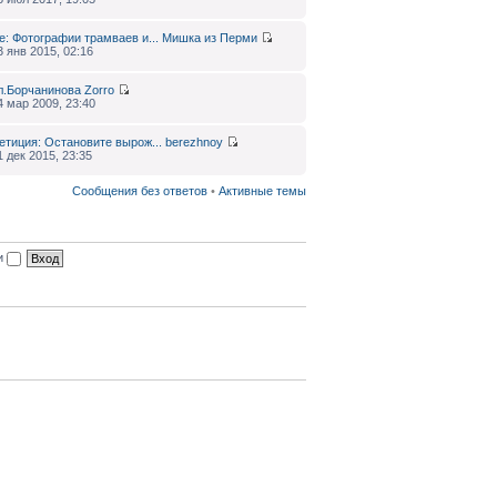
e: Фотографии трамваев и...
Мишка из Перми
3 янв 2015, 02:16
л.Борчанинова
Zorro
4 мар 2009, 23:40
етиция: Остановите вырож...
berezhnoy
1 дек 2015, 23:35
Сообщения без ответов
•
Активные темы
ии