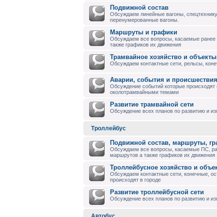
Подвижной состав
Обсуждаем линейные вагоны, спецтехнику
перенумерованные вагоны.
Маршруты и графики
Обсуждаем все вопросы, касаемые ранее
также графиков их движения
Трамвайное хозяйство и объекты
Обсуждаем контактные сети, рельсы, коне
Аварии, события и происшествия
Обсуждение событий которые происходят в
околотрамвайными темами
Развитие трамвайной сети
Обсуждение всех планов по развитию и и
Троллейбус
Подвижной состав, маршруты, г
Обсуждаем все вопросы, касаемые ПС, р
маршрутов а также графиков их движения
Троллейбусное хозяйство и объе
Обсуждаем контактные сети, конечные, ос
происходят в городе
Развитие троллейбусной сети
Обсуждение всех планов по развитию и из
Автобус