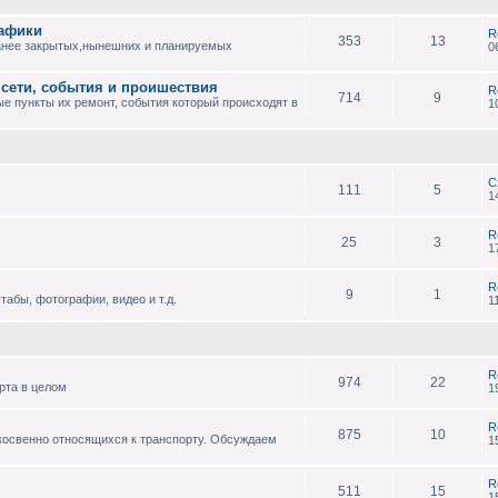
рафики
R
353
13
анее закрытых,нынешних и планируемых
0
 сети, события и проишествия
R
714
9
е пункты их ремонт, события который происходят в
1
С
111
5
1
R
25
3
1
R
9
1
абы, фотографии, видео и т.д.
1
R
974
22
рта в целом
1
R
875
10
 косвенно относящихся к транспорту. Обсуждаем
1
R
511
15
1