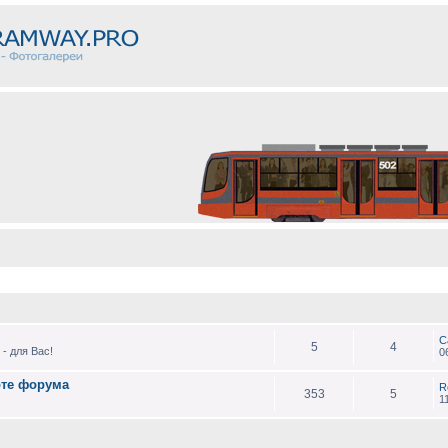
С
5
4
- для Вас!
0
оте форума
R
353
5
1