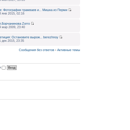
e: Фотографии трамваев и...
Мишка из Перми
3 янв 2015, 02:16
л.Борчанинова
Zorro
4 мар 2009, 23:40
етиция: Остановите вырож...
berezhnoy
1 дек 2015, 23:35
Сообщения без ответов
•
Активные темы
ии