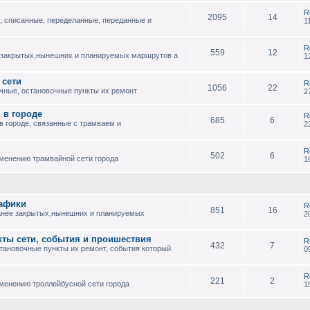
R
2095
14
, списанные, переделанные, переданные и
1
R
559
12
 закрытых,нынешних и планируемых маршрутов а
1
 сети
R
1056
22
чные, остановочные пункты их ремонт
2
 в городе
R
685
6
 городе, связанные с трамваем и
2
R
502
6
зменению трамвайной сети города
1
рафики
R
851
16
анее закрытых,нынешних и планируемых
2
кты сети, события и проишествия
R
432
7
тановочные пункты их ремонт, события который
0
R
221
2
менению троллейбусной сети города
1