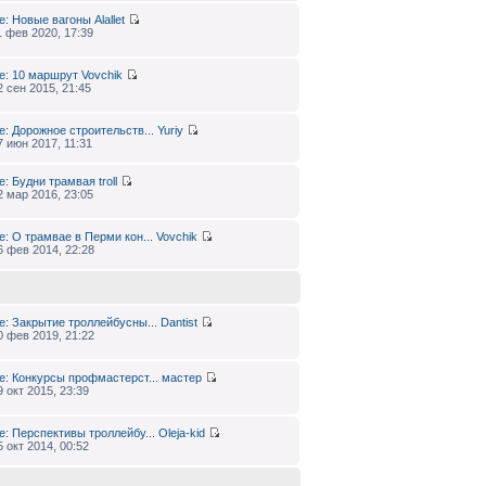
e: Новые вагоны
Alallet
1 фев 2020, 17:39
e: 10 маршрут
Vovchik
2 сен 2015, 21:45
e: Дорожное строительств...
Yuriy
7 июн 2017, 11:31
e: Будни трамвая
troll
2 мар 2016, 23:05
e: О трамвае в Перми кон...
Vovchik
6 фев 2014, 22:28
e: Закрытие троллейбусны...
Dantist
0 фев 2019, 21:22
e: Конкурсы профмастерст...
мастер
9 окт 2015, 23:39
e: Перспективы троллейбу...
Oleja-kid
5 окт 2014, 00:52