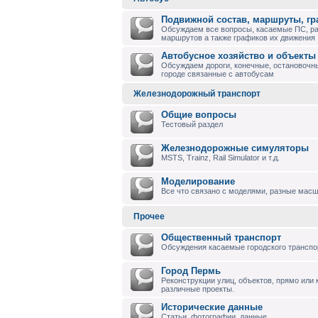
Подвижной состав, маршруты, г
Обсуждаем все вопросы, касаемые ПС, р
маршрутов а также графиков их движения
Автобусное хозяйство и объекты
Обсуждаем дороги, конечные, остановочны
городе связанные с автобусам
Железнодорожный транспорт
Общие вопросы
Тестовый раздел
Железнодорожные симуляторы
MSTS, Trainz, Rail Simulator и т.д.
Моделирование
Все что связано с моделями, разные масшт
Прочее
Общественный транспорт
Обсуждения касаемые городского транспо
Город Пермь
Реконструкции улиц, объектов, прямо или
различные проекты.
Исторические данные
Статьи, фотографии, данные