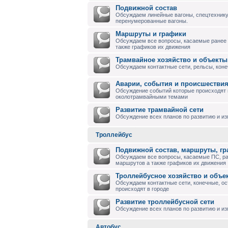
Подвижной состав
Обсуждаем линейные вагоны, спецтехнику
перенумерованные вагоны.
Маршруты и графики
Обсуждаем все вопросы, касаемые ранее
также графиков их движения
Трамвайное хозяйство и объекты
Обсуждаем контактные сети, рельсы, коне
Аварии, события и происшествия
Обсуждение событий которые происходят в
околотрамвайными темами
Развитие трамвайной сети
Обсуждение всех планов по развитию и и
Троллейбус
Подвижной состав, маршруты, г
Обсуждаем все вопросы, касаемые ПС, р
маршрутов а также графиков их движения
Троллейбусное хозяйство и объе
Обсуждаем контактные сети, конечные, ос
происходят в городе
Развитие троллейбусной сети
Обсуждение всех планов по развитию и из
Автобус