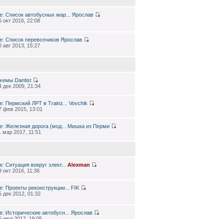
e: Список автобусных мар...
Ярослав
6 окт 2016, 22:08
e: Список перевозчиков
Ярослав
0 авг 2013, 15:27
хемы
Dantist
4 дек 2009, 21:34
e: Пермский ЛРТ в Trainz...
Vovchik
7 фев 2015, 13:01
e: Железная дорога (мод...
Мишка из Перми
1 мар 2017, 11:51
e: Ситуация вокруг элект...
Alexman
9 окт 2016, 11:36
e: Проекты реконструкции...
FIK
5 дек 2012, 01:32
e: Исторические автобусн...
Ярослав
5 июл 2017, 19:05