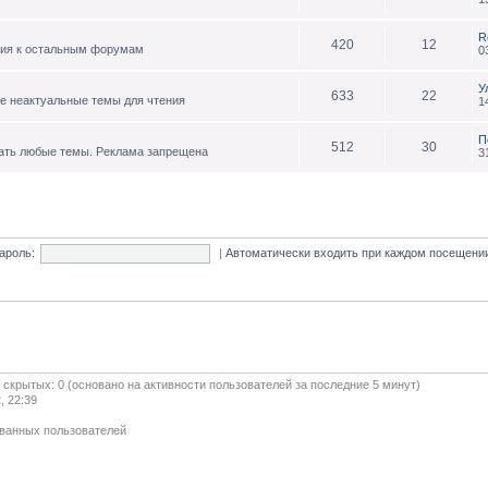
R
420
12
ния к остальным форумам
0
У
633
22
е неактуальные темы для чтения
1
П
512
30
ать любые темы. Реклама запрещена
3
ароль:
|
Автоматически входить при каждом посещен
и скрытых: 0 (основано на активности пользователей за последние 5 минут)
, 22:39
ованных пользователей