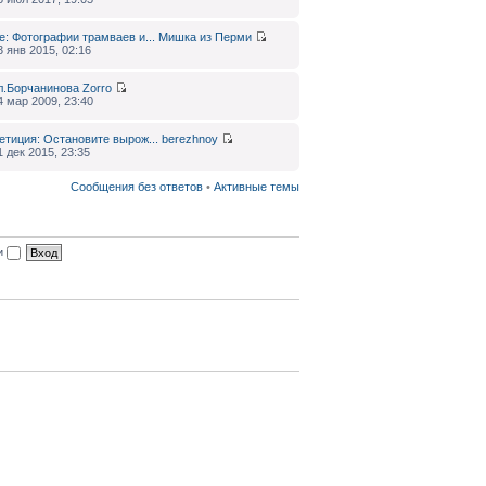
e: Фотографии трамваев и...
Мишка из Перми
3 янв 2015, 02:16
л.Борчанинова
Zorro
4 мар 2009, 23:40
етиция: Остановите вырож...
berezhnoy
1 дек 2015, 23:35
Сообщения без ответов
•
Активные темы
ии