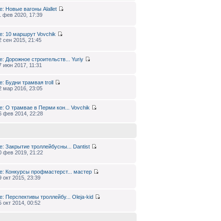
e: Новые вагоны
Alallet
1 фев 2020, 17:39
e: 10 маршрут
Vovchik
2 сен 2015, 21:45
e: Дорожное строительств...
Yuriy
7 июн 2017, 11:31
e: Будни трамвая
troll
2 мар 2016, 23:05
e: О трамвае в Перми кон...
Vovchik
6 фев 2014, 22:28
e: Закрытие троллейбусны...
Dantist
0 фев 2019, 21:22
e: Конкурсы профмастерст...
мастер
9 окт 2015, 23:39
e: Перспективы троллейбу...
Oleja-kid
5 окт 2014, 00:52