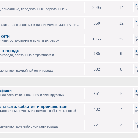
R
2095
14
, списанные, переделанные, переданные и
1
R
559
12
 закрытых,нынешних и планируемых маршрутов а
1
 сети
R
1056
22
чные, остановочные пункты их ремонт
2
 в городе
R
685
6
 городе, связанные с трамваем и
2
R
502
6
зменению трамвайной сети города
1
рафики
R
851
16
анее закрытых,нынешних и планируемых
2
кты сети, события и проишествия
R
432
7
тановочные пункты их ремонт, события который
0
R
221
2
менению троллейбусной сети города
1