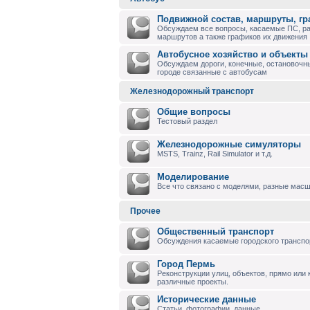
Подвижной состав, маршруты, г
Обсуждаем все вопросы, касаемые ПС, р
маршрутов а также графиков их движения
Автобусное хозяйство и объекты
Обсуждаем дороги, конечные, остановочны
городе связанные с автобусам
Железнодорожный транспорт
Общие вопросы
Тестовый раздел
Железнодорожные симуляторы
MSTS, Trainz, Rail Simulator и т.д.
Моделирование
Все что связано с моделями, разные масшт
Прочее
Общественный транспорт
Обсуждения касаемые городского транспо
Город Пермь
Реконструкции улиц, объектов, прямо или
различные проекты.
Исторические данные
Статьи, фотографии, данные