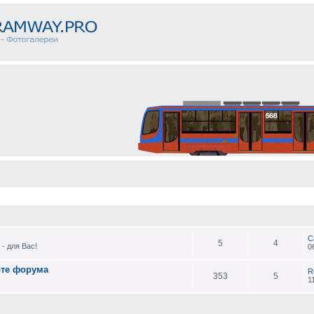
С
5
4
- для Вас!
0
оте форума
R
353
5
1