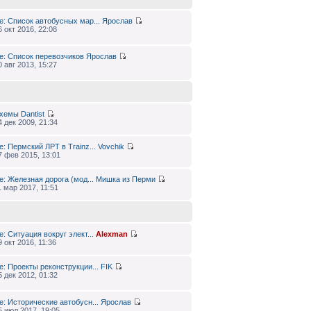
e: Список автобусных мар...
Ярослав
6 окт 2016, 22:08
e: Список перевозчиков
Ярослав
0 авг 2013, 15:27
хемы
Dantist
4 дек 2009, 21:34
e: Пермский ЛРТ в Trainz...
Vovchik
7 фев 2015, 13:01
e: Железная дорога (мод...
Мишка из Перми
1 мар 2017, 11:51
e: Ситуация вокруг элект...
Alexman
9 окт 2016, 11:36
e: Проекты реконструкции...
FIK
5 дек 2012, 01:32
e: Исторические автобусн...
Ярослав
5 июл 2017, 19:05