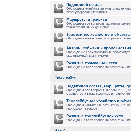
Подвижной состав
Обсуждаем линейные вагоны, спецтехнику
перенумерованные вагоны.
Маршруты и графики
Обсуждаем все вопросы, касаемые ранее
также графиков их движения
Трамвайное хозяйство и объекты
Обсуждаем контактные сети, рельсы, коне
Аварии, события и происшествия
Обсуждение событий которые происходят в
околотрамвайными темами
Развитие трамвайной сети
Обсуждение всех планов по развитию и и
Троллейбус
Подвижной состав, маршруты, г
Обсуждаем все вопросы, касаемые ПС, р
маршрутов а также графиков их движения
Троллейбусное хозяйство и объе
Обсуждаем контактные сети, конечные, ос
происходят в городе
Развитие троллейбусной сети
Обсуждение всех планов по развитию и из
Автобус