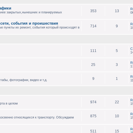
рафики
R
353
13
анее закрытых,нынешних и планируемых
0
 сети, события и проишествия
R
714
9
е пункты их ремонт, события который происходят в
1
С
111
5
1
R
25
3
1
R
9
1
абы, фотографии, видео и т.д.
1
R
974
22
рта в целом
1
R
875
10
 косвенно относящихся к транспорту. Обсуждаем
1
R
511
15
1