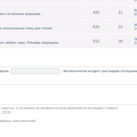
R
420
12
ния к остальным форумам
0
У
633
22
е неактуальные темы для чтения
1
П
512
30
ать любые темы. Реклама запрещена
3
ароль:
|
Автоматически входить при каждом посещен
и скрытых: 0 (основано на активности пользователей за последние 5 минут)
, 22:39
ованных пользователей