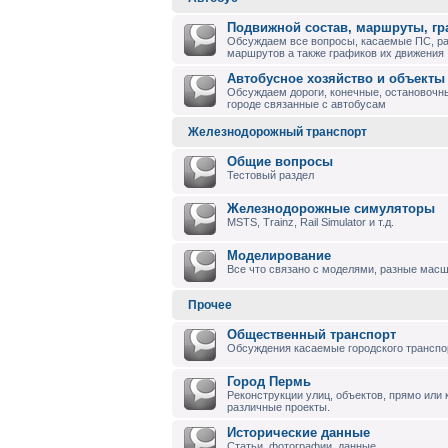
Подвижной состав, маршруты, г
Обсуждаем все вопросы, касаемые ПС, р
маршрутов а также графиков их движения
Автобусное хозяйство и объекты
Обсуждаем дороги, конечные, остановочны
городе связанные с автобусам
Железнодорожный транспорт
Общие вопросы
Тестовый раздел
Железнодорожные симуляторы
MSTS, Trainz, Rail Simulator и т.д.
Моделирование
Все что связано с моделями, разные масшт
Прочее
Общественный транспорт
Обсуждения касаемые городского транспо
Город Пермь
Реконструкции улиц, объектов, прямо или
различные проекты.
Исторические данные
Статьи, фотографии, данные