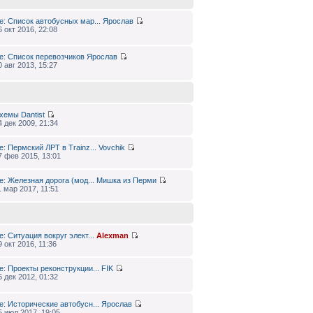
e: Список автобусных мар...
Ярослав
6 окт 2016, 22:08
e: Список перевозчиков
Ярослав
0 авг 2013, 15:27
хемы
Dantist
4 дек 2009, 21:34
e: Пермский ЛРТ в Trainz...
Vovchik
7 фев 2015, 13:01
e: Железная дорога (мод...
Мишка из Перми
1 мар 2017, 11:51
e: Ситуация вокруг элект...
Alexman
9 окт 2016, 11:36
e: Проекты реконструкции...
FIK
5 дек 2012, 01:32
e: Исторические автобусн...
Ярослав
5 июл 2017, 19:05