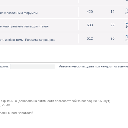
R
420
12
ния к остальным форумам
0
У
633
22
е неактуальные темы для чтения
1
П
512
30
ать любые темы. Реклама запрещена
3
ароль:
|
Автоматически входить при каждом посещен
и скрытых: 0 (основано на активности пользователей за последние 5 минут)
, 22:39
ованных пользователей