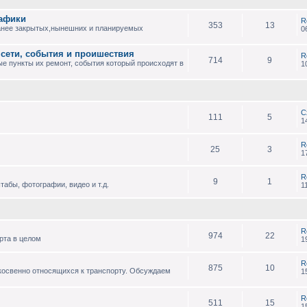
рафики
R
353
13
анее закрытых,нынешних и планируемых
0
 сети, события и проишествия
R
714
9
е пункты их ремонт, события который происходят в
1
С
111
5
1
R
25
3
1
R
9
1
абы, фотографии, видео и т.д.
1
R
974
22
рта в целом
1
R
875
10
 косвенно относящихся к транспорту. Обсуждаем
1
R
511
15
1