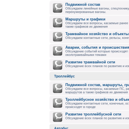
Подвижной состав
Обсуждаем линейные вагоны, спецтехнику
перенумерованные вагоны.
Маршруты и графики
Обсуждаем все вопросы, касаемые ранее
также графиков их движения
Трамвайное хозяйство и объекты
Обсуждаем контактные сети, рельсы, коне
Аварии, события и происшествия
Обсуждение событий которые происходят в
околотрамвайными темами
Развитие трамвайной сети
Обсуждение всех планов по развитию и и
Троллейбус
Подвижной состав, маршруты, г
Обсуждаем все вопросы, касаемые ПС, р
маршрутов а также графиков их движения
Троллейбусное хозяйство и объе
Обсуждаем контактные сети, конечные, ос
происходят в городе
Развитие троллейбусной сети
Обсуждение всех планов по развитию и из
Автобус