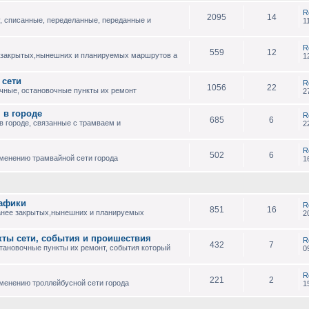
R
2095
14
, списанные, переделанные, переданные и
1
R
559
12
 закрытых,нынешних и планируемых маршрутов а
1
 сети
R
1056
22
чные, остановочные пункты их ремонт
2
 в городе
R
685
6
 городе, связанные с трамваем и
2
R
502
6
зменению трамвайной сети города
1
рафики
R
851
16
анее закрытых,нынешних и планируемых
2
кты сети, события и проишествия
R
432
7
тановочные пункты их ремонт, события который
0
R
221
2
менению троллейбусной сети города
1