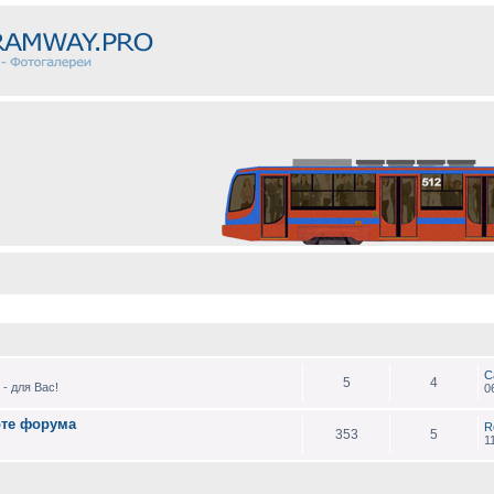
С
5
4
- для Вас!
0
оте форума
R
353
5
1