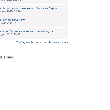
e: Фотографии трамваев и...
Мишка из Перми
3 янв 2015, 02:16
л.Борчанинова
Zorro
4 мар 2009, 23:40
етиция: Остановите вырож...
berezhnoy
1 дек 2015, 23:35
Сообщения без ответов
•
Активные темы
ии