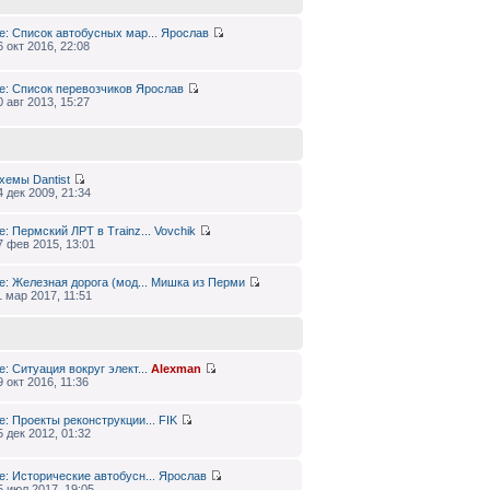
e: Список автобусных мар...
Ярослав
6 окт 2016, 22:08
e: Список перевозчиков
Ярослав
0 авг 2013, 15:27
хемы
Dantist
4 дек 2009, 21:34
e: Пермский ЛРТ в Trainz...
Vovchik
7 фев 2015, 13:01
e: Железная дорога (мод...
Мишка из Перми
1 мар 2017, 11:51
e: Ситуация вокруг элект...
Alexman
9 окт 2016, 11:36
e: Проекты реконструкции...
FIK
5 дек 2012, 01:32
e: Исторические автобусн...
Ярослав
5 июл 2017, 19:05