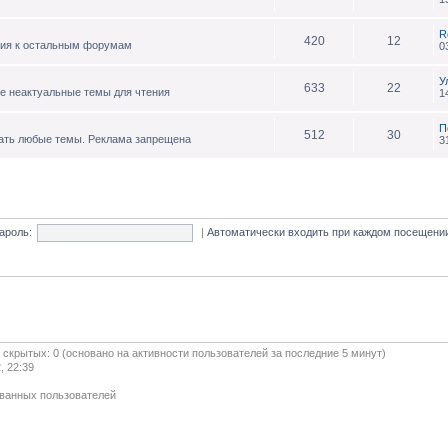
R
420
12
ния к остальным форумам
0
У
633
22
е неактуальные темы для чтения
1
П
512
30
ать любые темы. Реклама запрещена
3
ароль:
|
Автоматически входить при каждом посещен
и скрытых: 0 (основано на активности пользователей за последние 5 минут)
, 22:39
ованных пользователей