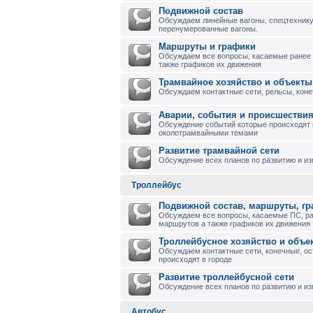
Подвижной состав
Обсуждаем линейные вагоны, спецтехнику
перенумерованные вагоны.
Маршруты и графики
Обсуждаем все вопросы, касаемые ранее
также графиков их движения
Трамвайное хозяйство и объекты
Обсуждаем контактные сети, рельсы, коне
Аварии, события и происшествия
Обсуждение событий которые происходят в
околотрамвайными темами
Развитие трамвайной сети
Обсуждение всех планов по развитию и и
Троллейбус
Подвижной состав, маршруты, г
Обсуждаем все вопросы, касаемые ПС, р
маршрутов а также графиков их движения
Троллейбусное хозяйство и объе
Обсуждаем контактные сети, конечные, ос
происходят в городе
Развитие троллейбусной сети
Обсуждение всех планов по развитию и из
Автобус