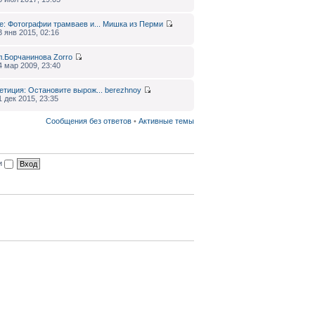
e: Фотографии трамваев и...
Мишка из Перми
3 янв 2015, 02:16
л.Борчанинова
Zorro
4 мар 2009, 23:40
етиция: Остановите вырож...
berezhnoy
1 дек 2015, 23:35
Сообщения без ответов
•
Активные темы
ии