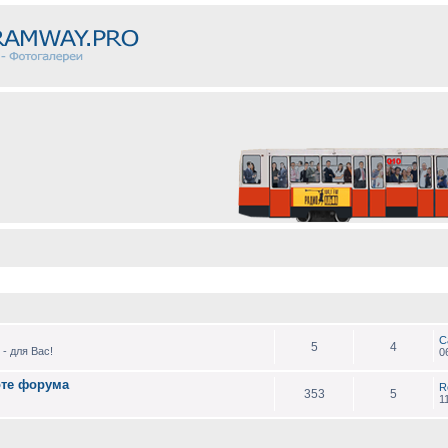
С
5
4
- для Вас!
0
оте форума
R
353
5
1