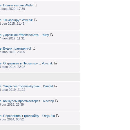
e: Новые вагоны
Alallet
1 фев 2020, 17:39
e: 10 маршрут
Vovchik
2 сен 2015, 21:45
e: Дорожное строительств...
Yuriy
7 июн 2017, 11:31
e: Будни трамвая
troll
2 мар 2016, 23:05
e: О трамвае в Перми кон...
Vovchik
6 фев 2014, 22:28
e: Закрытие троллейбусны...
Dantist
0 фев 2019, 21:22
e: Конкурсы профмастерст...
мастер
9 окт 2015, 23:39
e: Перспективы троллейбу...
Oleja-kid
5 окт 2014, 00:52