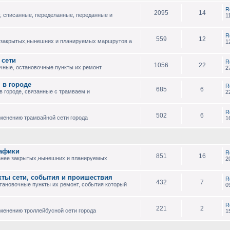
R
2095
14
, списанные, переделанные, переданные и
1
R
559
12
 закрытых,нынешних и планируемых маршрутов а
1
 сети
R
1056
22
чные, остановочные пункты их ремонт
2
 в городе
R
685
6
 городе, связанные с трамваем и
2
R
502
6
зменению трамвайной сети города
1
рафики
R
851
16
анее закрытых,нынешних и планируемых
2
кты сети, события и проишествия
R
432
7
тановочные пункты их ремонт, события который
0
R
221
2
менению троллейбусной сети города
1