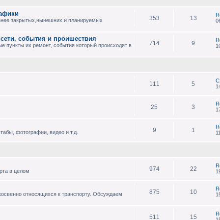
рафики
R
353
13
анее закрытых,нынешних и планируемых
0
 сети, события и проишествия
R
714
9
е пункты их ремонт, события который происходят в
1
С
111
5
1
R
25
3
1
R
9
1
абы, фотографии, видео и т.д.
1
R
974
22
рта в целом
1
R
875
10
 косвенно относящихся к транспорту. Обсуждаем
1
R
511
15
1