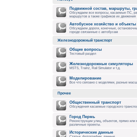
Подвижной состав, маршруты, г
Обсуждаем все вопросы, касаемые ПС, р
маршрутов а также графиков их движения
Автобусное хозяйство и объекты
Обсуждаем дороги, конечные, остановочны
городе связанные с автобусам
Железнодорожный транспорт
Общие вопросы
Тестовый раздел
Железнодорожные симуляторы
MSTS, Trainz, Rail Simulator и т.д.
Моделирование
Все что связано с моделями, разные масшт
Прочее
Общественный транспорт
Обсуждения касаемые городского транспо
Город Пермь
Реконструкции улиц, объектов, прямо или
различные проекты.
Исторические данные
Статьи, фотографии, данные