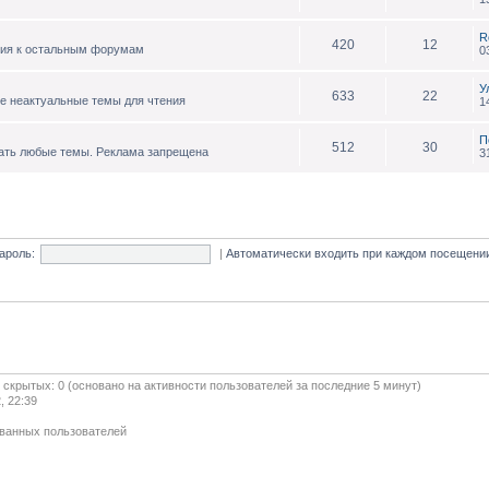
R
420
12
ния к остальным форумам
0
У
633
22
е неактуальные темы для чтения
1
П
512
30
ать любые темы. Реклама запрещена
3
ароль:
|
Автоматически входить при каждом посещен
и скрытых: 0 (основано на активности пользователей за последние 5 минут)
, 22:39
ованных пользователей