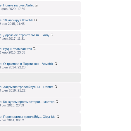
e: Новые вагоны
Alallet
1 фев 2020, 17:39
e: 10 маршрут
Vovchik
2 сен 2015, 21:45
e: Дорожное строительств...
Yuriy
7 июн 2017, 11:31
e: Будни трамвая
troll
2 мар 2016, 23:05
e: О трамвае в Перми кон...
Vovchik
6 фев 2014, 22:28
e: Закрытие троллейбусны...
Dantist
0 фев 2019, 21:22
e: Конкурсы профмастерст...
мастер
9 окт 2015, 23:39
e: Перспективы троллейбу...
Oleja-kid
5 окт 2014, 00:52