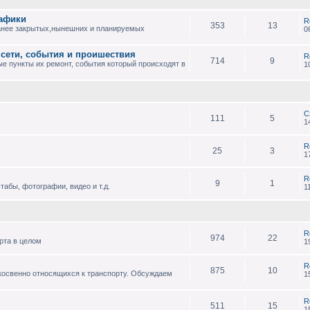
рафики
R
353
13
анее закрытых,нынешних и планируемых
0
 сети, события и проишествия
R
714
9
е пункты их ремонт, события который происходят в
1
С
111
5
1
R
25
3
1
R
9
1
абы, фотографии, видео и т.д.
1
R
974
22
рта в целом
1
R
875
10
 косвенно относящихся к транспорту. Обсуждаем
1
R
511
15
1