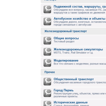
Подвижной состав, маршруты, г
Обсуждаем все вопросы, касаемые ПС, р
маршрутов а также графиков их движения
Автобусное хозяйство и объекты
Обсуждаем дороги, конечные, остановочны
городе связанные с автобусам
Железнодорожный транспорт
Общие вопросы
Тестовый раздел
Железнодорожные симуляторы
MSTS, Trainz, Rail Simulator и т.д.
Моделирование
Все что связано с моделями, разные масшт
Прочее
Общественный транспорт
Обсуждения касаемые городского транспо
Город Пермь
Реконструкции улиц, объектов, прямо или
различные проекты.
Исторические данные
Статьи, фотографии, данные