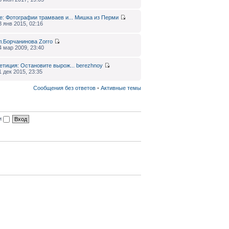
e: Фотографии трамваев и...
Мишка из Перми
3 янв 2015, 02:16
л.Борчанинова
Zorro
4 мар 2009, 23:40
етиция: Остановите вырож...
berezhnoy
1 дек 2015, 23:35
Сообщения без ответов
•
Активные темы
ии