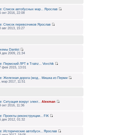
e: Список автобусных мар...
Ярослав
6 окт 2016, 22:08
e: Список перевозчиков
Ярослав
0 авг 2013, 15:27
хемы
Dantist
4 дек 2009, 21:34
e: Пермский ЛРТ в Trainz...
Vovchik
7 фев 2015, 13:01
e: Железная дорога (мод...
Мишка из Перми
1 мар 2017, 11:51
e: Ситуация вокруг элект...
Alexman
9 окт 2016, 11:36
e: Проекты реконструкции...
FIK
5 дек 2012, 01:32
e: Исторические автобусн...
Ярослав
5 июл 2017, 19:05