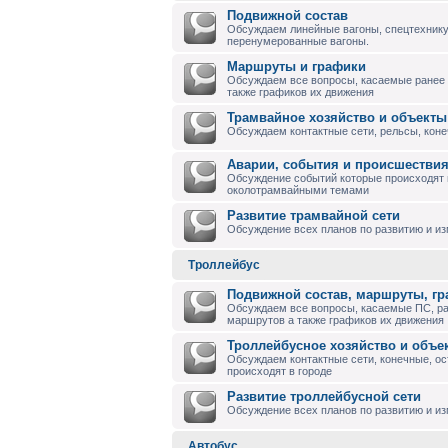
Подвижной состав
Обсуждаем линейные вагоны, спецтехнику
перенумерованные вагоны.
Маршруты и графики
Обсуждаем все вопросы, касаемые ранее
также графиков их движения
Трамвайное хозяйство и объекты
Обсуждаем контактные сети, рельсы, коне
Аварии, события и происшествия
Обсуждение событий которые происходят в
околотрамвайными темами
Развитие трамвайной сети
Обсуждение всех планов по развитию и и
Троллейбус
Подвижной состав, маршруты, г
Обсуждаем все вопросы, касаемые ПС, р
маршрутов а также графиков их движения
Троллейбусное хозяйство и объе
Обсуждаем контактные сети, конечные, ос
происходят в городе
Развитие троллейбусной сети
Обсуждение всех планов по развитию и из
Автобус