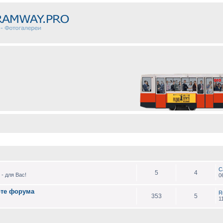
С
5
4
- для Вас!
0
оте форума
R
353
5
1