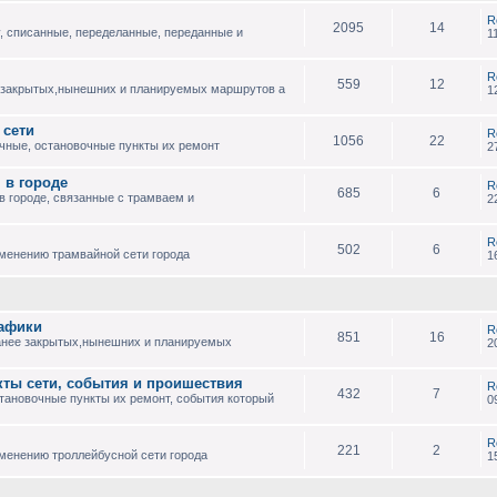
R
2095
14
, списанные, переделанные, переданные и
1
R
559
12
 закрытых,нынешних и планируемых маршрутов а
1
 сети
R
1056
22
чные, остановочные пункты их ремонт
2
 в городе
R
685
6
 городе, связанные с трамваем и
2
R
502
6
зменению трамвайной сети города
1
рафики
R
851
16
анее закрытых,нынешних и планируемых
2
кты сети, события и проишествия
R
432
7
тановочные пункты их ремонт, события который
0
R
221
2
менению троллейбусной сети города
1