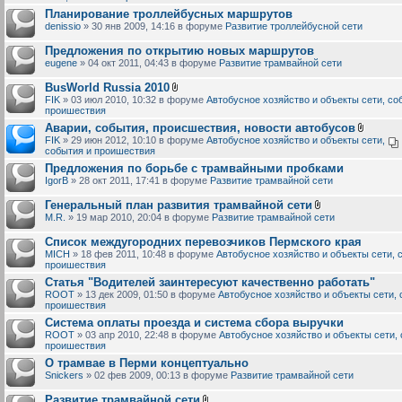
Планирование троллейбусных маршрутов
denissio
» 30 янв 2009, 14:16 в форуме
Развитие троллейбусной сети
Предложения по открытию новых маршрутов
eugene
» 04 окт 2011, 04:43 в форуме
Развитие трамвайной сети
BusWorld Russia 2010
FIK
» 03 июл 2010, 10:32 в форуме
Автобусное хозяйство и объекты сети, со
проишествия
Аварии, события, происшествия, новости автобусов
FIK
» 29 июн 2012, 10:10 в форуме
Автобусное хозяйство и объекты сети,
события и проишествия
Предложения по борьбе с трамвайными пробками
IgorB
» 28 окт 2011, 17:41 в форуме
Развитие трамвайной сети
Генеральный план развития трамвайной сети
M.R.
» 19 мар 2010, 20:04 в форуме
Развитие трамвайной сети
Список междугородних перевозчиков Пермского края
MICH
» 18 фев 2011, 10:48 в форуме
Автобусное хозяйство и объекты сети, 
проишествия
Статья "Водителей заинтересуют качественно работать"
ROOT
» 13 дек 2009, 01:50 в форуме
Автобусное хозяйство и объекты сети, 
проишествия
Система оплаты проезда и система сбора выручки
ROOT
» 03 апр 2010, 22:48 в форуме
Автобусное хозяйство и объекты сети,
проишествия
О трамвае в Перми концептуально
Snickers
» 02 фев 2009, 00:13 в форуме
Развитие трамвайной сети
Развитие трамвайной сети