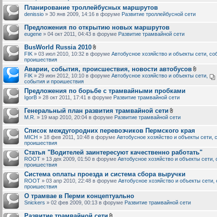
Планирование троллейбусных маршрутов
denissio
» 30 янв 2009, 14:16 в форуме
Развитие троллейбусной сети
Предложения по открытию новых маршрутов
eugene
» 04 окт 2011, 04:43 в форуме
Развитие трамвайной сети
BusWorld Russia 2010
FIK
» 03 июл 2010, 10:32 в форуме
Автобусное хозяйство и объекты сети, со
проишествия
Аварии, события, происшествия, новости автобусов
FIK
» 29 июн 2012, 10:10 в форуме
Автобусное хозяйство и объекты сети,
события и проишествия
Предложения по борьбе с трамвайными пробками
IgorB
» 28 окт 2011, 17:41 в форуме
Развитие трамвайной сети
Генеральный план развития трамвайной сети
M.R.
» 19 мар 2010, 20:04 в форуме
Развитие трамвайной сети
Список междугородних перевозчиков Пермского края
MICH
» 18 фев 2011, 10:48 в форуме
Автобусное хозяйство и объекты сети, 
проишествия
Статья "Водителей заинтересуют качественно работать"
ROOT
» 13 дек 2009, 01:50 в форуме
Автобусное хозяйство и объекты сети, 
проишествия
Система оплаты проезда и система сбора выручки
ROOT
» 03 апр 2010, 22:48 в форуме
Автобусное хозяйство и объекты сети,
проишествия
О трамвае в Перми концептуально
Snickers
» 02 фев 2009, 00:13 в форуме
Развитие трамвайной сети
Развитие трамвайной сети