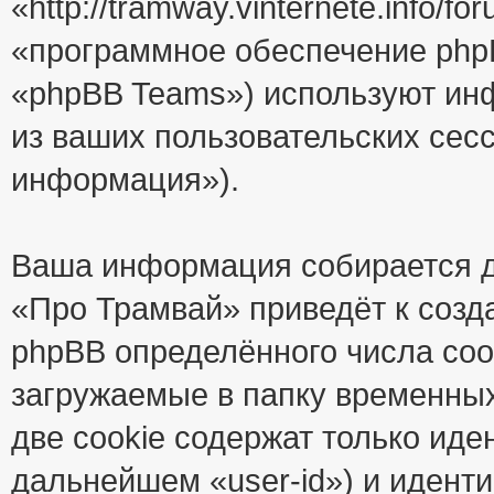
«http://tramway.vinternete.info/
«программное обеспечение php
«phpBB Teams») используют ин
из ваших пользовательских сес
информация»).
Ваша информация собирается д
«Про Трамвай» приведёт к соз
phpBB определённого числа coo
загружаемые в папку временны
две cookie содержат только иде
дальнейшем «user-id») и идент