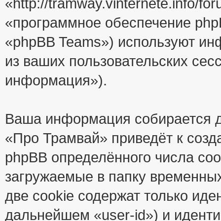
«http://tramway.vinternete.info/
«программное обеспечение php
«phpBB Teams») используют ин
из ваших пользовательских сес
информация»).
Ваша информация собирается д
«Про Трамвай» приведёт к соз
phpBB определённого числа coo
загружаемые в папку временны
две cookie содержат только иде
дальнейшем «user-id») и идент