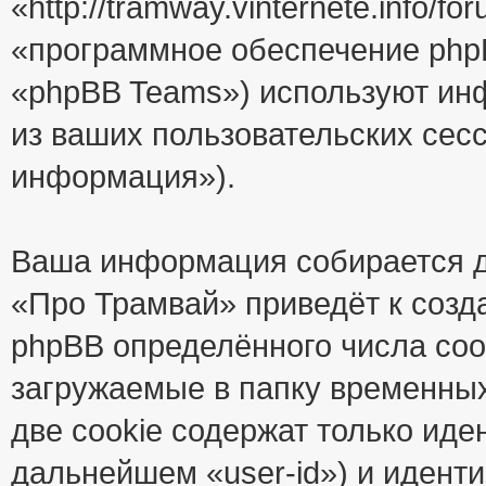
«http://tramway.vinternete.info/
«программное обеспечение php
«phpBB Teams») используют ин
из ваших пользовательских сес
информация»).
Ваша информация собирается д
«Про Трамвай» приведёт к соз
phpBB определённого числа coo
загружаемые в папку временны
две cookie содержат только иде
дальнейшем «user-id») и идент