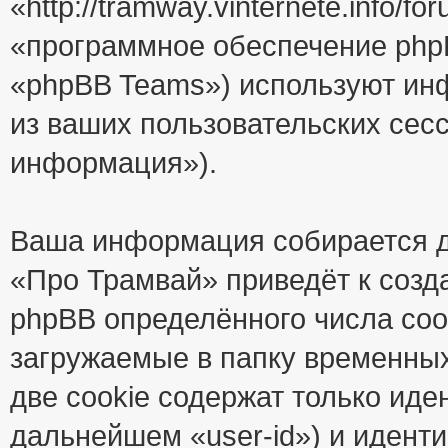
«http://tramway.vinternete.info/
«программное обеспечение php
«phpBB Teams») используют ин
из ваших пользовательских сес
информация»).
Ваша информация собирается д
«Про Трамвай» приведёт к соз
phpBB определённого числа coo
загружаемые в папку временны
две cookie содержат только иде
дальнейшем «user-id») и идент