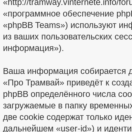
«http://tramway.vinternete.info/
«программное обеспечение php
«phpBB Teams») используют ин
из ваших пользовательских сес
информация»).
Ваша информация собирается д
«Про Трамвай» приведёт к соз
phpBB определённого числа coo
загружаемые в папку временны
две cookie содержат только иде
дальнейшем «user-id») и идент