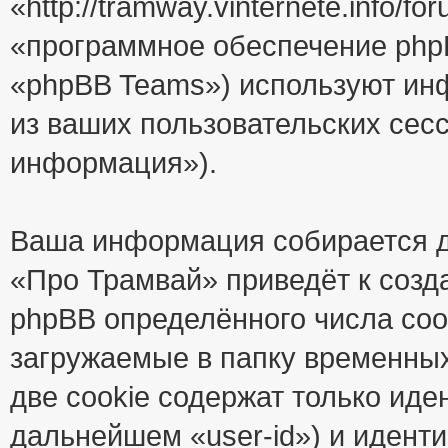
«http://tramway.vinternete.info/
«программное обеспечение php
«phpBB Teams») используют ин
из ваших пользовательских сес
информация»).
Ваша информация собирается д
«Про Трамвай» приведёт к соз
phpBB определённого числа coo
загружаемые в папку временны
две cookie содержат только иде
дальнейшем «user-id») и идент