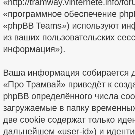
«http://tramway.vinternete.info/
«программное обеспечение php
«phpBB Teams») используют ин
из ваших пользовательских сес
информация»).
Ваша информация собирается д
«Про Трамвай» приведёт к соз
phpBB определённого числа coo
загружаемые в папку временны
две cookie содержат только иде
дальнейшем «user-id») и идент