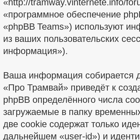
«http://tramway.vinternete.info/
«программное обеспечение php
«phpBB Teams») используют ин
из ваших пользовательских сес
информация»).
Ваша информация собирается д
«Про Трамвай» приведёт к соз
phpBB определённого числа coo
загружаемые в папку временны
две cookie содержат только иде
дальнейшем «user-id») и идент