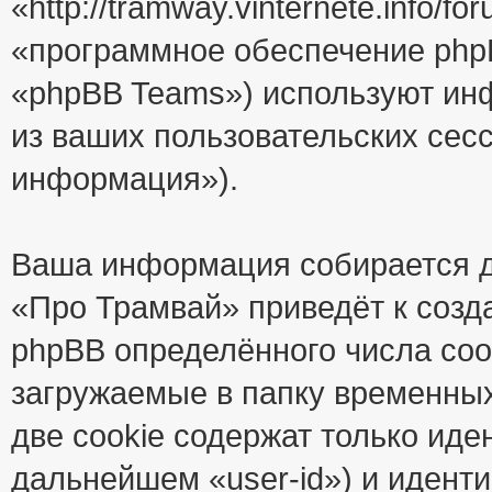
«http://tramway.vinternete.info/
«программное обеспечение php
«phpBB Teams») используют ин
из ваших пользовательских сес
информация»).
Ваша информация собирается д
«Про Трамвай» приведёт к соз
phpBB определённого числа coo
загружаемые в папку временны
две cookie содержат только иде
дальнейшем «user-id») и идент