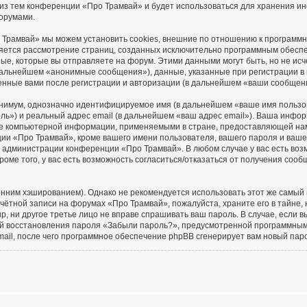
 из тем конференции «Про Трамвай» и будет использоваться для хранения и
орумами.
 Трамвай» мы можем установить cookies, внешние по отношению к программ
вляется рассмотрение страниц, созданных исключительно программным обес
е, которые вы отправляете на форум. Этими данными могут быть, но не ис
дальнейшем «анонимные сообщения»), данные, указанные при регистрации в
енные вами после регистрации и авторизации (в дальнейшем «ваши сообщен
минимум, однозначно идентифицируемое имя (в дальнейшем «ваше имя пользо
ль») и реальный адрес email (в дальнейшем «ваш адрес email»). Ваша инфо
е компьютерной информации, применяемыми в стране, предоставляющей нам
и «Про Трамвай», кроме вашего имени пользователя, вашего пароля и вашег
ие администрации конференции «Про Трамвай». В любом случае у вас есть во
роме того, у вас есть возможность согласиться/отказаться от получения соо
им хэшированием). Однако не рекомендуется использовать этот же самый па
чётной записи на форумах «Про Трамвай», пожалуйста, храните его в тайне, 
, ни другое третье лицо не вправе спрашивать ваш пароль. В случае, если в
ей восстановления пароля «Забыли пароль?», предусмотренной программны
mail, после чего программное обеспечение phpBB сгенерирует вам новый пар