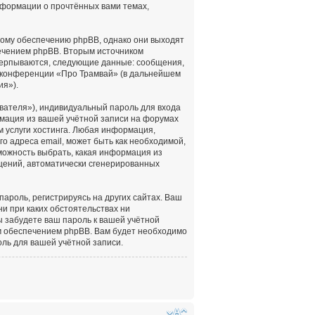
нформации о прочтённых вами темах,
ному обеспечению phpBB, однако они выходят
печением phpBB. Вторым источником
черпываются, следующие данные: сообщения,
 конференции «Про Трамвай» (в дальнейшем
ия»).
вателя»), индивидуальный пароль для входа
рмация из вашей учётной записи на форумах
 услуги хостинга. Любая информация,
о адреса email, может быть как необходимой,
зможность выбрать, какая информация из
бщений, автоматически сгенерированных
роль, регистрируясь на других сайтах. Ваш
ни при каких обстоятельствах ни
ы забудете ваш пароль к вашей учётной
м обеспечением phpBB. Вам будет необходимо
оль для вашей учётной записи.