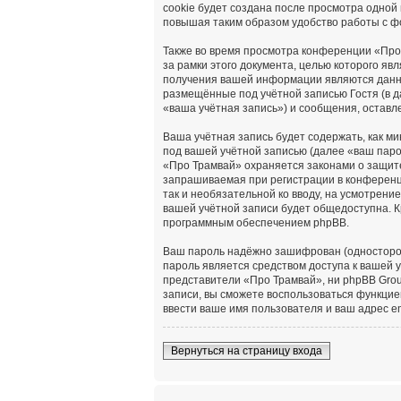
cookie будет создана после просмотра одной
повышая таким образом удобство работы с ф
Также во время просмотра конференции «Про
за рамки этого документа, целью которого я
получения вашей информации являются данны
размещённые под учётной записью Гостя (в 
«ваша учётная запись») и сообщения, оставл
Ваша учётная запись будет содержать, как 
под вашей учётной записью (далее «ваш паро
«Про Трамвай» охраняется законами о защит
запрашиваемая при регистрации в конференци
так и необязательной ко вводу, на усмотрен
вашей учётной записи будет общедоступна. К
программным обеспечением phpBB.
Ваш пароль надёжно зашифрован (односторонн
пароль является средством доступа к вашей у
представители «Про Трамвай», ни phpBB Group
записи, вы сможете воспользоваться функци
ввести ваше имя пользователя и ваш адрес e
Вернуться на страницу входа