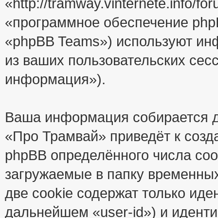
«http://tramway.vinternete.info/
«программное обеспечение php
«phpBB Teams») используют ин
из ваших пользовательских сес
информация»).
Ваша информация собирается д
«Про Трамвай» приведёт к соз
phpBB определённого числа coo
загружаемые в папку временны
две cookie содержат только иде
дальнейшем «user-id») и идент