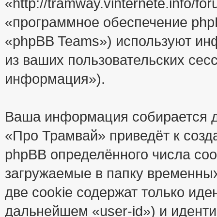
«http://tramway.vinternete.info/
«программное обеспечение php
«phpBB Teams») используют ин
из ваших пользовательских сес
информация»).
Ваша информация собирается д
«Про Трамвай» приведёт к соз
phpBB определённого числа coo
загружаемые в папку временны
две cookie содержат только иде
дальнейшем «user-id») и идент