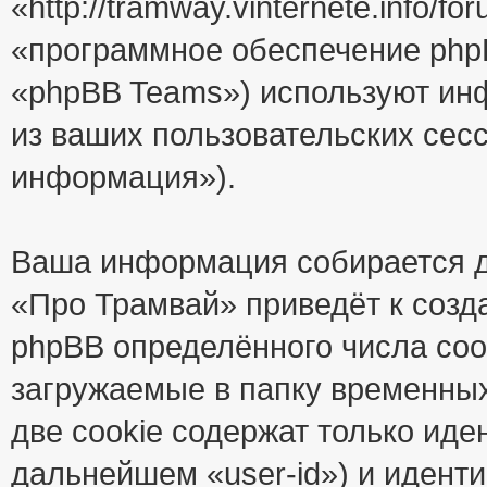
«http://tramway.vinternete.info/
«программное обеспечение php
«phpBB Teams») используют ин
из ваших пользовательских сес
информация»).
Ваша информация собирается д
«Про Трамвай» приведёт к соз
phpBB определённого числа coo
загружаемые в папку временны
две cookie содержат только иде
дальнейшем «user-id») и идент