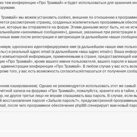
 из тем конференции «Про Трамвай» и будет использоваться для хранения и
орумами.
 Трамвай» мы можем установить cookies, внешние по отношению к программ
вляется рассмотрение страниц, созданных исключительно программным обес
е, которые вы отправляете на форум. Этими данными могут быть, но не ис
дальнейшем «анонимные сообщения»), данные, указанные при регистрации в
енные вами после регистрации и авторизации (в дальнейшем «ваши сообщен
минимум, однозначно идентифицируемое имя (в дальнейшем «ваше имя пользо
ль») и реальный адрес email (в дальнейшем «ваш адрес email»). Ваша инфо
е компьютерной информации, применяемыми в стране, предоставляющей нам
и «Про Трамвай», кроме вашего имени пользователя, вашего пароля и вашег
ие администрации конференции «Про Трамвай». В любом случае у вас есть во
роме того, у вас есть возможность согласиться/отказаться от получения соо
им хэшированием). Однако не рекомендуется использовать этот же самый па
чётной записи на форумах «Про Трамвай», пожалуйста, храните его в тайне, 
, ни другое третье лицо не вправе спрашивать ваш пароль. В случае, если в
ей восстановления пароля «Забыли пароль?», предусмотренной программны
mail, после чего программное обеспечение phpBB сгенерирует вам новый пар