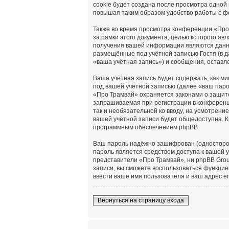
cookie будет создана после просмотра одной
повышая таким образом удобство работы с ф
Также во время просмотра конференции «Про
за рамки этого документа, целью которого я
получения вашей информации являются данны
размещённые под учётной записью Гостя (в 
«ваша учётная запись») и сообщения, оставл
Ваша учётная запись будет содержать, как 
под вашей учётной записью (далее «ваш паро
«Про Трамвай» охраняется законами о защит
запрашиваемая при регистрации в конференци
так и необязательной ко вводу, на усмотрен
вашей учётной записи будет общедоступна. К
программным обеспечением phpBB.
Ваш пароль надёжно зашифрован (односторонн
пароль является средством доступа к вашей у
представители «Про Трамвай», ни phpBB Group
записи, вы сможете воспользоваться функци
ввести ваше имя пользователя и ваш адрес e
Вернуться на страницу входа