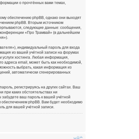
нформации о прочтённых вами темах,
ному обеспечению phpBB, однако они выходят
печением phpBB. Вторым источником
черпываются, следующие данные: сообщения,
 конференции «Про Трамвай» (в дальнейшем
ия»).
вателя»), индивидуальный пароль для входа
рмация из вашей учётной записи на форумах
 услуги хостинга. Любая информация,
о адреса email, может быть как необходимой,
зможность выбрать, какая информация из
бщений, автоматически сгенерированных
роль, регистрируясь на других сайтах. Ваш
ни при каких обстоятельствах ни
ы забудете ваш пароль к вашей учётной
м обеспечением phpBB. Вам будет необходимо
оль для вашей учётной записи.