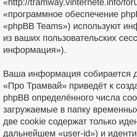
«http://tramway.vinternete.info/
«программное обеспечение php
«phpBB Teams») используют ин
из ваших пользовательских сес
информация»).
Ваша информация собирается д
«Про Трамвай» приведёт к соз
phpBB определённого числа coo
загружаемые в папку временны
две cookie содержат только иде
дальнейшем «user-id») и идент