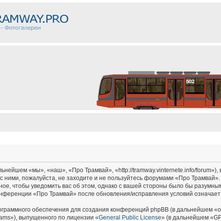
ейшем «мы», «наш», «Про Трамвай», «http://tramway.vinternete.info/forum»),
с ними, пожалуйста, не заходите и не пользуйтесь форумами «Про Трамвай».
ное, чтобы уведомить вас об этом, однако с вашей стороны было бы разумным
онференции «Про Трамвай» после обновления/исправления условий означает 
граммного обеспечения для создания конференций phpBB (в дальнейшем «о
ams»), выпущенного по лицензии «
General Public License
» (в дальнейшем «GP