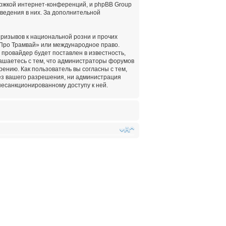
ержкой интернет-конференций, и phpBB Group
оведения в них. За дополнительной
ризывов к национальной розни и прочих
«Про Трамвай» или международное право.
провайдер будет поставлен в известность,
лашаетесь с тем, что администраторы форумов
ению. Как пользователь вы согласны с тем,
ез вашего разрешения, ни администрация
несанкционированному доступу к ней.