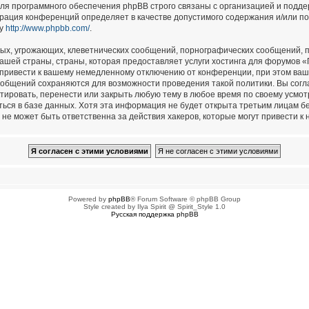
для программного обеспечения phpBB строго связаны с организацией и подд
страция конференций определяет в качестве допустимого содержания и/или п
су
http://www.phpbb.com/
.
ых, угрожающих, клеветнических сообщений, порнографических сообщений, п
ашей страны, страны, которая предоставляет услуги хостинга для форумов 
привести к вашему немедленному отключению от конференции, при этом ваш 
сообщений сохраняются для возможности проведения такой политики. Вы сог
тировать, перенести или закрыть любую тему в любое время по своему усмотр
ься в базе данных. Хотя эта информация не будет открыта третьим лицам б
не может быть ответственна за действия хакеров, которые могут привести к 
Powered by
phpBB
® Forum Software © phpBB Group
Style created by Ilya Spirit @ Spirit_Style 1.0
Русская поддержка phpBB