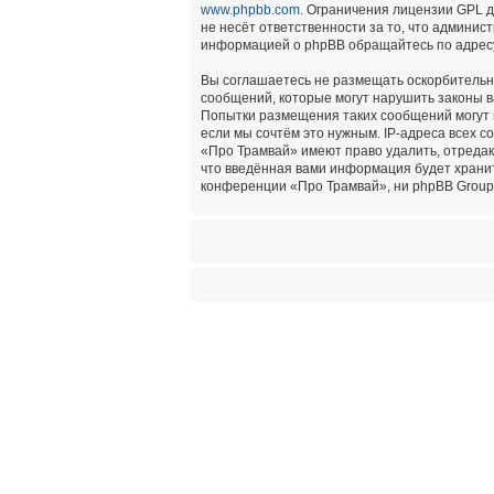
www.phpbb.com
. Ограничения лицензии GPL 
не несёт ответственности за то, что админи
информацией о phpBB обращайтесь по адре
Вы соглашаетесь не размещать оскорбительн
сообщений, которые могут нарушить законы в
Попытки размещения таких сообщений могут 
если мы сочтём это нужным. IP-адреса всех 
«Про Трамвай» имеют право удалить, отредак
что введённая вами информация будет хранит
конференции «Про Трамвай», ни phpBB Group 