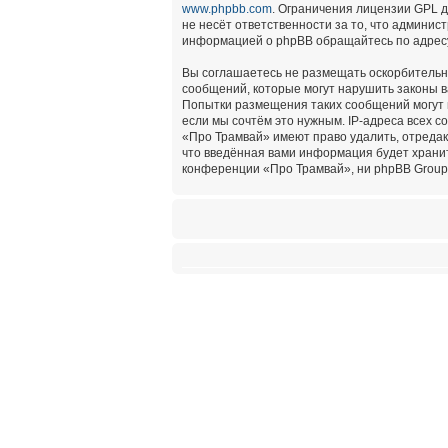
www.phpbb.com
. Ограничения лицензии GPL 
не несёт ответственности за то, что админи
информацией о phpBB обращайтесь по адре
Вы соглашаетесь не размещать оскорбительн
сообщений, которые могут нарушить законы в
Попытки размещения таких сообщений могут 
если мы сочтём это нужным. IP-адреса всех 
«Про Трамвай» имеют право удалить, отредак
что введённая вами информация будет хранит
конференции «Про Трамвай», ни phpBB Group 