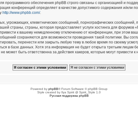
для программного обеспечения phpBB строго связаны с организацией и подд
страция конференций определяет в качестве допустимого содержания и/или п
су
http://www.phpbb.com/
.
ых, угрожающих, клеветнических сообщений, порнографических сообщений, п
ашей страны, страны, которая предоставляет услуги хостинга для форумов 
привести к вашему немедленному отключению от конференции, при этом ваш 
сообщений сохраняются для возможности проведения такой политики. Вы сог
тировать, перенести или закрыть любую тему в любое время по своему усмотр
ься в базе данных. Хотя эта информация не будет открыта третьим лицам б
не может быть ответственна за действия хакеров, которые могут привести к 
Powered by
phpBB
® Forum Software © phpBB Group
Style created by Ilya Spirit @ Spirit_Style 1.0
Русская поддержка phpBB