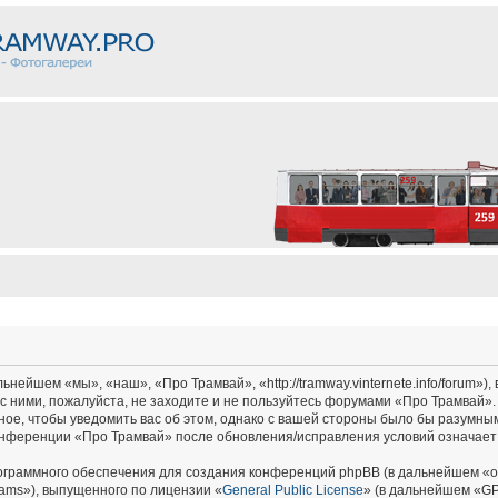
ейшем «мы», «наш», «Про Трамвай», «http://tramway.vinternete.info/forum»),
с ними, пожалуйста, не заходите и не пользуйтесь форумами «Про Трамвай».
ное, чтобы уведомить вас об этом, однако с вашей стороны было бы разумным
онференции «Про Трамвай» после обновления/исправления условий означает 
граммного обеспечения для создания конференций phpBB (в дальнейшем «о
ams»), выпущенного по лицензии «
General Public License
» (в дальнейшем «GP